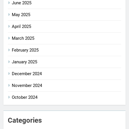
June 2025
May 2025
April 2025
March 2025
February 2025
January 2025
December 2024
November 2024
October 2024
Categories