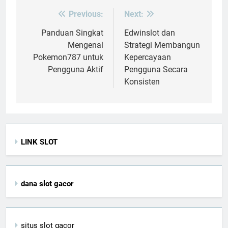
Previous:
Next:
Post
navigation
Panduan Singkat
Edwinslot dan
Mengenal
Strategi Membangun
Pokemon787 untuk
Kepercayaan
Pengguna Aktif
Pengguna Secara
Konsisten
LINK SLOT
dana slot gacor
situs slot gacor