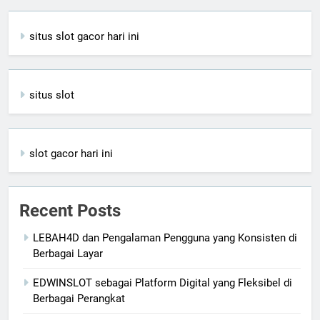
situs slot gacor hari ini
situs slot
slot gacor hari ini
Recent Posts
LEBAH4D dan Pengalaman Pengguna yang Konsisten di
Berbagai Layar
EDWINSLOT sebagai Platform Digital yang Fleksibel di
Berbagai Perangkat