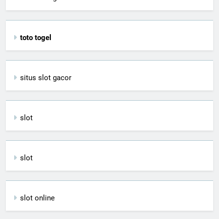
toto togel
situs slot gacor
slot
slot
slot online