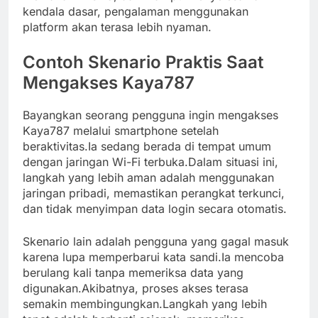
kendala dasar, pengalaman menggunakan
platform akan terasa lebih nyaman.
Contoh Skenario Praktis Saat
Mengakses Kaya787
Bayangkan seorang pengguna ingin mengakses
Kaya787 melalui smartphone setelah
beraktivitas.Ia sedang berada di tempat umum
dengan jaringan Wi-Fi terbuka.Dalam situasi ini,
langkah yang lebih aman adalah menggunakan
jaringan pribadi, memastikan perangkat terkunci,
dan tidak menyimpan data login secara otomatis.
Skenario lain adalah pengguna yang gagal masuk
karena lupa memperbarui kata sandi.Ia mencoba
berulang kali tanpa memeriksa data yang
digunakan.Akibatnya, proses akses terasa
semakin membingungkan.Langkah yang lebih