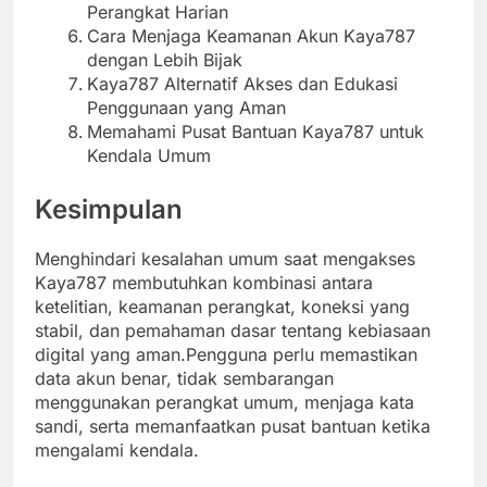
Perangkat Harian
Cara Menjaga Keamanan Akun Kaya787
dengan Lebih Bijak
Kaya787 Alternatif Akses dan Edukasi
Penggunaan yang Aman
Memahami Pusat Bantuan Kaya787 untuk
Kendala Umum
Kesimpulan
Menghindari kesalahan umum saat mengakses
Kaya787 membutuhkan kombinasi antara
ketelitian, keamanan perangkat, koneksi yang
stabil, dan pemahaman dasar tentang kebiasaan
digital yang aman.Pengguna perlu memastikan
data akun benar, tidak sembarangan
menggunakan perangkat umum, menjaga kata
sandi, serta memanfaatkan pusat bantuan ketika
mengalami kendala.