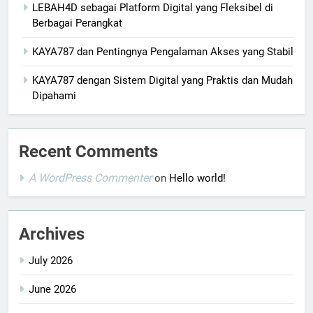
LEBAH4D sebagai Platform Digital yang Fleksibel di
Berbagai Perangkat
KAYA787 dan Pentingnya Pengalaman Akses yang Stabil
KAYA787 dengan Sistem Digital yang Praktis dan Mudah
Dipahami
Recent Comments
A WordPress Commenter
on
Hello world!
Archives
July 2026
June 2026