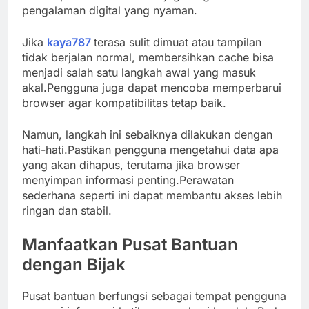
pengalaman digital yang nyaman.
Jika
kaya787
terasa sulit dimuat atau tampilan
tidak berjalan normal, membersihkan cache bisa
menjadi salah satu langkah awal yang masuk
akal.Pengguna juga dapat mencoba memperbarui
browser agar kompatibilitas tetap baik.
Namun, langkah ini sebaiknya dilakukan dengan
hati-hati.Pastikan pengguna mengetahui data apa
yang akan dihapus, terutama jika browser
menyimpan informasi penting.Perawatan
sederhana seperti ini dapat membantu akses lebih
ringan dan stabil.
Manfaatkan Pusat Bantuan
dengan Bijak
Pusat bantuan berfungsi sebagai tempat pengguna