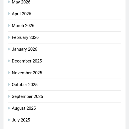
May 2026
April 2026
March 2026
February 2026
January 2026
December 2025
November 2025
October 2025
September 2025
August 2025
July 2025