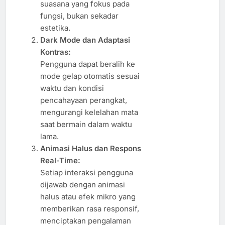
suasana yang fokus pada
fungsi, bukan sekadar
estetika.
Dark Mode dan Adaptasi
Kontras:
Pengguna dapat beralih ke
mode gelap otomatis sesuai
waktu dan kondisi
pencahayaan perangkat,
mengurangi kelelahan mata
saat bermain dalam waktu
lama.
Animasi Halus dan Respons
Real-Time:
Setiap interaksi pengguna
dijawab dengan animasi
halus atau efek mikro yang
memberikan rasa responsif,
menciptakan pengalaman