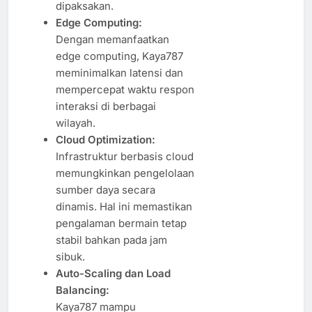
dipaksakan.
Edge Computing:
Dengan memanfaatkan
edge computing, Kaya787
meminimalkan latensi dan
mempercepat waktu respon
interaksi di berbagai
wilayah.
Cloud Optimization:
Infrastruktur berbasis cloud
memungkinkan pengelolaan
sumber daya secara
dinamis. Hal ini memastikan
pengalaman bermain tetap
stabil bahkan pada jam
sibuk.
Auto-Scaling dan Load
Balancing:
Kaya787 mampu