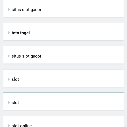
situs slot gacor
toto togel
situs slot gacor
slot
slot
slot online