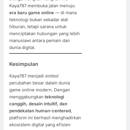
Kaya787 membuka jalan menuju
era baru game online
— di mana
teknologi bukan sekadar alat
hiburan, tetapi sarana untuk
menciptakan hubungan yang lebih
manusiawi antara pemain dan
dunia digital.
Kesimpulan
Kaya787 menjadi simbol
perubahan besar dalam dunia
game online modern. Dengan
menggabungkan
teknologi
canggih, desain intuitif, dan
pendekatan human-centered
,
platform ini berhasil menghadirkan
ekosistem digital yang efisien