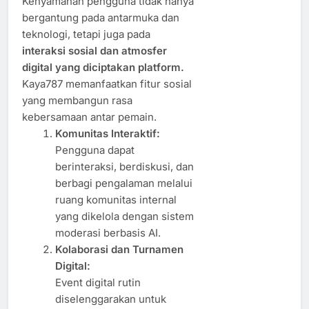
Kenyamanan pengguna tidak hanya
bergantung pada antarmuka dan
teknologi, tetapi juga pada
interaksi sosial dan atmosfer
digital yang diciptakan platform.
Kaya787 memanfaatkan fitur sosial
yang membangun rasa
kebersamaan antar pemain.
Komunitas Interaktif:
Pengguna dapat
berinteraksi, berdiskusi, dan
berbagi pengalaman melalui
ruang komunitas internal
yang dikelola dengan sistem
moderasi berbasis AI.
Kolaborasi dan Turnamen
Digital:
Event digital rutin
diselenggarakan untuk