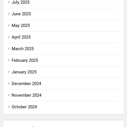
July 2025
June 2025
May 2025
April 2025
March 2025
February 2025
January 2025
December 2024
November 2024
October 2024