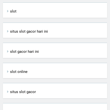
slot
situs slot gacor hari ini
slot gacor hari ini
slot online
situs slot gacor