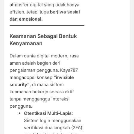
atmosfer digital yang tidak hanya
efisien, tetapi juga
berjiwa sosial
dan emosional.
Keamanan Sebagai Bentuk
Kenyamanan
Dalam dunia digital modern, rasa
aman adalah bagian dari
pengalaman pengguna. Kaya787
mengadopsi konsep
“invisible
security”
, di mana sistem
keamanan bekerja secara aktif
tanpa mengganggu interaksi
pengguna.
Otentikasi Multi-Lapis:
Sistem login menggunakan
verifikasi dua langkah (2FA)