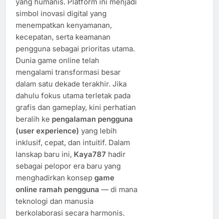
yang humanis. Platform ini menjadi
simbol inovasi digital yang
menempatkan kenyamanan,
kecepatan, serta keamanan
pengguna sebagai prioritas utama.
Dunia game online telah
mengalami transformasi besar
dalam satu dekade terakhir. Jika
dahulu fokus utama terletak pada
grafis dan gameplay, kini perhatian
beralih ke
pengalaman pengguna
(user experience)
yang lebih
inklusif, cepat, dan intuitif. Dalam
lanskap baru ini,
Kaya787
hadir
sebagai pelopor era baru yang
menghadirkan konsep
game
online ramah pengguna
— di mana
teknologi dan manusia
berkolaborasi secara harmonis.