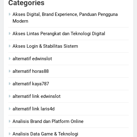
Categories
Akses Digital, Brand Experience, Panduan Pengguna
Modern
Akses Lintas Perangkat dan Teknologi Digital
Akses Login & Stabilitas Sistem
alternatif edwinslot
alternatif horas88
alternatif kaya787
alternatif link edwinslot
alternatif link laris4d
Analisis Brand dan Platform Online
Analisis Data Game & Teknologi