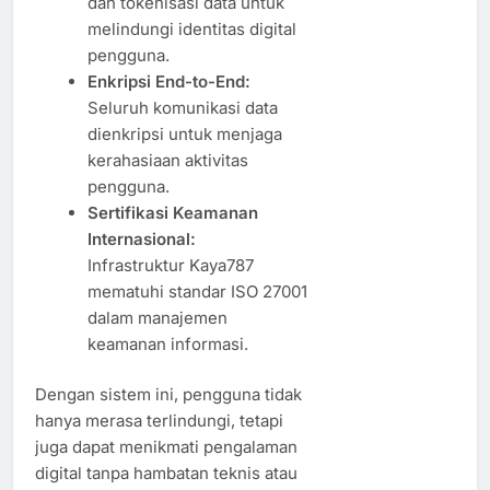
dan tokenisasi data untuk
melindungi identitas digital
pengguna.
Enkripsi End-to-End:
Seluruh komunikasi data
dienkripsi untuk menjaga
kerahasiaan aktivitas
pengguna.
Sertifikasi Keamanan
Internasional:
Infrastruktur Kaya787
mematuhi standar ISO 27001
dalam manajemen
keamanan informasi.
Dengan sistem ini, pengguna tidak
hanya merasa terlindungi, tetapi
juga dapat menikmati pengalaman
digital tanpa hambatan teknis atau