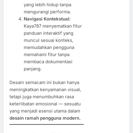
yang lebih hidup tanpa
mengurangi performa.
Navigasi Kontekstual:
Kaya787 menyematkan fitur
panduan interaktif yang
muncul sesuai konteks,
memudahkan pengguna
memahami fitur tanpa
membaca dokumentasi
panjang.
Desain semacam ini bukan hanya
meningkatkan kenyamanan visual,
tetapi juga menumbuhkan rasa
keterlibatan emosional — sesuatu
yang menjadi esensi utama dalam
desain ramah pengguna modern.