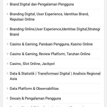
Brand Digital dan Pengalaman Pengguna
Branding Digital, User Experience, Identitas Brand,
Reputasi Online
Branding Online,User Experience,Identitas Digital,Strategi
Brand
Casino & Gaming, Panduan Pengguna, Kasino Online
Casino & Gaming, Review Platform, Taruhan Online
Casino, Slot Online, Jackpot
Data & Statistik | Transformasi Digital | Analisis Regional
Asia
Data Platform & Observabilitas
Desain & Pengalaman Pengguna