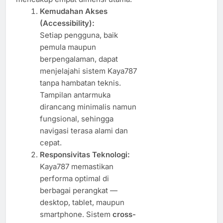
Kemudahan Akses
(Accessibility):
Setiap pengguna, baik
pemula maupun
berpengalaman, dapat
menjelajahi sistem Kaya787
tanpa hambatan teknis.
Tampilan antarmuka
dirancang minimalis namun
fungsional, sehingga
navigasi terasa alami dan
cepat.
Responsivitas Teknologi:
Kaya787 memastikan
performa optimal di
berbagai perangkat —
desktop, tablet, maupun
smartphone. Sistem
cross-