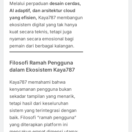
Melalui perpaduan
desain cerdas,
AI adaptif, dan arsitektur cloud
yang efisien,
Kaya787 membangun
ekosistem digital yang tak hanya
kuat secara teknis, tetapi juga
nyaman secara emosional bagi
pemain dari berbagai kalangan.
Filosofi Ramah Pengguna
dalam Ekosistem Kaya787
Kaya787 memahami bahwa
kenyamanan pengguna bukan
sekadar tampilan yang menarik,
tetapi hasil dari keseluruhan
sistem yang terintegrasi dengan
baik. Filosofi “ramah pengguna”
yang diterapkan platform ini
mencakup empat dimensi utama: