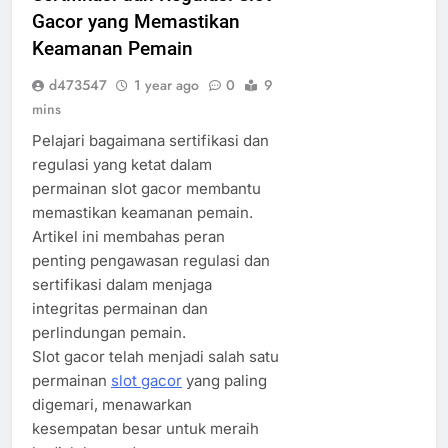
Gacor yang Memastikan
Keamanan Pemain
d473547
1 year ago
0
9
mins
Pelajari bagaimana sertifikasi dan
regulasi yang ketat dalam
permainan slot gacor membantu
memastikan keamanan pemain.
Artikel ini membahas peran
penting pengawasan regulasi dan
sertifikasi dalam menjaga
integritas permainan dan
perlindungan pemain.
Slot gacor telah menjadi salah satu
permainan
slot gacor
yang paling
digemari, menawarkan
kesempatan besar untuk meraih