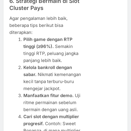
6. Strategi Bermain di Slot
Cluster Pays
Agar pengalaman lebih baik,
beberapa tips berikut bisa
diterapkan:
Pilih game dengan RTP
tinggi (≥96%).
Semakin
tinggi RTP, peluang jangka
panjang lebih baik.
Kelola bankroll dengan
sabar.
Nikmati kemenangan
kecil tanpa terburu-buru
mengejar jackpot.
Manfaatkan fitur demo.
Uji
ritme permainan sebelum
bermain dengan uang asli.
Cari slot dengan multiplier
progresif.
Contoh: Sweet
Bonanza, di mana multiplier