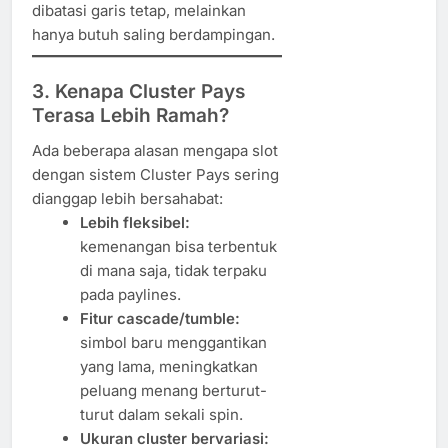
dibatasi garis tetap, melainkan
hanya butuh saling berdampingan.
3. Kenapa Cluster Pays
Terasa Lebih Ramah?
Ada beberapa alasan mengapa slot
dengan sistem Cluster Pays sering
dianggap lebih bersahabat:
Lebih fleksibel:
kemenangan bisa terbentuk
di mana saja, tidak terpaku
pada paylines.
Fitur cascade/tumble:
simbol baru menggantikan
yang lama, meningkatkan
peluang menang berturut-
turut dalam sekali spin.
Ukuran cluster bervariasi: