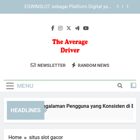
Skip
LEBAH4D sebagai Platform Digital yang Fleksibel
to
di Berbagai Perangkat
content
KAYA787 dan Pentingnya Pengalaman Akses yang
Stabil
LEBAH4D dan Pengalaman Pengguna yang
Konsisten di Berbagai Layar
EDWINSLOT sebagai Platform Digital yang
Fleksibel di Berbagai Perangkat
The Average
Baca Panduan Dan Tips Mengemudi Di
LEBAH4D sebagai Platform Digital yang Fleksibel
NEWSLETTER
RANDOM NEWS
di Berbagai Perangkat
Driver
The Average Driver. Untuk Pengemudi
KAYA787 dan Pentingnya Pengalaman Akses yang
Baru Hingga Berpengalaman.
Stabil
MENU
BAH4D dan Pengalaman Pengguna yang Konsisten di Berbaga
HEADLINES
Weeks Ago
Home
situs slot gacor