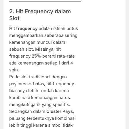
2. Hit Frequency dalam
Slot
Hit frequency
adalah istilah untuk
menggambarkan seberapa sering
kemenangan muncul dalam
sebuah slot. Misalnya, hit
frequency 25% berarti rata-rata
ada kemenangan setiap 1 dari 4
spin.
Pada slot tradisional dengan
paylines terbatas, hit frequency
biasanya lebih rendah karena
kombinasi kemenangan harus
mengikuti garis yang spesifik.
Sedangkan dalam
Cluster Pays
,
peluang terbentuknya kombinasi
lebih tinggi karena simbol tidak