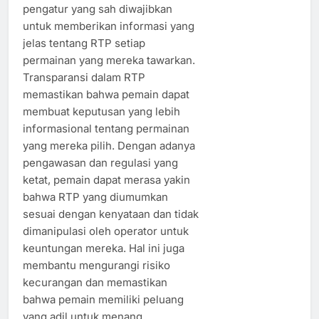
pengatur yang sah diwajibkan
untuk memberikan informasi yang
jelas tentang RTP setiap
permainan yang mereka tawarkan.
Transparansi dalam RTP
memastikan bahwa pemain dapat
membuat keputusan yang lebih
informasional tentang permainan
yang mereka pilih. Dengan adanya
pengawasan dan regulasi yang
ketat, pemain dapat merasa yakin
bahwa RTP yang diumumkan
sesuai dengan kenyataan dan tidak
dimanipulasi oleh operator untuk
keuntungan mereka. Hal ini juga
membantu mengurangi risiko
kecurangan dan memastikan
bahwa pemain memiliki peluang
yang adil untuk menang.