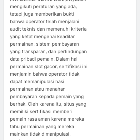
mengikuti peraturan yang ada,
tetapi juga memberikan bukti
bahwa operator telah menjalani
audit teknis dan memenuhi kriteria
yang ketat mengenai keadilan
permainan, sistem pembayaran
yang transparan, dan perlindungan
data pribadi pemain. Dalam hal
permainan slot gacor, sertifikasi ini
menjamin bahwa operator tidak
dapat memanipulasi hasil
permainan atau menahan
pembayaran kepada pemain yang
berhak. Oleh karena itu, situs yang
memiliki sertifikasi memberi
pemain rasa aman karena mereka
tahu permainan yang mereka
mainkan tidak dimanipulasi.