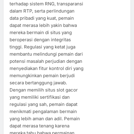
terhadap sistem RNG, transparansi
dalam RTP, serta perlindungan
data pribadi yang kuat, pemain
dapat merasa lebih yakin bahwa
mereka bermain di situs yang
beroperasi dengan integritas
tinggi. Regulasi yang ketat juga
membantu melindungi pemain dari
potensi masalah perjudian dengan
menyediakan fitur kontrol diri yang
memungkinkan pemain berjudi
secara bertanggung jawab.
Dengan memilih situs slot gacor
yang memiliki sertifikasi dan
regulasi yang sah, pemain dapat
menikmati pengalaman bermain
yang lebih aman dan adil. Pemain
dapat merasa tenang karena
mereka tahu bahwa permainan