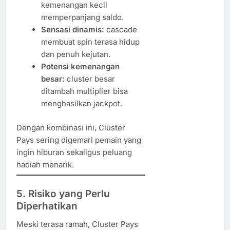
kemenangan kecil
memperpanjang saldo.
Sensasi dinamis:
cascade
membuat spin terasa hidup
dan penuh kejutan.
Potensi kemenangan
besar:
cluster besar
ditambah multiplier bisa
menghasilkan jackpot.
Dengan kombinasi ini, Cluster
Pays sering digemari pemain yang
ingin hiburan sekaligus peluang
hadiah menarik.
5. Risiko yang Perlu
Diperhatikan
Meski terasa ramah, Cluster Pays