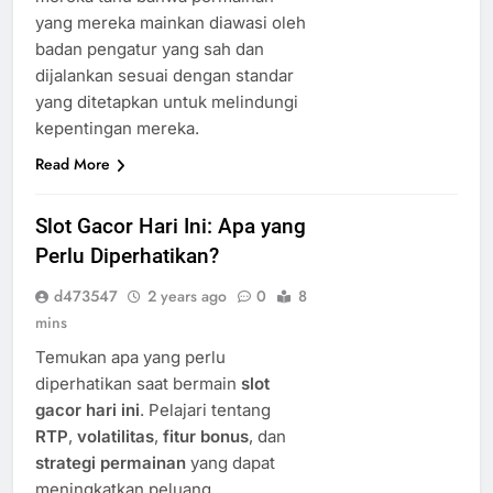
yang mereka mainkan diawasi oleh
badan pengatur yang sah dan
dijalankan sesuai dengan standar
yang ditetapkan untuk melindungi
kepentingan mereka.
Read More
Slot Gacor Hari Ini: Apa yang
Perlu Diperhatikan?
d473547
2 years ago
0
8
mins
Temukan apa yang perlu
diperhatikan saat bermain
slot
gacor hari ini
. Pelajari tentang
RTP
,
volatilitas
,
fitur bonus
, dan
strategi permainan
yang dapat
meningkatkan peluang