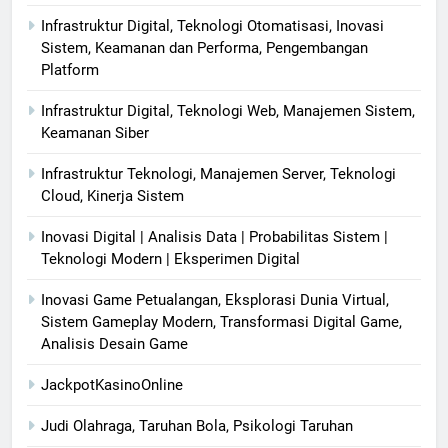
Infrastruktur Digital, Teknologi Otomatisasi, Inovasi
Sistem, Keamanan dan Performa, Pengembangan
Platform
Infrastruktur Digital, Teknologi Web, Manajemen Sistem,
Keamanan Siber
Infrastruktur Teknologi, Manajemen Server, Teknologi
Cloud, Kinerja Sistem
Inovasi Digital | Analisis Data | Probabilitas Sistem |
Teknologi Modern | Eksperimen Digital
Inovasi Game Petualangan, Eksplorasi Dunia Virtual,
Sistem Gameplay Modern, Transformasi Digital Game,
Analisis Desain Game
JackpotKasinoOnline
Judi Olahraga, Taruhan Bola, Psikologi Taruhan