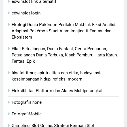
edwinslot link alternatif
edwinslot login
Ekologi Dunia Pokémon Perilaku Makhluk Fiksi Analisis
Adaptasi Pokémon Studi Alam Imajinatif Fantasi dan
Ekosistem
Fiksi Petualangan, Dunia Fantasi, Cerita Pencurian,
Petualangan Dunia Terbuka, Kisah Pemburu Harta Karun,
Fantasi Epik
filsafat timur, spiritualitas dan etika, budaya asia,
keseimbangan hidup, refleksi modern
Fleksibilitas Platform dan Akses Multiperangkat
FotografiiPhone
FotografiMobile
Gambling, Slot Online, Strategi Bermain Slot