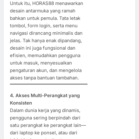
Untuk itu, HORAS88 menawarkan
desain antarmuka yang ramah
bahkan untuk pemula. Tata letak
tombol, form login, serta menu
navigasi dirancang minimalis dan
jelas. Tak hanya enak dipandang,
desain ini juga fungsional dan
efisien, memudahkan pengguna
untuk masuk, menyesuaikan
pengaturan akun, dan mengelola
akses tanpa bantuan tambahan.
4. Akses Multi-Perangkat yang
Konsisten
Dalam dunia kerja yang dinamis,
pengguna sering berpindah dari
satu perangkat ke perangkat lain—
dari laptop ke ponsel, atau dari