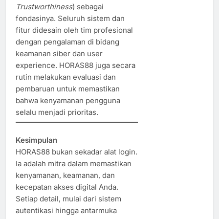
Trustworthiness
) sebagai
fondasinya. Seluruh sistem dan
fitur didesain oleh tim profesional
dengan pengalaman di bidang
keamanan siber dan user
experience. HORAS88 juga secara
rutin melakukan evaluasi dan
pembaruan untuk memastikan
bahwa kenyamanan pengguna
selalu menjadi prioritas.
Kesimpulan
HORAS88 bukan sekadar alat login.
Ia adalah mitra dalam memastikan
kenyamanan, keamanan, dan
kecepatan akses digital Anda.
Setiap detail, mulai dari sistem
autentikasi hingga antarmuka