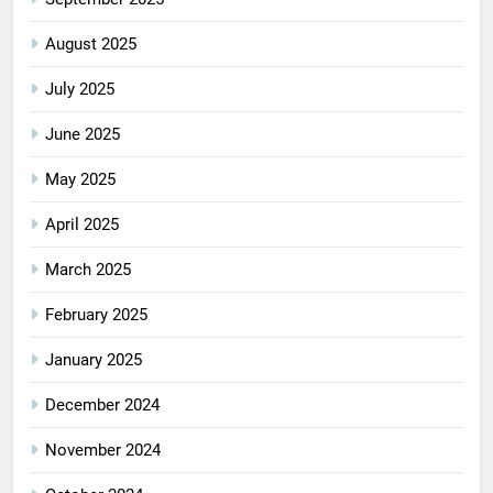
August 2025
July 2025
June 2025
May 2025
April 2025
March 2025
February 2025
January 2025
December 2024
November 2024