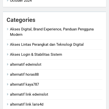
October 2024
Categories
Akses Digital, Brand Experience, Panduan Pengguna
Modern
Akses Lintas Perangkat dan Teknologi Digital
Akses Login & Stabilitas Sistem
alternatif edwinslot
alternatif horas88
alternatif kaya787
alternatif link edwinslot
alternatif link laris4d