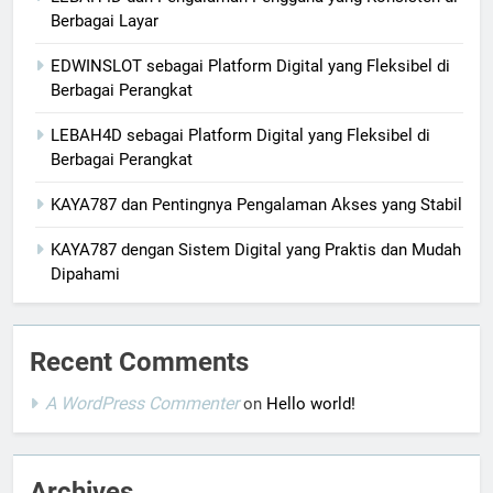
Berbagai Layar
EDWINSLOT sebagai Platform Digital yang Fleksibel di
Berbagai Perangkat
LEBAH4D sebagai Platform Digital yang Fleksibel di
Berbagai Perangkat
KAYA787 dan Pentingnya Pengalaman Akses yang Stabil
KAYA787 dengan Sistem Digital yang Praktis dan Mudah
Dipahami
Recent Comments
A WordPress Commenter
on
Hello world!
Archives