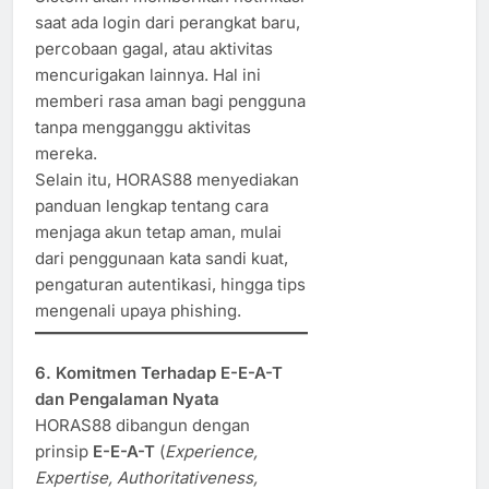
saat ada login dari perangkat baru,
percobaan gagal, atau aktivitas
mencurigakan lainnya. Hal ini
memberi rasa aman bagi pengguna
tanpa mengganggu aktivitas
mereka.
Selain itu, HORAS88 menyediakan
panduan lengkap tentang cara
menjaga akun tetap aman, mulai
dari penggunaan kata sandi kuat,
pengaturan autentikasi, hingga tips
mengenali upaya phishing.
6. Komitmen Terhadap E-E-A-T
dan Pengalaman Nyata
HORAS88 dibangun dengan
prinsip
E-E-A-T
(
Experience,
Expertise, Authoritativeness,