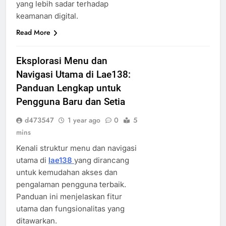
yang lebih sadar terhadap
keamanan digital.
Read More
Eksplorasi Menu dan
Navigasi Utama di Lae138:
Panduan Lengkap untuk
Pengguna Baru dan Setia
d473547
1 year ago
0
5
mins
Kenali struktur menu dan navigasi
utama di
lae138
yang dirancang
untuk kemudahan akses dan
pengalaman pengguna terbaik.
Panduan ini menjelaskan fitur
utama dan fungsionalitas yang
ditawarkan.