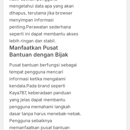
mengetahui data apa yang akan
dihapus, terutama jika browser
menyimpan informasi
penting.Perawatan sederhana
seperti ini dapat membantu akses
lebih ringan dan stabil.
Manfaatkan Pusat
Bantuan dengan Bijak
Pusat bantuan berfungsi sebagai
tempat pengguna mencari
informasi ketika mengalami
kendala.Pada brand seperti
Kaya787, keberadaan panduan
yang jelas dapat membantu
pengguna memahami langkah
dasar tanpa harus menebak-nebak.
Pengguna sebaiknya
memanfaatkan pusat bantuan