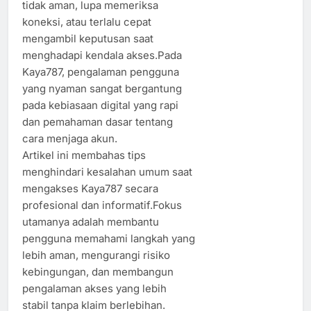
tidak aman, lupa memeriksa
koneksi, atau terlalu cepat
mengambil keputusan saat
menghadapi kendala akses.Pada
Kaya787, pengalaman pengguna
yang nyaman sangat bergantung
pada kebiasaan digital yang rapi
dan pemahaman dasar tentang
cara menjaga akun.
Artikel ini membahas tips
menghindari kesalahan umum saat
mengakses Kaya787 secara
profesional dan informatif.Fokus
utamanya adalah membantu
pengguna memahami langkah yang
lebih aman, mengurangi risiko
kebingungan, dan membangun
pengalaman akses yang lebih
stabil tanpa klaim berlebihan.