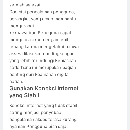
setelah selesai.
Dari sisi pengalaman pengguna,
perangkat yang aman membantu
mengurangi
kekhawatiran.Pengguna dapat
mengelola akun dengan lebih
tenang karena mengetahui bahwa
akses dilakukan dari lingkungan
yang lebih terlindungi.Kebiasaan
sederhana ini merupakan bagian
penting dari keamanan digital
harian.
Gunakan Koneksi Internet
yang Stabil
Koneksi internet yang tidak stabil
sering menjadi penyebab
pengalaman akses terasa kurang
nyaman.Pengguna bisa saja