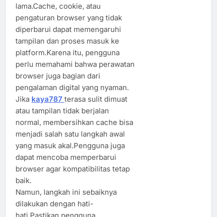
lama.Cache, cookie, atau
pengaturan browser yang tidak
diperbarui dapat memengaruhi
tampilan dan proses masuk ke
platform.Karena itu, pengguna
perlu memahami bahwa perawatan
browser juga bagian dari
pengalaman digital yang nyaman.
Jika
kaya787
terasa sulit dimuat
atau tampilan tidak berjalan
normal, membersihkan cache bisa
menjadi salah satu langkah awal
yang masuk akal.Pengguna juga
dapat mencoba memperbarui
browser agar kompatibilitas tetap
baik.
Namun, langkah ini sebaiknya
dilakukan dengan hati-
hati.Pastikan pengguna