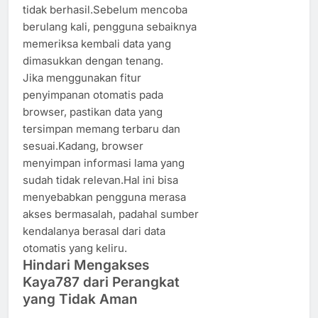
tidak berhasil.Sebelum mencoba
berulang kali, pengguna sebaiknya
memeriksa kembali data yang
dimasukkan dengan tenang.
Jika menggunakan fitur
penyimpanan otomatis pada
browser, pastikan data yang
tersimpan memang terbaru dan
sesuai.Kadang, browser
menyimpan informasi lama yang
sudah tidak relevan.Hal ini bisa
menyebabkan pengguna merasa
akses bermasalah, padahal sumber
kendalanya berasal dari data
otomatis yang keliru.
Hindari Mengakses
Kaya787 dari Perangkat
yang Tidak Aman