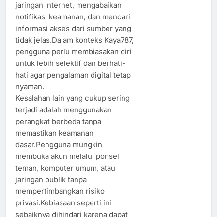
jaringan internet, mengabaikan
notifikasi keamanan, dan mencari
informasi akses dari sumber yang
tidak jelas.Dalam konteks Kaya787,
pengguna perlu membiasakan diri
untuk lebih selektif dan berhati-
hati agar pengalaman digital tetap
nyaman.
Kesalahan lain yang cukup sering
terjadi adalah menggunakan
perangkat berbeda tanpa
memastikan keamanan
dasar.Pengguna mungkin
membuka akun melalui ponsel
teman, komputer umum, atau
jaringan publik tanpa
mempertimbangkan risiko
privasi.Kebiasaan seperti ini
sebaiknya dihindari karena dapat