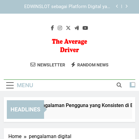
Skip
LEBAH4D sebagai Platform Digital yang Fleksibel
to
di Berbagai Perangkat
content
KAYA787 dan Pentingnya Pengalaman Akses yang
Stabil
LEBAH4D dan Pengalaman Pengguna yang
Konsisten di Berbagai Layar
EDWINSLOT sebagai Platform Digital yang
Fleksibel di Berbagai Perangkat
The Average
Baca Panduan Dan Tips Mengemudi Di
LEBAH4D sebagai Platform Digital yang Fleksibel
NEWSLETTER
RANDOM NEWS
di Berbagai Perangkat
Driver
The Average Driver. Untuk Pengemudi
KAYA787 dan Pentingnya Pengalaman Akses yang
Baru Hingga Berpengalaman.
Stabil
MENU
BAH4D dan Pengalaman Pengguna yang Konsisten di Berbaga
HEADLINES
Weeks Ago
Home
pengalaman digital