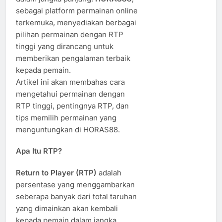
sebagai platform permainan online
terkemuka, menyediakan berbagai
pilihan permainan dengan RTP
tinggi yang dirancang untuk
memberikan pengalaman terbaik
kepada pemain.
Artikel ini akan membahas cara
mengetahui permainan dengan
RTP tinggi, pentingnya RTP, dan
tips memilih permainan yang
menguntungkan di HORAS88.
Apa Itu RTP?
Return to Player (RTP)
adalah
persentase yang menggambarkan
seberapa banyak dari total taruhan
yang dimainkan akan kembali
kepada pemain dalam jangka