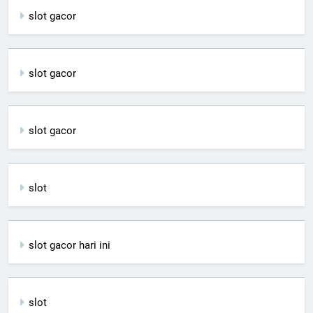
slot gacor
slot gacor
slot gacor
slot
slot gacor hari ini
slot