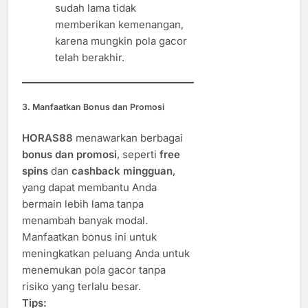
sudah lama tidak
memberikan kemenangan,
karena mungkin pola gacor
telah berakhir.
3. Manfaatkan Bonus dan Promosi
HORAS88
menawarkan berbagai
bonus dan promosi
, seperti
free
spins
dan
cashback mingguan
,
yang dapat membantu Anda
bermain lebih lama tanpa
menambah banyak modal.
Manfaatkan bonus ini untuk
meningkatkan peluang Anda untuk
menemukan pola gacor tanpa
risiko yang terlalu besar.
Tips: