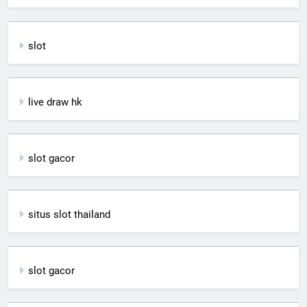
slot
live draw hk
slot gacor
situs slot thailand
slot gacor