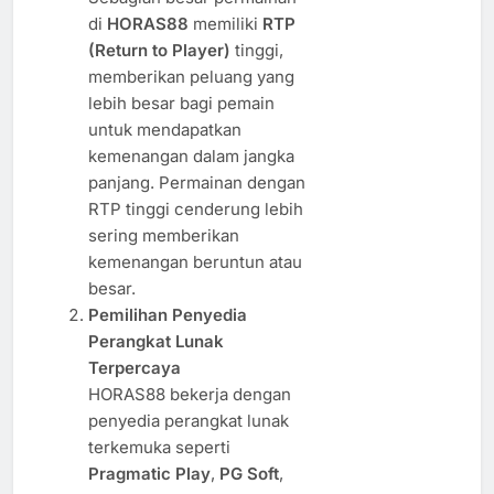
di
HORAS88
memiliki
RTP
(Return to Player)
tinggi,
memberikan peluang yang
lebih besar bagi pemain
untuk mendapatkan
kemenangan dalam jangka
panjang. Permainan dengan
RTP tinggi cenderung lebih
sering memberikan
kemenangan beruntun atau
besar.
Pemilihan Penyedia
Perangkat Lunak
Terpercaya
HORAS88 bekerja dengan
penyedia perangkat lunak
terkemuka seperti
Pragmatic Play
,
PG Soft
,