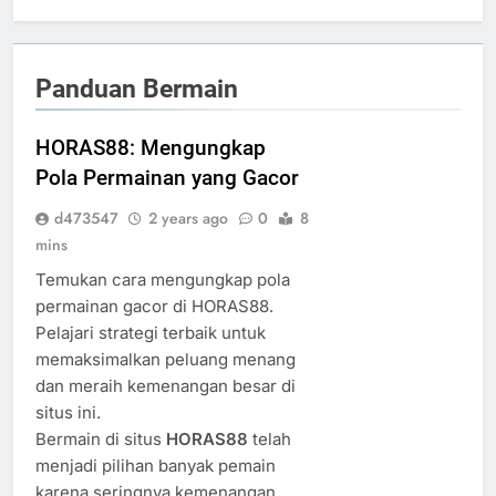
Panduan Bermain
HORAS88: Mengungkap
Pola Permainan yang Gacor
d473547
2 years ago
0
8
mins
Temukan cara mengungkap pola
permainan gacor di HORAS88.
Pelajari strategi terbaik untuk
memaksimalkan peluang menang
dan meraih kemenangan besar di
situs ini.
Bermain di situs
HORAS88
telah
menjadi pilihan banyak pemain
karena seringnya kemenangan