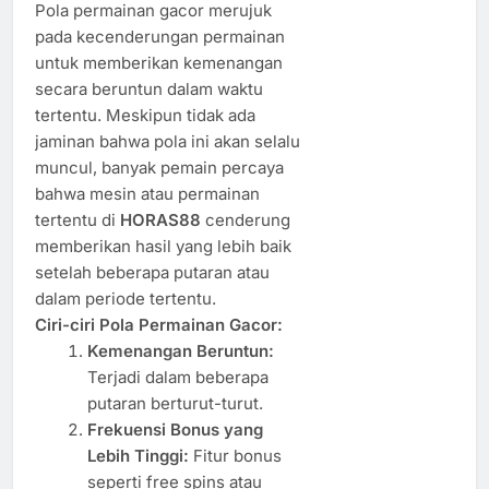
Pola permainan gacor merujuk
pada kecenderungan permainan
untuk memberikan kemenangan
secara beruntun dalam waktu
tertentu. Meskipun tidak ada
jaminan bahwa pola ini akan selalu
muncul, banyak pemain percaya
bahwa mesin atau permainan
tertentu di
HORAS88
cenderung
memberikan hasil yang lebih baik
setelah beberapa putaran atau
dalam periode tertentu.
Ciri-ciri Pola Permainan Gacor:
Kemenangan Beruntun:
Terjadi dalam beberapa
putaran berturut-turut.
Frekuensi Bonus yang
Lebih Tinggi:
Fitur bonus
seperti free spins atau