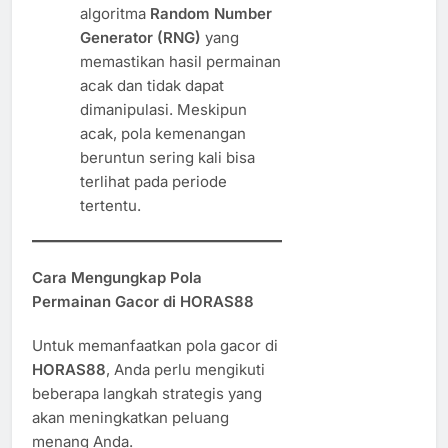
algoritma
Random Number
Generator (RNG)
yang
memastikan hasil permainan
acak dan tidak dapat
dimanipulasi. Meskipun
acak, pola kemenangan
beruntun sering kali bisa
terlihat pada periode
tertentu.
Cara Mengungkap Pola
Permainan Gacor di HORAS88
Untuk memanfaatkan pola gacor di
HORAS88
, Anda perlu mengikuti
beberapa langkah strategis yang
akan meningkatkan peluang
menang Anda.