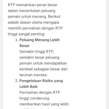
RTP memainkan peran besar
dalam menentukan peluang
pemain untuk menang. Berikut
adalah alasan utama mengapa
memilih permainan dengan RTP
tinggi sangat penting:
Peluang Menang Lebih
Besar
Semakin tinggi RTP,
semakin besar peluang
pemain untuk mendapatkan
kembali sebagian besar dari
taruhan mereka.
Pengelolaan Risiko yang
Lebih Baik
Permainan dengan RTP
tinggi cenderung
memberikan hasil yang lebih