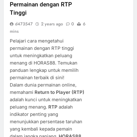
Permainan dengan RTP
Tinggi
d473547
2 years ago
0
6
mins
Pelajari cara mengetahui
permainan dengan RTP tinggi
untuk meningkatkan peluang
menang di HORAS88. Temukan
panduan lengkap untuk memilih
permainan terbaik di sini!
Dalam dunia permainan online,
memahami
Return to Player (RTP)
adalah kunci untuk meningkatkan
peluang menang.
RTP
adalah
indikator penting yang
menunjukkan persentase taruhan
yang kembali kepada pemain
dalam jangka panjang.
HORAS88
,