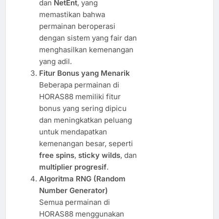
dan
NetEnt
, yang
memastikan bahwa
permainan beroperasi
dengan sistem yang fair dan
menghasilkan kemenangan
yang adil.
Fitur Bonus yang Menarik
Beberapa permainan di
HORAS88 memiliki fitur
bonus yang sering dipicu
dan meningkatkan peluang
untuk mendapatkan
kemenangan besar, seperti
free spins
,
sticky wilds
, dan
multiplier progresif
.
Algoritma RNG (Random
Number Generator)
Semua permainan di
HORAS88 menggunakan