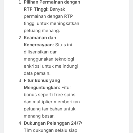
Pilihan Permainan dengan
RTP Tinggi:
Banyak
permainan dengan RTP
tinggi untuk meningkatkan
peluang menang.
Keamanan dan
Kepercayaan:
Situs ini
dilisensikan dan
menggunakan teknologi
enkripsi untuk melindungi
data pemain.
Fitur Bonus yang
Menguntungkan:
Fitur
bonus seperti free spins
dan multiplier memberikan
peluang tambahan untuk
menang besar.
Dukungan Pelanggan 24/7:
Tim dukungan selalu siap