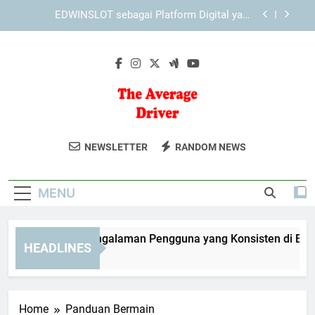
Skip
LEBAH4D sebagai Platform Digital yang Fleksibel
to
di Berbagai Perangkat
content
KAYA787 dan Pentingnya Pengalaman Akses yang
Stabil
LEBAH4D dan Pengalaman Pengguna yang
Konsisten di Berbagai Layar
EDWINSLOT sebagai Platform Digital yang
Fleksibel di Berbagai Perangkat
The Average
Baca Panduan Dan Tips Mengemudi Di
LEBAH4D sebagai Platform Digital yang Fleksibel
NEWSLETTER
RANDOM NEWS
di Berbagai Perangkat
Driver
The Average Driver. Untuk Pengemudi
KAYA787 dan Pentingnya Pengalaman Akses yang
Baru Hingga Berpengalaman.
Stabil
MENU
BAH4D dan Pengalaman Pengguna yang Konsisten di Berbaga
HEADLINES
Weeks Ago
Home
Panduan Bermain