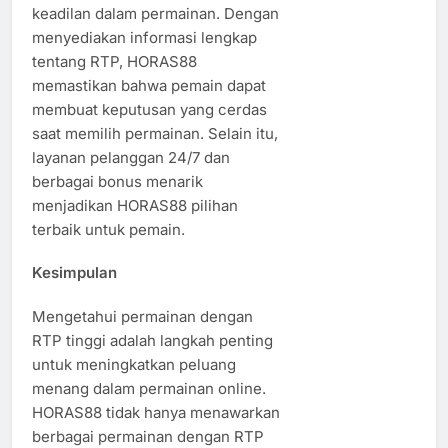
keadilan dalam permainan. Dengan
menyediakan informasi lengkap
tentang RTP, HORAS88
memastikan bahwa pemain dapat
membuat keputusan yang cerdas
saat memilih permainan. Selain itu,
layanan pelanggan 24/7 dan
berbagai bonus menarik
menjadikan HORAS88 pilihan
terbaik untuk pemain.
Kesimpulan
Mengetahui permainan dengan
RTP tinggi adalah langkah penting
untuk meningkatkan peluang
menang dalam permainan online.
HORAS88 tidak hanya menawarkan
berbagai permainan dengan RTP