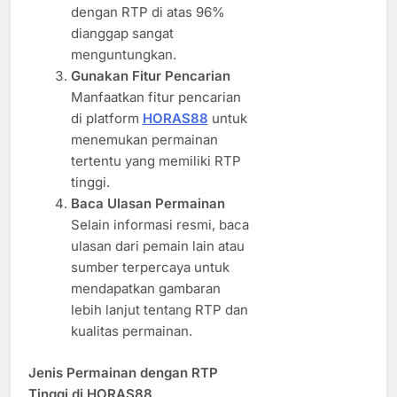
dengan RTP di atas 96%
dianggap sangat
menguntungkan.
Gunakan Fitur Pencarian
Manfaatkan fitur pencarian
di platform
HORAS88
untuk
menemukan permainan
tertentu yang memiliki RTP
tinggi.
Baca Ulasan Permainan
Selain informasi resmi, baca
ulasan dari pemain lain atau
sumber terpercaya untuk
mendapatkan gambaran
lebih lanjut tentang RTP dan
kualitas permainan.
Jenis Permainan dengan RTP
Tinggi di HORAS88