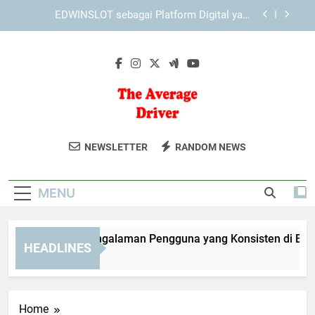
Skip
LEBAH4D sebagai Platform Digital yang Fleksibel
to
di Berbagai Perangkat
content
KAYA787 dan Pentingnya Pengalaman Akses yang
Stabil
LEBAH4D dan Pengalaman Pengguna yang
Konsisten di Berbagai Layar
EDWINSLOT sebagai Platform Digital yang
Fleksibel di Berbagai Perangkat
The Average
Baca Panduan Dan Tips Mengemudi Di
LEBAH4D sebagai Platform Digital yang Fleksibel
NEWSLETTER
RANDOM NEWS
di Berbagai Perangkat
Driver
The Average Driver. Untuk Pengemudi
KAYA787 dan Pentingnya Pengalaman Akses yang
Baru Hingga Berpengalaman.
Stabil
MENU
EBAH4D dan Pengalaman Pengguna yang Konsisten di Berbaga
HEADLINES
Weeks Ago
Home