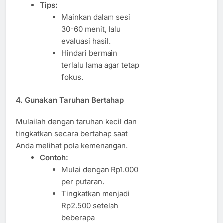
Tips:
Mainkan dalam sesi
30-60 menit, lalu
evaluasi hasil.
Hindari bermain
terlalu lama agar tetap
fokus.
4. Gunakan Taruhan Bertahap
Mulailah dengan taruhan kecil dan
tingkatkan secara bertahap saat
Anda melihat pola kemenangan.
Contoh:
Mulai dengan Rp1.000
per putaran.
Tingkatkan menjadi
Rp2.500 setelah
beberapa