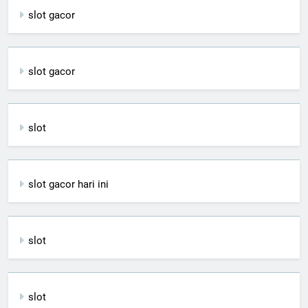
slot gacor
slot gacor
slot
slot gacor hari ini
slot
slot