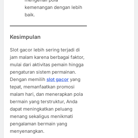
kemenangan dengan lebih
baik.
Kesimpulan
Slot gacor lebih sering terjadi di
jam malam karena berbagai faktor,
mulai dari aktivitas pemain hingga
pengaturan sistem permainan.
Dengan memilih
slot gacor
yang
tepat, memanfaatkan promosi
malam hari, dan menerapkan pola
bermain yang terstruktur, Anda
dapat meningkatkan peluang
menang sekaligus menikmati
pengalaman bermain yang
menyenangkan.