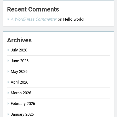
Recent Comments
A WordPress Commenter
on
Hello world!
Archives
July 2026
June 2026
May 2026
April 2026
March 2026
February 2026
January 2026