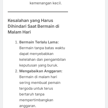
kemenangan kecil.
Kesalahan yang Harus
Dihindari Saat Bermain di
Malam Hari
Bermain Terlalu Lama:
Bermain tanpa batas waktu
dapat menyebabkan
kelelahan dan pengambilan
keputusan yang buruk.
Mengabaikan Anggaran:
Bermain di malam hari
sering membuat pemain
tergoda untuk terus
bertaruh tanpa
mempertimbangkan
anggaran.