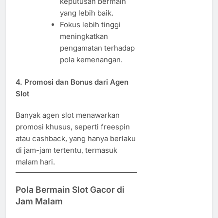
keputusan bermain
yang lebih baik.
Fokus lebih tinggi
meningkatkan
pengamatan terhadap
pola kemenangan.
4. Promosi dan Bonus dari Agen
Slot
Banyak agen slot menawarkan
promosi khusus, seperti freespin
atau cashback, yang hanya berlaku
di jam-jam tertentu, termasuk
malam hari.
Pola Bermain Slot Gacor di
Jam Malam