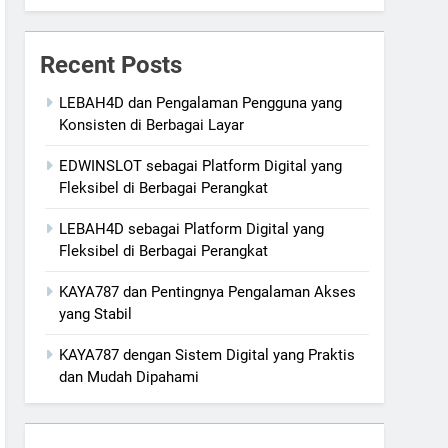
Recent Posts
LEBAH4D dan Pengalaman Pengguna yang
Konsisten di Berbagai Layar
EDWINSLOT sebagai Platform Digital yang
Fleksibel di Berbagai Perangkat
LEBAH4D sebagai Platform Digital yang
Fleksibel di Berbagai Perangkat
KAYA787 dan Pentingnya Pengalaman Akses
yang Stabil
KAYA787 dengan Sistem Digital yang Praktis
dan Mudah Dipahami