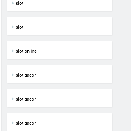
slot
slot
slot online
slot gacor
slot gacor
slot gacor