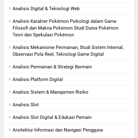
Analisis Digital & Teknologi Web
Analisis Karakter Pokémon Psikologi dalam Game
Filosofi dan Makna Pokémon Studi Dunia Pokémon
Teori dan Spekulasi Pokémon
Analisis Mekanisme Permainan, Studi Sistem Internal,
Observasi Pola Reel, Teknologi Game Digital
Analisis Permainan & Strategi Bermain
Analisis Platform Digital
Analisis Sistem & Manajemen Risiko
Analisis Slot
Analisis Slot Digital & Edukasi Pemain
Arsitektur Informasi dan Navigasi Pengguna