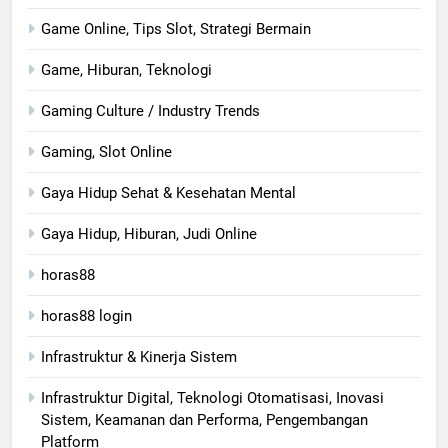
Game Online, Tips Slot, Strategi Bermain
Game, Hiburan, Teknologi
Gaming Culture / Industry Trends
Gaming, Slot Online
Gaya Hidup Sehat & Kesehatan Mental
Gaya Hidup, Hiburan, Judi Online
horas88
horas88 login
Infrastruktur & Kinerja Sistem
Infrastruktur Digital, Teknologi Otomatisasi, Inovasi
Sistem, Keamanan dan Performa, Pengembangan
Platform