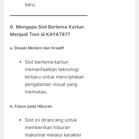
baru.
6.
Mengapa Slot Bertema Kartun
Menjadi Tren di KAYA787?
a.
Desain Modern dan Kreatif
Slot bertema kartun
memanfaatkan teknologi
terbaru untuk menciptakan
pengalaman visual yang
memukau.
b.
Fokus pada Hiburan
Slot ini dirancang untuk
memberikan hiburan
maksimal melalui karakter