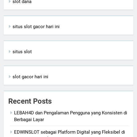
slot dana
situs slot gacor hari ini
situs slot
slot gacor hari ini
Recent Posts
LEBAH4D dan Pengalaman Pengguna yang Konsisten di
Berbagai Layar
EDWINSLOT sebagai Platform Digital yang Fleksibel di