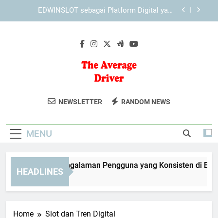
Skip
LEBAH4D sebagai Platform Digital yang Fleksibel
to
di Berbagai Perangkat
content
KAYA787 dan Pentingnya Pengalaman Akses yang
Stabil
LEBAH4D dan Pengalaman Pengguna yang
Konsisten di Berbagai Layar
EDWINSLOT sebagai Platform Digital yang
Fleksibel di Berbagai Perangkat
The Average
Baca Panduan Dan Tips Mengemudi Di
LEBAH4D sebagai Platform Digital yang Fleksibel
NEWSLETTER
RANDOM NEWS
di Berbagai Perangkat
Driver
The Average Driver. Untuk Pengemudi
KAYA787 dan Pentingnya Pengalaman Akses yang
Baru Hingga Berpengalaman.
Stabil
MENU
BAH4D dan Pengalaman Pengguna yang Konsisten di Berbaga
HEADLINES
Weeks Ago
Home
Slot dan Tren Digital