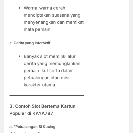
Warna-warna cerah
menciptakan suasana yang
menyenangkan dan memikat
mata pemain.
c.
Cerita yang Interaktif
Banyak slot memiliki alur
cerita yang memungkinkan
pemain ikut serta dalam
petualangan atau misi
karakter utama.
3.
Contoh Slot Bertema Kartun
Populer di KAYA787
a.
“Petualangan Si Kucing