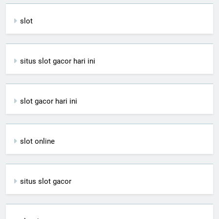
slot
situs slot gacor hari ini
slot gacor hari ini
slot online
situs slot gacor