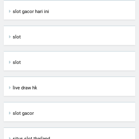
slot gacor hari ini
slot
slot
live draw hk
slot gacor
situs slot thailand