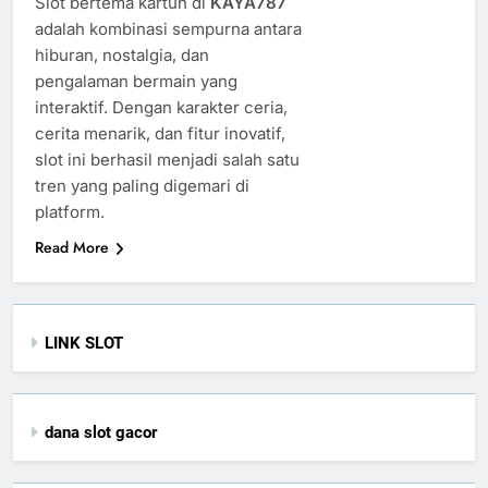
Slot bertema kartun di
KAYA787
adalah kombinasi sempurna antara
hiburan, nostalgia, dan
pengalaman bermain yang
interaktif. Dengan karakter ceria,
cerita menarik, dan fitur inovatif,
slot ini berhasil menjadi salah satu
tren yang paling digemari di
platform.
Read More
LINK SLOT
dana slot gacor