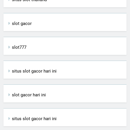
slot gacor
slot777
situs slot gacor hari ini
slot gacor hari ini
situs slot gacor hari ini