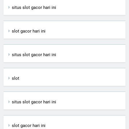
situs slot gacor hari ini
slot gacor hari ini
situs slot gacor hari ini
slot
situs slot gacor hari ini
slot gacor hari ini