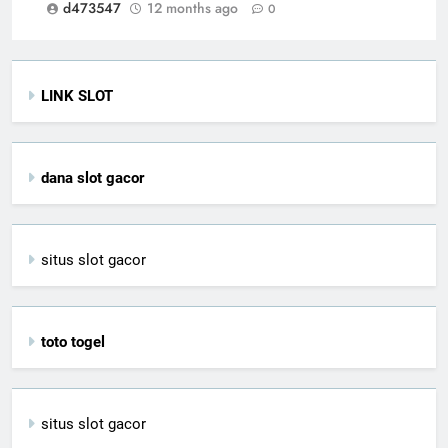
d473547
12 months ago
0
LINK SLOT
dana slot gacor
situs slot gacor
toto togel
situs slot gacor