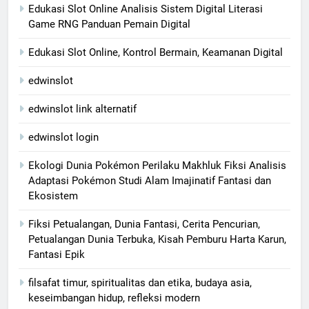
Edukasi Slot Online Analisis Sistem Digital Literasi
Game RNG Panduan Pemain Digital
Edukasi Slot Online, Kontrol Bermain, Keamanan Digital
edwinslot
edwinslot link alternatif
edwinslot login
Ekologi Dunia Pokémon Perilaku Makhluk Fiksi Analisis
Adaptasi Pokémon Studi Alam Imajinatif Fantasi dan
Ekosistem
Fiksi Petualangan, Dunia Fantasi, Cerita Pencurian,
Petualangan Dunia Terbuka, Kisah Pemburu Harta Karun,
Fantasi Epik
filsafat timur, spiritualitas dan etika, budaya asia,
keseimbangan hidup, refleksi modern