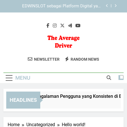
Skip
LEBAH4D sebagai Platform Digital yang Fleksibel
to
di Berbagai Perangkat
content
KAYA787 dan Pentingnya Pengalaman Akses yang
Stabil
LEBAH4D dan Pengalaman Pengguna yang
Konsisten di Berbagai Layar
EDWINSLOT sebagai Platform Digital yang
Fleksibel di Berbagai Perangkat
The Average
Baca Panduan Dan Tips Mengemudi Di
LEBAH4D sebagai Platform Digital yang Fleksibel
NEWSLETTER
RANDOM NEWS
di Berbagai Perangkat
Driver
The Average Driver. Untuk Pengemudi
KAYA787 dan Pentingnya Pengalaman Akses yang
Baru Hingga Berpengalaman.
Stabil
MENU
EBAH4D dan Pengalaman Pengguna yang Konsisten di Berbag
HEADLINES
 Weeks Ago
Home
Uncategorized
Hello world!