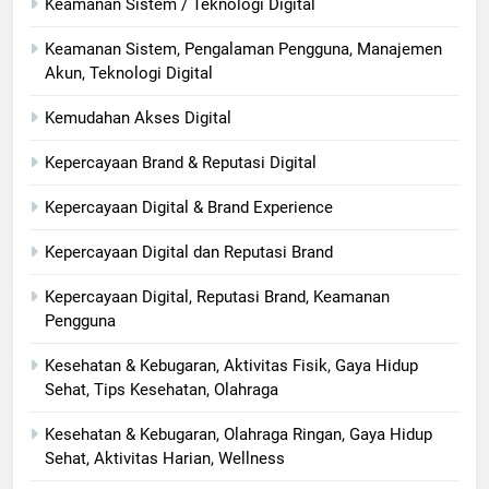
Keamanan Sistem / Teknologi Digital
Keamanan Sistem, Pengalaman Pengguna, Manajemen
Akun, Teknologi Digital
Kemudahan Akses Digital
Kepercayaan Brand & Reputasi Digital
Kepercayaan Digital & Brand Experience
Kepercayaan Digital dan Reputasi Brand
Kepercayaan Digital, Reputasi Brand, Keamanan
Pengguna
Kesehatan & Kebugaran, Aktivitas Fisik, Gaya Hidup
Sehat, Tips Kesehatan, Olahraga
Kesehatan & Kebugaran, Olahraga Ringan, Gaya Hidup
Sehat, Aktivitas Harian, Wellness