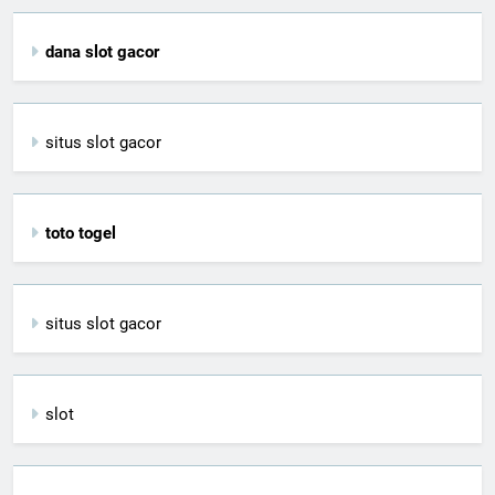
dana slot gacor
situs slot gacor
toto togel
situs slot gacor
slot