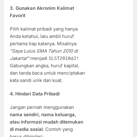
3. Gunakan Akronim Kalimat
Favorit
Pilih kalimat pribadi yang hanya
Anda ketahui, lalu ambil huruf
pertama tiap katanya. Misalnya:
“Saya Lulus SMA Tahun 2010 di
Jakarta!”
menjadi
SLST2010dJ!
Gabungkan angka, huruf kapital,
dan tanda baca untuk menciptakan
kata sandi unik dan kuat.
4. Hindari Data Pribadi
Jangan pernah menggunakan
nama sendiri, nama keluarga,
atau informasi mudah ditemukan
di media sosial
. Contoh yang
harus dihindari: