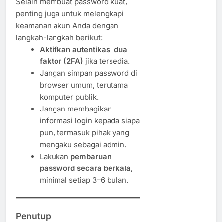
Selain membuat password kuat,
penting juga untuk melengkapi
keamanan akun Anda dengan
langkah-langkah berikut:
Aktifkan autentikasi dua
faktor (2FA)
jika tersedia.
Jangan simpan password di
browser umum, terutama
komputer publik.
Jangan membagikan
informasi login kepada siapa
pun, termasuk pihak yang
mengaku sebagai admin.
Lakukan
pembaruan
password secara berkala
,
minimal setiap 3–6 bulan.
Penutup