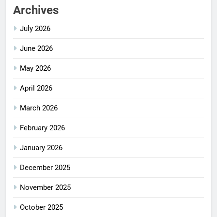
Archives
July 2026
June 2026
May 2026
April 2026
March 2026
February 2026
January 2026
December 2025
November 2025
October 2025