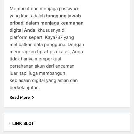
Membuat dan menjaga password
yang kuat adalah
tanggung jawab
pribadi dalam menjaga keamanan
digital Anda
, khususnya di
platform seperti Kaya787 yang
melibatkan data pengguna. Dengan
menerapkan tips-tips di atas, Anda
tidak hanya memperkuat
pertahanan akun dari ancaman
luar, tapi juga membangun
kebiasaan digital yang aman dan
berkelanjutan.
Read More
LINK SLOT