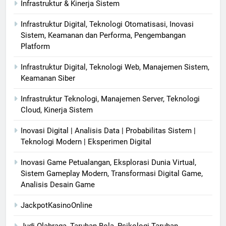
Infrastruktur & Kinerja Sistem
Infrastruktur Digital, Teknologi Otomatisasi, Inovasi
Sistem, Keamanan dan Performa, Pengembangan
Platform
Infrastruktur Digital, Teknologi Web, Manajemen Sistem,
Keamanan Siber
Infrastruktur Teknologi, Manajemen Server, Teknologi
Cloud, Kinerja Sistem
Inovasi Digital | Analisis Data | Probabilitas Sistem |
Teknologi Modern | Eksperimen Digital
Inovasi Game Petualangan, Eksplorasi Dunia Virtual,
Sistem Gameplay Modern, Transformasi Digital Game,
Analisis Desain Game
JackpotKasinoOnline