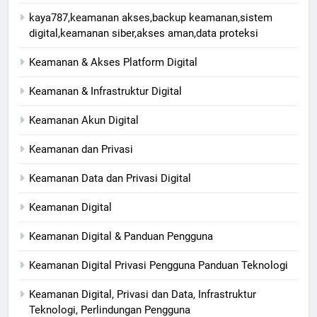
kaya787,keamanan akses,backup keamanan,sistem
digital,keamanan siber,akses aman,data proteksi
Keamanan & Akses Platform Digital
Keamanan & Infrastruktur Digital
Keamanan Akun Digital
Keamanan dan Privasi
Keamanan Data dan Privasi Digital
Keamanan Digital
Keamanan Digital & Panduan Pengguna
Keamanan Digital Privasi Pengguna Panduan Teknologi
Keamanan Digital, Privasi dan Data, Infrastruktur
Teknologi, Perlindungan Pengguna