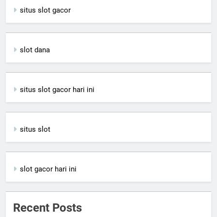
situs slot gacor
slot dana
situs slot gacor hari ini
situs slot
slot gacor hari ini
Recent Posts