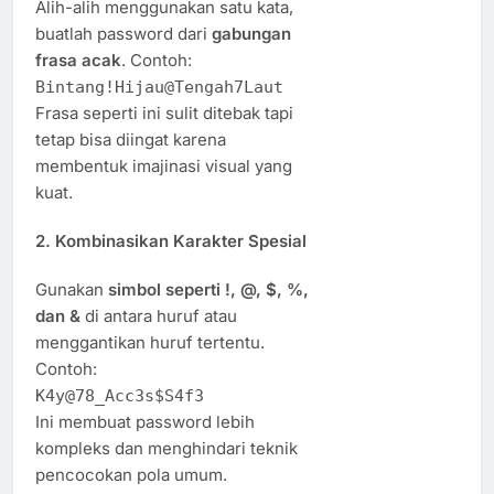
Alih-alih menggunakan satu kata,
buatlah password dari
gabungan
frasa acak
. Contoh:
Bintang!Hijau@Tengah7Laut
Frasa seperti ini sulit ditebak tapi
tetap bisa diingat karena
membentuk imajinasi visual yang
kuat.
2. Kombinasikan Karakter Spesial
Gunakan
simbol seperti !, @, $, %,
dan &
di antara huruf atau
menggantikan huruf tertentu.
Contoh:
K4y@78_Acc3s$S4f3
Ini membuat password lebih
kompleks dan menghindari teknik
pencocokan pola umum.