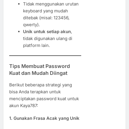
Tidak menggunakan urutan
keyboard yang mudah
ditebak (misal: 123456,
qwerty).
Unik untuk setiap akun
,
tidak digunakan ulang di
platform lain.
Tips Membuat Password
Kuat dan Mudah Diingat
Berikut beberapa strategi yang
bisa Anda terapkan untuk
menciptakan password kuat untuk
akun Kaya787:
1. Gunakan Frasa Acak yang Unik