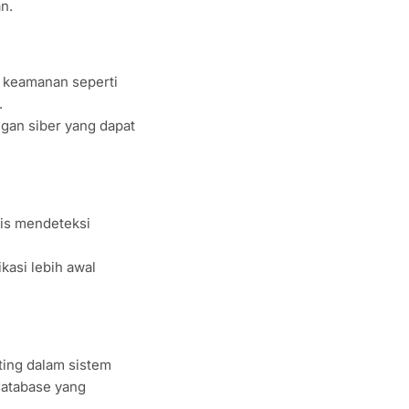
n.
m keamanan seperti
.
gan siber yang dapat
nis mendeteksi
kasi lebih awal
ing dalam sistem
database yang