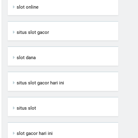
slot online
situs slot gacor
slot dana
situs slot gacor hari ini
situs slot
slot gacor hari ini