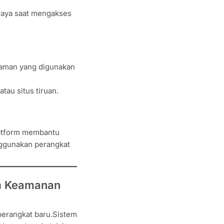
caya saat mengakses
laman yang digunakan
tau situs tiruan.
latform membantu
nggunakan perangkat
em Keamanan
erangkat baru.Sistem