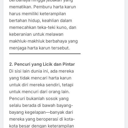
mematikan. Pemburu harta karun
harus memiliki keterampilan
bertahan hidup, keahlian dalam
memecahkan teka-teki kuno, dan
keberanian untuk melawan
makhluk-makhluk berbahaya yang
menjaga harta karun tersebut.
2. Pencuri yang Licik dan Pintar
Di sisi lain dunia ini, ada mereka
yang tidak mencari harta karun
untuk diri mereka sendiri, tetapi
untuk mencuri dari orang lain.
Pencuri bukanlah sosok yang
selalu berada di bawah bayang-
bayang kegelapan—banyak dari
mereka yang beroperasi di kota-
kota besar dengan keterampilan