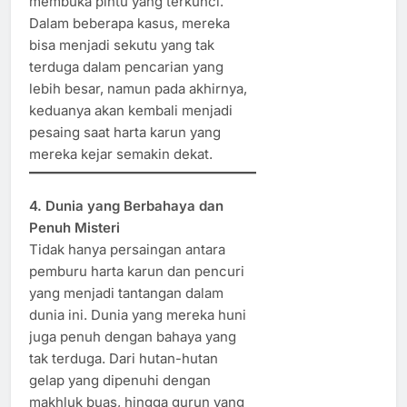
membuka pintu yang terkunci.
Dalam beberapa kasus, mereka
bisa menjadi sekutu yang tak
terduga dalam pencarian yang
lebih besar, namun pada akhirnya,
keduanya akan kembali menjadi
pesaing saat harta karun yang
mereka kejar semakin dekat.
4. Dunia yang Berbahaya dan
Penuh Misteri
Tidak hanya persaingan antara
pemburu harta karun dan pencuri
yang menjadi tantangan dalam
dunia ini. Dunia yang mereka huni
juga penuh dengan bahaya yang
tak terduga. Dari hutan-hutan
gelap yang dipenuhi dengan
makhluk buas, hingga gurun yang