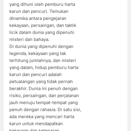
yang dihuni oleh pemburu harta
karun dan pencuri. Temukan
dinamika antara pengejaran
kekayaan, persaingan, dan taktik
licik dalam dunia yang dipenuhi
misteri dan bahaya.
Di dunia yang dipenuhi dengan
legenda, kekayaan yang tak
terhitung jumlahnya, dan misteri
yang dalam, hidup pemburu harta
karun dan pencuri adalah
petualangan yang tidak pernah
berakhir. Dunia ini penuh dengan
risiko, persaingan, dan perjalanan
jauh menuju tempat-tempat yang
penuh dengan rahasia. Di satu sisi,
ada mereka yang mencari harta
karun untuk mendapatkan
kekayaan dan ketenaran,