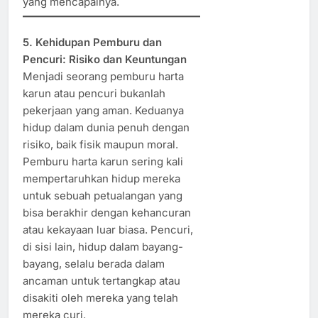
yang mencapainya.
5. Kehidupan Pemburu dan
Pencuri: Risiko dan Keuntungan
Menjadi seorang pemburu harta
karun atau pencuri bukanlah
pekerjaan yang aman. Keduanya
hidup dalam dunia penuh dengan
risiko, baik fisik maupun moral.
Pemburu harta karun sering kali
mempertaruhkan hidup mereka
untuk sebuah petualangan yang
bisa berakhir dengan kehancuran
atau kekayaan luar biasa. Pencuri,
di sisi lain, hidup dalam bayang-
bayang, selalu berada dalam
ancaman untuk tertangkap atau
disakiti oleh mereka yang telah
mereka curi.