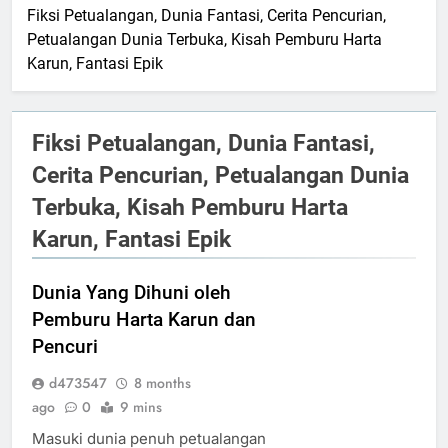
Fiksi Petualangan, Dunia Fantasi, Cerita Pencurian,
Petualangan Dunia Terbuka, Kisah Pemburu Harta
Karun, Fantasi Epik
Fiksi Petualangan, Dunia Fantasi,
Cerita Pencurian, Petualangan Dunia
Terbuka, Kisah Pemburu Harta
Karun, Fantasi Epik
Dunia Yang Dihuni oleh
Pemburu Harta Karun dan
Pencuri
d473547
8 months
ago
0
9 mins
Masuki dunia penuh petualangan