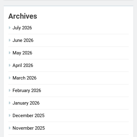
Archives
July 2026
June 2026
May 2026
April 2026
March 2026
February 2026
January 2026
December 2025
November 2025