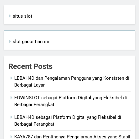
situs slot
slot gacor hari ini
Recent Posts
LEBAH4D dan Pengalaman Pengguna yang Konsisten di
Berbagai Layar
EDWINSLOT sebagai Platform Digital yang Fleksibel di
Berbagai Perangkat
LEBAH4D sebagai Platform Digital yang Fleksibel di
Berbagai Perangkat
KAYA787 dan Pentingnya Pengalaman Akses yang Stabil