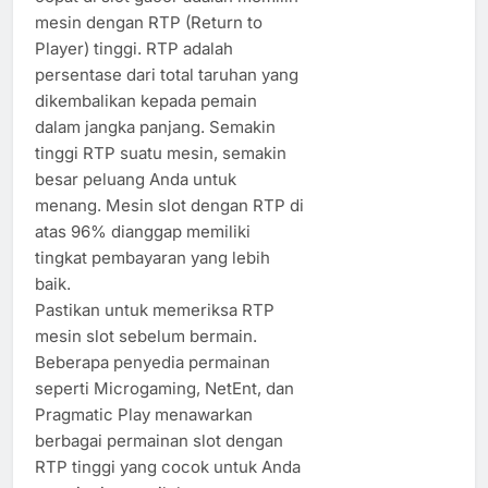
mesin dengan RTP (Return to
Player) tinggi. RTP adalah
persentase dari total taruhan yang
dikembalikan kepada pemain
dalam jangka panjang. Semakin
tinggi RTP suatu mesin, semakin
besar peluang Anda untuk
menang. Mesin slot dengan RTP di
atas 96% dianggap memiliki
tingkat pembayaran yang lebih
baik.
Pastikan untuk memeriksa RTP
mesin slot sebelum bermain.
Beberapa penyedia permainan
seperti Microgaming, NetEnt, dan
Pragmatic Play menawarkan
berbagai permainan slot dengan
RTP tinggi yang cocok untuk Anda