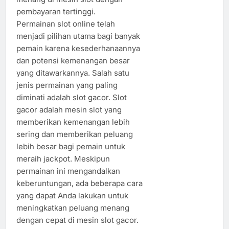
pembayaran tertinggi.
Permainan slot online telah
menjadi pilihan utama bagi banyak
pemain karena kesederhanaannya
dan potensi kemenangan besar
yang ditawarkannya. Salah satu
jenis permainan yang paling
diminati adalah slot gacor. Slot
gacor adalah mesin slot yang
memberikan kemenangan lebih
sering dan memberikan peluang
lebih besar bagi pemain untuk
meraih jackpot. Meskipun
permainan ini mengandalkan
keberuntungan, ada beberapa cara
yang dapat Anda lakukan untuk
meningkatkan peluang menang
dengan cepat di mesin slot gacor.