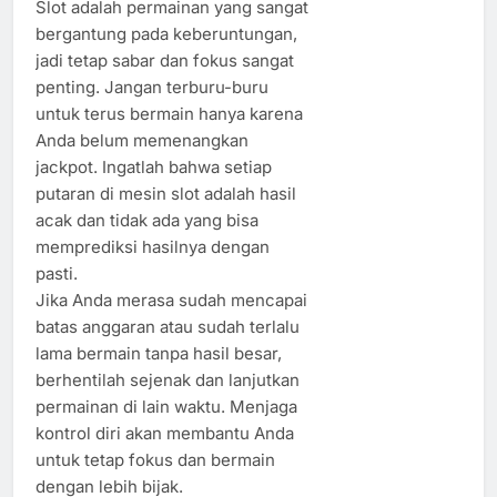
Slot adalah permainan yang sangat
bergantung pada keberuntungan,
jadi tetap sabar dan fokus sangat
penting. Jangan terburu-buru
untuk terus bermain hanya karena
Anda belum memenangkan
jackpot. Ingatlah bahwa setiap
putaran di mesin slot adalah hasil
acak dan tidak ada yang bisa
memprediksi hasilnya dengan
pasti.
Jika Anda merasa sudah mencapai
batas anggaran atau sudah terlalu
lama bermain tanpa hasil besar,
berhentilah sejenak dan lanjutkan
permainan di lain waktu. Menjaga
kontrol diri akan membantu Anda
untuk tetap fokus dan bermain
dengan lebih bijak.