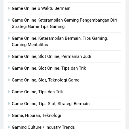
Game Online & Waktu Bermain
Game Online Keterampilan Gaming Pengembangan Diri
Strategi Game Tips Gaming
Game Online, Keterampilan Bermain, Tips Gaming,
Gaming Mentalitas
Game Online, Slot Online, Permainan Judi
Game Online, Slot Online, Tips dan Trik
Game Online, Slot, Teknologi Game
Game Online, Tips dan Trik
Game Online, Tips Slot, Strategi Bermain
Game, Hiburan, Teknologi
Gaming Culture / Industry Trends