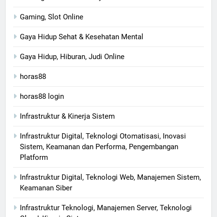
Gaming, Slot Online
Gaya Hidup Sehat & Kesehatan Mental
Gaya Hidup, Hiburan, Judi Online
horas88
horas88 login
Infrastruktur & Kinerja Sistem
Infrastruktur Digital, Teknologi Otomatisasi, Inovasi
Sistem, Keamanan dan Performa, Pengembangan
Platform
Infrastruktur Digital, Teknologi Web, Manajemen Sistem,
Keamanan Siber
Infrastruktur Teknologi, Manajemen Server, Teknologi