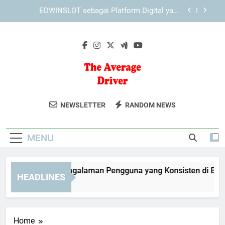
Skip
LEBAH4D sebagai Platform Digital yang Fleksibel
to
di Berbagai Perangkat
content
KAYA787 dan Pentingnya Pengalaman Akses yang
Stabil
LEBAH4D dan Pengalaman Pengguna yang
Konsisten di Berbagai Layar
EDWINSLOT sebagai Platform Digital yang
Fleksibel di Berbagai Perangkat
The Average
Baca Panduan Dan Tips Mengemudi Di
LEBAH4D sebagai Platform Digital yang Fleksibel
NEWSLETTER
RANDOM NEWS
di Berbagai Perangkat
Driver
The Average Driver. Untuk Pengemudi
KAYA787 dan Pentingnya Pengalaman Akses yang
Baru Hingga Berpengalaman.
Stabil
MENU
BAH4D dan Pengalaman Pengguna yang Konsisten di Berbaga
HEADLINES
Weeks Ago
Home