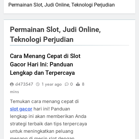
Permainan Slot, Judi Online, Teknologi Perjudian
Permainan Slot, Judi Online,
Teknologi Perjudian
Cara Menang Cepat di Slot
Gacor Hari Ini: Panduan
Lengkap dan Terpercaya
d473547
1 year ago
0
8
mins
Temukan cara menang cepat di
slot gacor
hari ini! Panduan
lengkap ini akan memberikan Anda
strategi terbaik dan tips terpercaya
untuk meningkatkan peluang
menang di mesin slot dengan