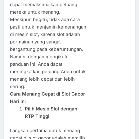
dapat memaksimalkan peluang
mereka untuk menang.
Meskipun begitu, tidak ada cara
pasti untuk menjamin kemenangan
di mesin slot, karena slot adalah
permainan yang sangat
bergantung pada keberuntungan.
Namun, dengan mengikuti
panduan ini, Anda dapat
meningkatkan peluang Anda untuk
menang lebih cepat dan lebih
sering.
Cara Menang Cepat di Slot Gacor
Hari Ini
Pilih Mesin Slot dengan
RTP Tinggi
Langkah pertama untuk menang
cepat di slot gacor adalah memilih