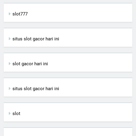
slot777
situs slot gacor hari ini
slot gacor hari ini
situs slot gacor hari ini
slot