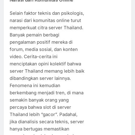
Selain faktor teknis dan psikologis,
narasi dari komunitas online turut
memperkuat citra server Thailand.
Banyak pemain berbagi
pengalaman positif mereka di
forum, media sosial, dan konten
video. Cerita-cerita ini
menciptakan opini kolektif bahwa
server Thailand memang lebih baik
dibandingkan server lainnya.
Fenomena ini kemudian
berkembang menjadi tren, di mana
semakin banyak orang yang
percaya bahwa slot di server
Thailand lebih “gacor”. Padahal,
jika dianalisis secara teknis, server
hanya bertugas memastikan