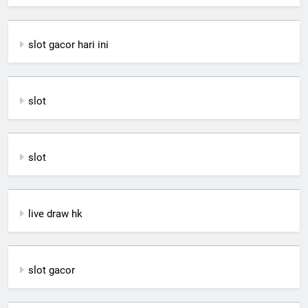
slot gacor hari ini
slot
slot
live draw hk
slot gacor