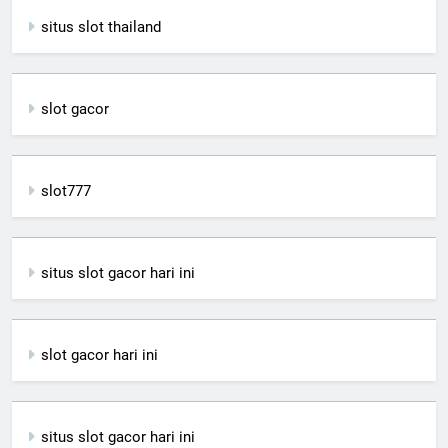
situs slot thailand
slot gacor
slot777
situs slot gacor hari ini
slot gacor hari ini
situs slot gacor hari ini