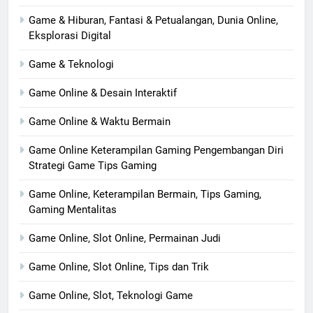
Game & Hiburan, Fantasi & Petualangan, Dunia Online,
Eksplorasi Digital
Game & Teknologi
Game Online & Desain Interaktif
Game Online & Waktu Bermain
Game Online Keterampilan Gaming Pengembangan Diri
Strategi Game Tips Gaming
Game Online, Keterampilan Bermain, Tips Gaming,
Gaming Mentalitas
Game Online, Slot Online, Permainan Judi
Game Online, Slot Online, Tips dan Trik
Game Online, Slot, Teknologi Game