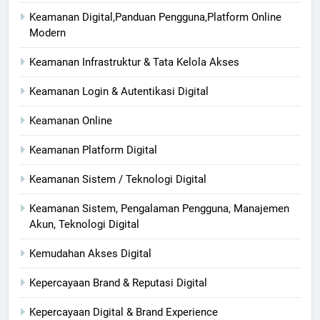
Keamanan Digital,Panduan Pengguna,Platform Online
Modern
Keamanan Infrastruktur & Tata Kelola Akses
Keamanan Login & Autentikasi Digital
Keamanan Online
Keamanan Platform Digital
Keamanan Sistem / Teknologi Digital
Keamanan Sistem, Pengalaman Pengguna, Manajemen
Akun, Teknologi Digital
Kemudahan Akses Digital
Kepercayaan Brand & Reputasi Digital
Kepercayaan Digital & Brand Experience