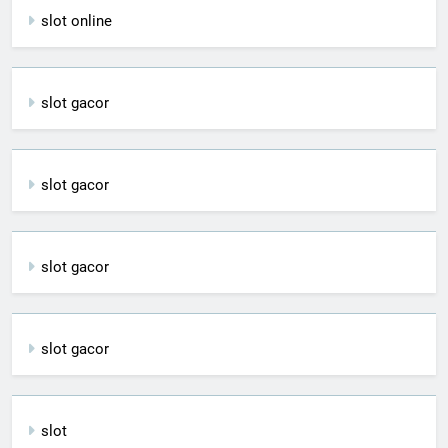
slot online
slot gacor
slot gacor
slot gacor
slot gacor
slot