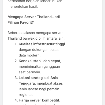
permainan berjalan lancar, bukan
menentukan hasil.
Mengapa Server Thailand Jadi
Pilihan Favorit?
Beberapa alasan mengapa server
Thailand banyak dipilih antara lain:
Kualitas infrastruktur tinggi
dengan dukungan pusat
data modern.
Koneksi stabil dan cepat
,
meminimalkan gangguan
saat bermain.
Lokasi strategis di Asia
Tenggara
, membuat akses
lebih lancar bagi pemain
regional.
Harga server kompetitif
,