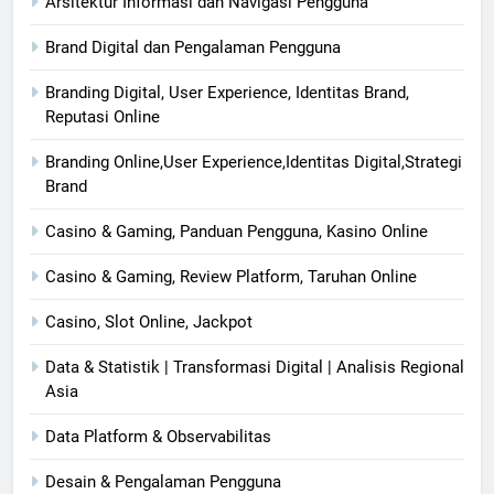
Arsitektur Informasi dan Navigasi Pengguna
Brand Digital dan Pengalaman Pengguna
Branding Digital, User Experience, Identitas Brand,
Reputasi Online
Branding Online,User Experience,Identitas Digital,Strategi
Brand
Casino & Gaming, Panduan Pengguna, Kasino Online
Casino & Gaming, Review Platform, Taruhan Online
Casino, Slot Online, Jackpot
Data & Statistik | Transformasi Digital | Analisis Regional
Asia
Data Platform & Observabilitas
Desain & Pengalaman Pengguna