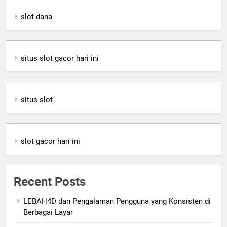
slot dana
situs slot gacor hari ini
situs slot
slot gacor hari ini
Recent Posts
LEBAH4D dan Pengalaman Pengguna yang Konsisten di
Berbagai Layar