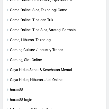
Game Online, Slot Online, Tips dan Trik
Game Online, Slot, Teknologi Game
Game Online, Tips dan Trik
Game Online, Tips Slot, Strategi Bermain
Game, Hiburan, Teknologi
Gaming Culture / Industry Trends
Gaming, Slot Online
Gaya Hidup Sehat & Kesehatan Mental
Gaya Hidup, Hiburan, Judi Online
horas88
horas88 login