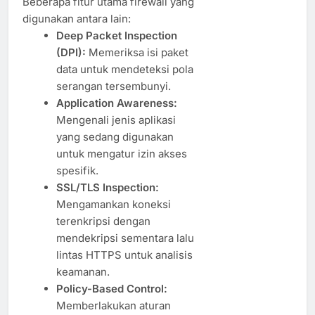
Beberapa fitur utama firewall yang
digunakan antara lain:
Deep Packet Inspection
(DPI):
Memeriksa isi paket
data untuk mendeteksi pola
serangan tersembunyi.
Application Awareness:
Mengenali jenis aplikasi
yang sedang digunakan
untuk mengatur izin akses
spesifik.
SSL/TLS Inspection:
Mengamankan koneksi
terenkripsi dengan
mendekripsi sementara lalu
lintas HTTPS untuk analisis
keamanan.
Policy-Based Control:
Memberlakukan aturan