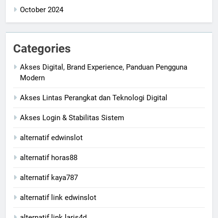
October 2024
Categories
Akses Digital, Brand Experience, Panduan Pengguna
Modern
Akses Lintas Perangkat dan Teknologi Digital
Akses Login & Stabilitas Sistem
alternatif edwinslot
alternatif horas88
alternatif kaya787
alternatif link edwinslot
alternatif link laris4d