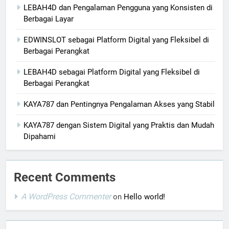
LEBAH4D dan Pengalaman Pengguna yang Konsisten di
Berbagai Layar
EDWINSLOT sebagai Platform Digital yang Fleksibel di
Berbagai Perangkat
LEBAH4D sebagai Platform Digital yang Fleksibel di
Berbagai Perangkat
KAYA787 dan Pentingnya Pengalaman Akses yang Stabil
KAYA787 dengan Sistem Digital yang Praktis dan Mudah
Dipahami
Recent Comments
A WordPress Commenter
on
Hello world!