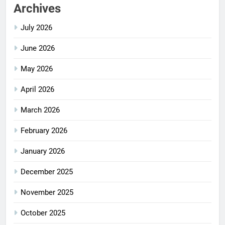
Archives
July 2026
June 2026
May 2026
April 2026
March 2026
February 2026
January 2026
December 2025
November 2025
October 2025