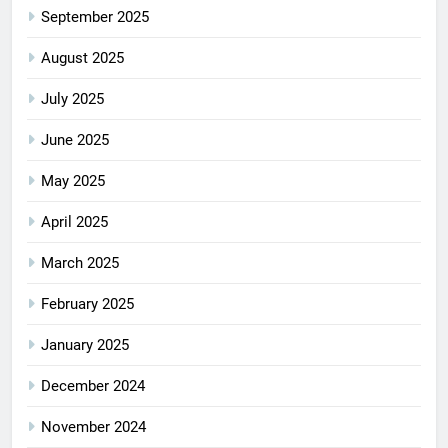
September 2025
August 2025
July 2025
June 2025
May 2025
April 2025
March 2025
February 2025
January 2025
December 2024
November 2024