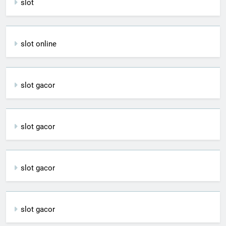
slot
slot online
slot gacor
slot gacor
slot gacor
slot gacor