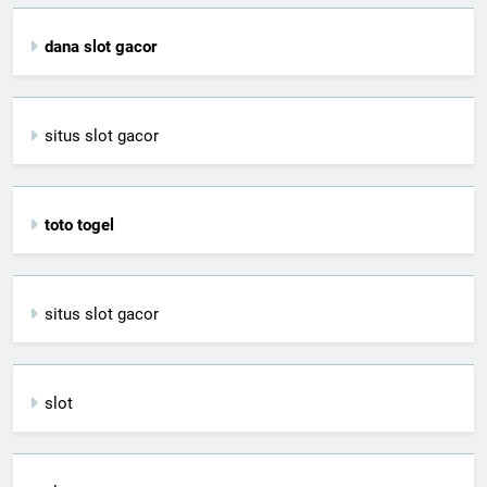
dana slot gacor
situs slot gacor
toto togel
situs slot gacor
slot