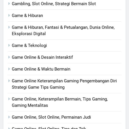
Gambling, Slot Online, Strategi Bermain Slot
Game & Hiburan
Game & Hiburan, Fantasi & Petualangan, Dunia Online,
Eksplorasi Digital
Game & Teknologi
Game Online & Desain Interaktif
Game Online & Waktu Bermain
Game Online Keterampilan Gaming Pengembangan Diri
Strategi Game Tips Gaming
Game Online, Keterampilan Bermain, Tips Gaming,
Gaming Mentalitas
Game Online, Slot Online, Permainan Judi