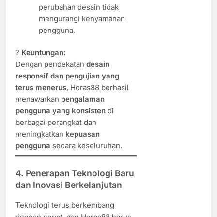
perubahan desain tidak
mengurangi kenyamanan
pengguna.
?
Keuntungan:
Dengan pendekatan
desain
responsif dan pengujian yang
terus menerus
, Horas88 berhasil
menawarkan
pengalaman
pengguna yang konsisten
di
berbagai perangkat dan
meningkatkan
kepuasan
pengguna
secara keseluruhan.
4.
Penerapan Teknologi Baru
dan Inovasi Berkelanjutan
Teknologi terus berkembang
dengan cepat, dan Horas88 harus