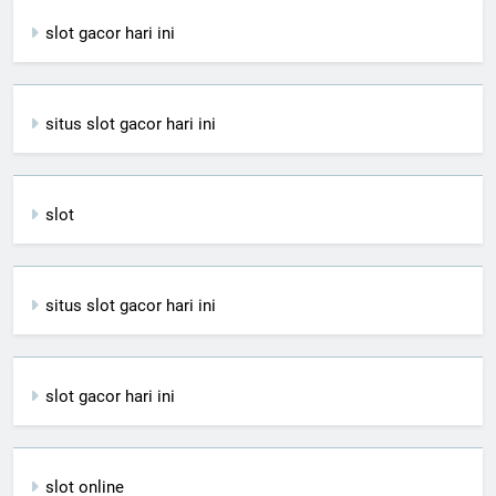
slot gacor hari ini
situs slot gacor hari ini
slot
situs slot gacor hari ini
slot gacor hari ini
slot online