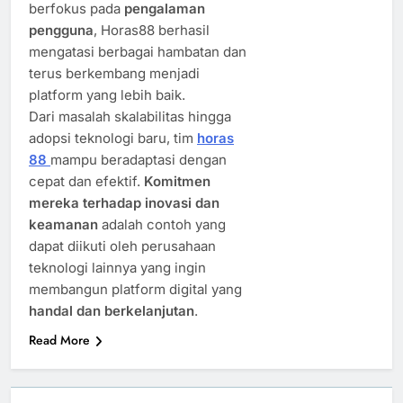
berfokus pada
pengalaman
pengguna
, Horas88 berhasil
mengatasi berbagai hambatan dan
terus berkembang menjadi
platform yang lebih baik.
Dari masalah skalabilitas hingga
adopsi teknologi baru, tim
horas
88
mampu beradaptasi dengan
cepat dan efektif.
Komitmen
mereka terhadap inovasi dan
keamanan
adalah contoh yang
dapat diikuti oleh perusahaan
teknologi lainnya yang ingin
membangun platform digital yang
handal dan berkelanjutan
.
Read More