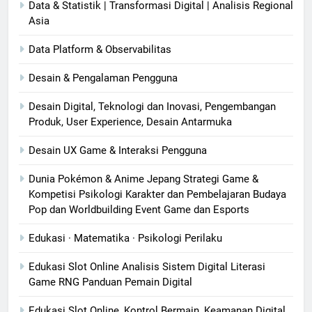
Data & Statistik | Transformasi Digital | Analisis Regional
Asia
Data Platform & Observabilitas
Desain & Pengalaman Pengguna
Desain Digital, Teknologi dan Inovasi, Pengembangan
Produk, User Experience, Desain Antarmuka
Desain UX Game & Interaksi Pengguna
Dunia Pokémon & Anime Jepang Strategi Game &
Kompetisi Psikologi Karakter dan Pembelajaran Budaya
Pop dan Worldbuilding Event Game dan Esports
Edukasi · Matematika · Psikologi Perilaku
Edukasi Slot Online Analisis Sistem Digital Literasi
Game RNG Panduan Pemain Digital
Edukasi Slot Online, Kontrol Bermain, Keamanan Digital