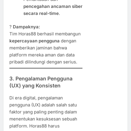
pencegahan ancaman siber
secara real-time
.
?
Dampaknya:
Tim Horas88 berhasil membangun
kepercayaan pengguna
dengan
memberikan jaminan bahwa
platform mereka aman dan data
pribadi dilindungi dengan serius.
3.
Pengalaman Pengguna
(UX) yang Konsisten
Di era digital, pengalaman
pengguna (UX) adalah salah satu
faktor yang paling penting dalam
menentukan kesuksesan sebuah
platform. Horas88 harus