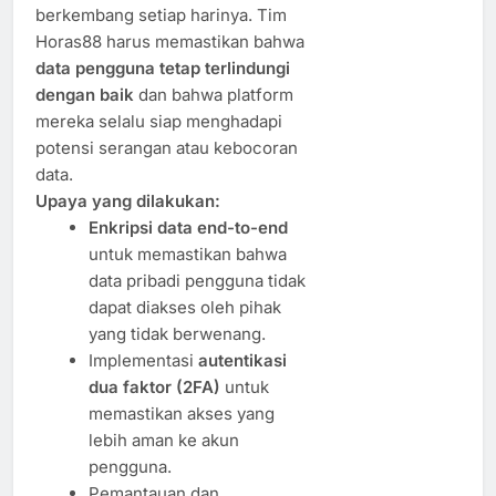
berkembang setiap harinya. Tim
Horas88 harus memastikan bahwa
data pengguna tetap terlindungi
dengan baik
dan bahwa platform
mereka selalu siap menghadapi
potensi serangan atau kebocoran
data.
Upaya yang dilakukan:
Enkripsi data end-to-end
untuk memastikan bahwa
data pribadi pengguna tidak
dapat diakses oleh pihak
yang tidak berwenang.
Implementasi
autentikasi
dua faktor (2FA)
untuk
memastikan akses yang
lebih aman ke akun
pengguna.
Pemantauan dan