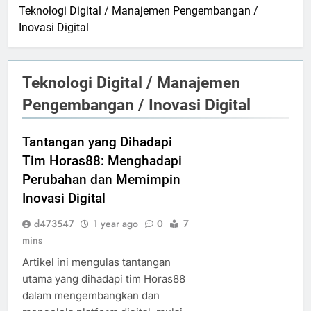
Teknologi Digital / Manajemen Pengembangan /
Inovasi Digital
Teknologi Digital / Manajemen
Pengembangan / Inovasi Digital
Tantangan yang Dihadapi
Tim Horas88: Menghadapi
Perubahan dan Memimpin
Inovasi Digital
d473547
1 year ago
0
7
mins
Artikel ini mengulas tantangan
utama yang dihadapi tim Horas88
dalam mengembangkan dan