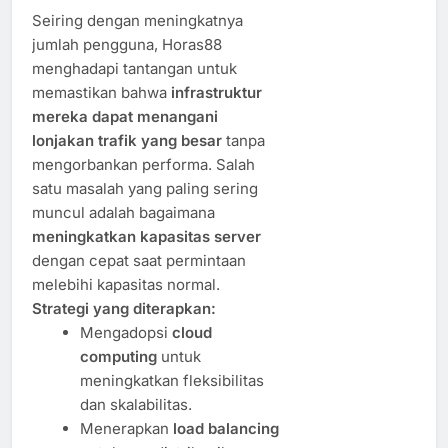
Seiring dengan meningkatnya
jumlah pengguna, Horas88
menghadapi tantangan untuk
memastikan bahwa
infrastruktur
mereka dapat menangani
lonjakan trafik yang besar
tanpa
mengorbankan performa. Salah
satu masalah yang paling sering
muncul adalah bagaimana
meningkatkan kapasitas server
dengan cepat saat permintaan
melebihi kapasitas normal.
Strategi yang diterapkan:
Mengadopsi
cloud
computing
untuk
meningkatkan fleksibilitas
dan skalabilitas.
Menerapkan
load balancing