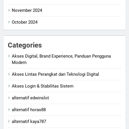
November 2024
October 2024
Categories
Akses Digital, Brand Experience, Panduan Pengguna
Modern
Akses Lintas Perangkat dan Teknologi Digital
Akses Login & Stabilitas Sistem
alternatif edwinslot
alternatif horas88
alternatif kaya787