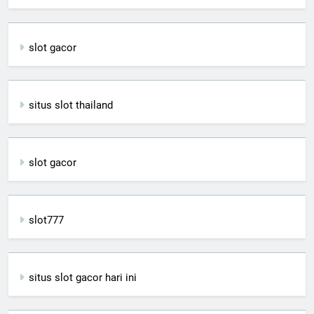
slot gacor
situs slot thailand
slot gacor
slot777
situs slot gacor hari ini