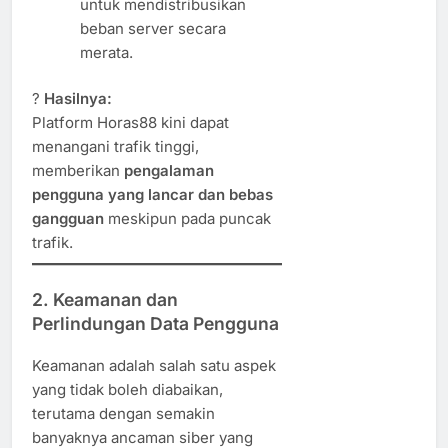
untuk mendistribusikan
beban server secara
merata.
?
Hasilnya:
Platform Horas88 kini dapat
menangani trafik tinggi,
memberikan
pengalaman
pengguna yang lancar dan bebas
gangguan
meskipun pada puncak
trafik.
2.
Keamanan dan
Perlindungan Data Pengguna
Keamanan adalah salah satu aspek
yang tidak boleh diabaikan,
terutama dengan semakin
banyaknya ancaman siber yang