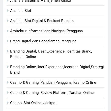
Analisis Sistem & Manajemen Risiko
Analisis Slot
Analisis Slot Digital & Edukasi Pemain
Arsitektur Informasi dan Navigasi Pengguna
Brand Digital dan Pengalaman Pengguna
Branding Digital, User Experience, Identitas Brand,
Reputasi Online
Branding Online,User Experience,Identitas Digital,Strategi
Brand
Casino & Gaming, Panduan Pengguna, Kasino Online
Casino & Gaming, Review Platform, Taruhan Online
Casino, Slot Online, Jackpot