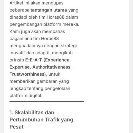
Artikel ini akan mengupas
beberapa
tantangan utama
yang
dihadapi oleh tim Horas88 dalam
pengembangan platform mereka.
Kami juga akan membahas
bagaimana tim Horas88
menghadapinya dengan strategi
inovatif dan adaptif, mengikuti
prinsip
E-E-A-T (Experience,
Expertise, Authoritativeness,
Trustworthiness)
, untuk
memberikan gambaran yang
lengkap tentang pengelolaan
platform digital.
1.
Skalabilitas dan
Pertumbuhan Trafik yang
Pesat