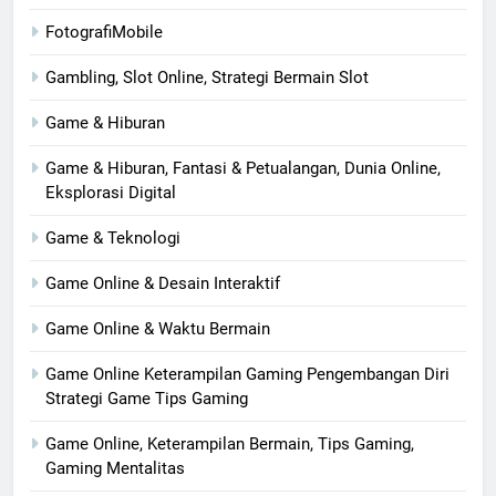
FotografiMobile
Gambling, Slot Online, Strategi Bermain Slot
Game & Hiburan
Game & Hiburan, Fantasi & Petualangan, Dunia Online,
Eksplorasi Digital
Game & Teknologi
Game Online & Desain Interaktif
Game Online & Waktu Bermain
Game Online Keterampilan Gaming Pengembangan Diri
Strategi Game Tips Gaming
Game Online, Keterampilan Bermain, Tips Gaming,
Gaming Mentalitas