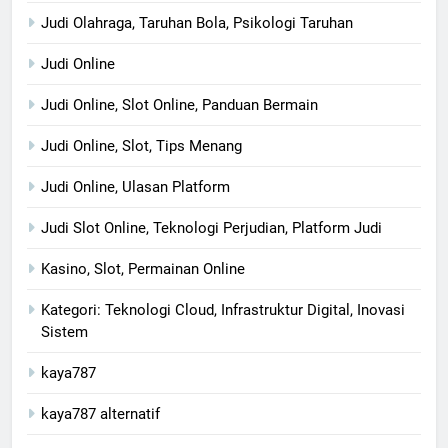
Judi Olahraga, Taruhan Bola, Psikologi Taruhan
Judi Online
Judi Online, Slot Online, Panduan Bermain
Judi Online, Slot, Tips Menang
Judi Online, Ulasan Platform
Judi Slot Online, Teknologi Perjudian, Platform Judi
Kasino, Slot, Permainan Online
Kategori: Teknologi Cloud, Infrastruktur Digital, Inovasi
Sistem
kaya787
kaya787 alternatif