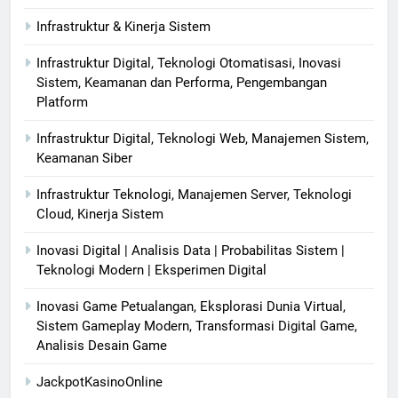
Infrastruktur & Kinerja Sistem
Infrastruktur Digital, Teknologi Otomatisasi, Inovasi
Sistem, Keamanan dan Performa, Pengembangan
Platform
Infrastruktur Digital, Teknologi Web, Manajemen Sistem,
Keamanan Siber
Infrastruktur Teknologi, Manajemen Server, Teknologi
Cloud, Kinerja Sistem
Inovasi Digital | Analisis Data | Probabilitas Sistem |
Teknologi Modern | Eksperimen Digital
Inovasi Game Petualangan, Eksplorasi Dunia Virtual,
Sistem Gameplay Modern, Transformasi Digital Game,
Analisis Desain Game
JackpotKasinoOnline