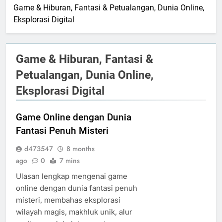
Game & Hiburan, Fantasi & Petualangan, Dunia Online,
Eksplorasi Digital
Game & Hiburan, Fantasi &
Petualangan, Dunia Online,
Eksplorasi Digital
Game Online dengan Dunia
Fantasi Penuh Misteri
d473547
8 months
ago
0
7 mins
Ulasan lengkap mengenai game
online dengan dunia fantasi penuh
misteri, membahas eksplorasi
wilayah magis, makhluk unik, alur