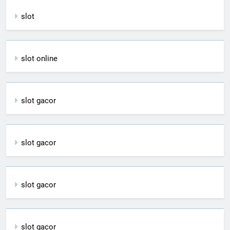
slot
slot online
slot gacor
slot gacor
slot gacor
slot gacor