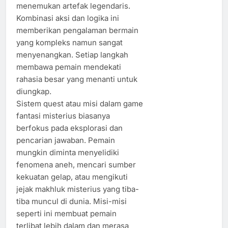
menemukan artefak legendaris.
Kombinasi aksi dan logika ini
memberikan pengalaman bermain
yang kompleks namun sangat
menyenangkan. Setiap langkah
membawa pemain mendekati
rahasia besar yang menanti untuk
diungkap.
Sistem quest atau misi dalam game
fantasi misterius biasanya
berfokus pada eksplorasi dan
pencarian jawaban. Pemain
mungkin diminta menyelidiki
fenomena aneh, mencari sumber
kekuatan gelap, atau mengikuti
jejak makhluk misterius yang tiba-
tiba muncul di dunia. Misi-misi
seperti ini membuat pemain
terlibat lebih dalam dan merasa