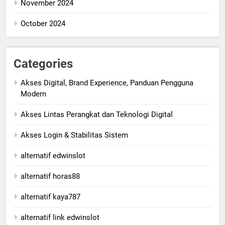
November 2024
October 2024
Categories
Akses Digital, Brand Experience, Panduan Pengguna
Modern
Akses Lintas Perangkat dan Teknologi Digital
Akses Login & Stabilitas Sistem
alternatif edwinslot
alternatif horas88
alternatif kaya787
alternatif link edwinslot