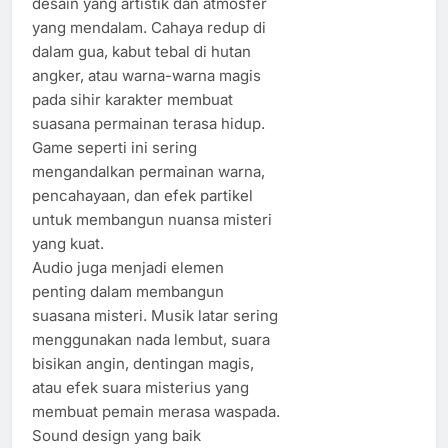
desain yang artistik dan atmosfer
yang mendalam. Cahaya redup di
dalam gua, kabut tebal di hutan
angker, atau warna-warna magis
pada sihir karakter membuat
suasana permainan terasa hidup.
Game seperti ini sering
mengandalkan permainan warna,
pencahayaan, dan efek partikel
untuk membangun nuansa misteri
yang kuat.
Audio juga menjadi elemen
penting dalam membangun
suasana misteri. Musik latar sering
menggunakan nada lembut, suara
bisikan angin, dentingan magis,
atau efek suara misterius yang
membuat pemain merasa waspada.
Sound design yang baik