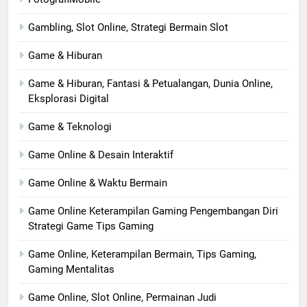
Gambling, Slot Online, Strategi Bermain Slot
Game & Hiburan
Game & Hiburan, Fantasi & Petualangan, Dunia Online,
Eksplorasi Digital
Game & Teknologi
Game Online & Desain Interaktif
Game Online & Waktu Bermain
Game Online Keterampilan Gaming Pengembangan Diri
Strategi Game Tips Gaming
Game Online, Keterampilan Bermain, Tips Gaming,
Gaming Mentalitas
Game Online, Slot Online, Permainan Judi