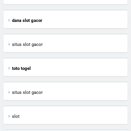
dana slot gacor
situs slot gacor
toto togel
situs slot gacor
slot