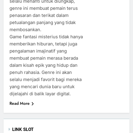
selalu menanti untuk diungkap,
genre ini membuat pemain terus
penasaran dan terikat dalam
petualangan panjang yang tidak
membosankan.
Game fantasi misterius tidak hanya
memberikan hiburan, tetapi juga
pengalaman imajinatif yang
membuat pemain merasa berada
dalam kisah epik yang hidup dan
penuh rahasia. Genre ini akan
selalu menjadi favorit bagi mereka
yang mencari dunia baru untuk
dijelajahi di balik layar digital.
Read More
LINK SLOT