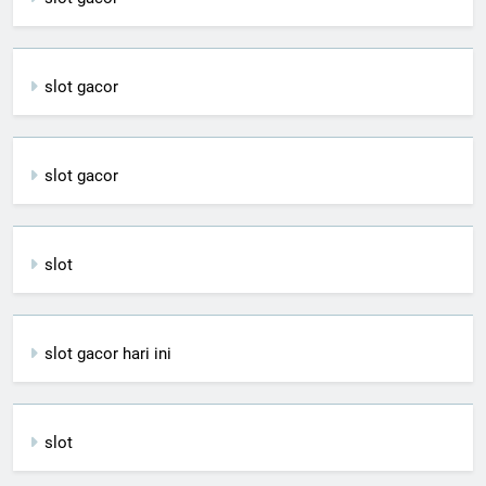
slot gacor
slot gacor
slot
slot gacor hari ini
slot