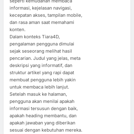
seperti kemudahan membaca
informasi, kejelasan navigasi,
kecepatan akses, tampilan mobile,
dan rasa aman saat memahami
konten.
Dalam konteks Tiara4D,
pengalaman pengguna dimulai
sejak seseorang melihat hasil
pencarian. Judul yang jelas, meta
deskripsi yang informatif, dan
struktur artikel yang rapi dapat
membuat pengguna lebih yakin
untuk membaca lebih lanjut.
Setelah masuk ke halaman,
pengguna akan menilai apakah
informasi tersusun dengan baik,
apakah heading membantu, dan
apakah jawaban yang diberikan
sesuai dengan kebutuhan mereka.