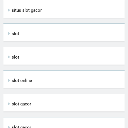
situs slot gacor
slot
slot
slot online
slot gacor
slot gacor