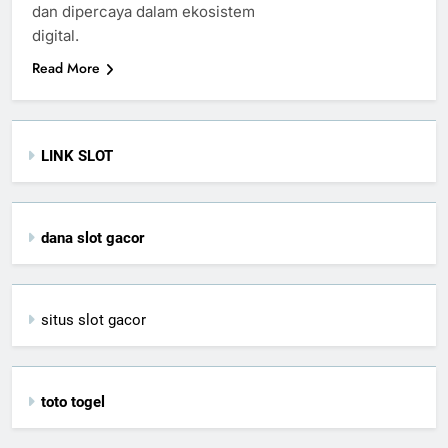
dan dipercaya dalam ekosistem
digital.
Read More
LINK SLOT
dana slot gacor
situs slot gacor
toto togel