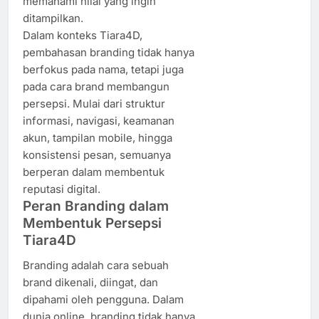
memahami nilai yang ingin
ditampilkan.
Dalam konteks Tiara4D,
pembahasan branding tidak hanya
berfokus pada nama, tetapi juga
pada cara brand membangun
persepsi. Mulai dari struktur
informasi, navigasi, keamanan
akun, tampilan mobile, hingga
konsistensi pesan, semuanya
berperan dalam membentuk
reputasi digital.
Peran Branding dalam
Membentuk Persepsi
Tiara4D
Branding adalah cara sebuah
brand dikenali, diingat, dan
dipahami oleh pengguna. Dalam
dunia online, branding tidak hanya