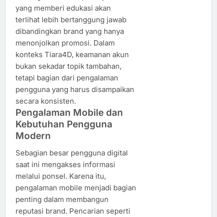
yang memberi edukasi akan
terlihat lebih bertanggung jawab
dibandingkan brand yang hanya
menonjolkan promosi. Dalam
konteks Tiara4D, keamanan akun
bukan sekadar topik tambahan,
tetapi bagian dari pengalaman
pengguna yang harus disampaikan
secara konsisten.
Pengalaman Mobile dan
Kebutuhan Pengguna
Modern
Sebagian besar pengguna digital
saat ini mengakses informasi
melalui ponsel. Karena itu,
pengalaman mobile menjadi bagian
penting dalam membangun
reputasi brand. Pencarian seperti