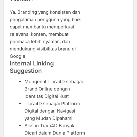
Ya. Branding yang konsisten dan
pengalaman pengguna yang baik
dapat membantu memperkuat
relevansi konten, membuat
pembaca lebih nyaman, dan
mendukung visibilitas brand di
Google.
Internal Linking
Suggestion
Mengenal Tiara4D sebagai
Brand Online dengan
Identitas Digital Kuat
Tiara4D sebagai Platform
Digital dengan Navigasi
yang Mudah Dipahami
Alasan Tiara4D Banyak
Dicari dalam Dunia Platform