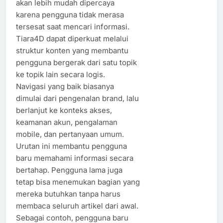
akan lebih mudah dipercaya
karena pengguna tidak merasa
tersesat saat mencari informasi.
Tiara4D dapat diperkuat melalui
struktur konten yang membantu
pengguna bergerak dari satu topik
ke topik lain secara logis.
Navigasi yang baik biasanya
dimulai dari pengenalan brand, lalu
berlanjut ke konteks akses,
keamanan akun, pengalaman
mobile, dan pertanyaan umum.
Urutan ini membantu pengguna
baru memahami informasi secara
bertahap. Pengguna lama juga
tetap bisa menemukan bagian yang
mereka butuhkan tanpa harus
membaca seluruh artikel dari awal.
Sebagai contoh, pengguna baru