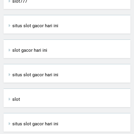
slot777
situs slot gacor hari ini
slot gacor hari ini
situs slot gacor hari ini
slot
situs slot gacor hari ini