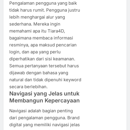
Pengalaman pengguna yang baik
tidak harus rumit. Pengguna justru
lebih menghargai alur yang
sederhana. Mereka ingin
memahami apa itu Tiara4D,
bagaimana membaca informasi
resminya, apa maksud pencarian
login, dan apa yang perlu
diperhatikan dari sisi keamanan.
Semua pertanyaan tersebut harus
dijawab dengan bahasa yang
natural dan tidak dipenuhi keyword
secara berlebihan.
Navigasi yang Jelas untuk
Membangun Kepercayaan
Navigasi adalah bagian penting
dari pengalaman pengguna. Brand
digital yang memiliki navigasi jelas