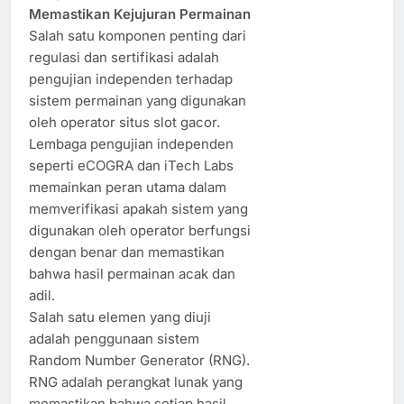
Memastikan Kejujuran Permainan
Salah satu komponen penting dari
regulasi dan sertifikasi adalah
pengujian independen terhadap
sistem permainan yang digunakan
oleh operator situs slot gacor.
Lembaga pengujian independen
seperti eCOGRA dan iTech Labs
memainkan peran utama dalam
memverifikasi apakah sistem yang
digunakan oleh operator berfungsi
dengan benar dan memastikan
bahwa hasil permainan acak dan
adil.
Salah satu elemen yang diuji
adalah penggunaan sistem
Random Number Generator (RNG).
RNG adalah perangkat lunak yang
memastikan bahwa setiap hasil