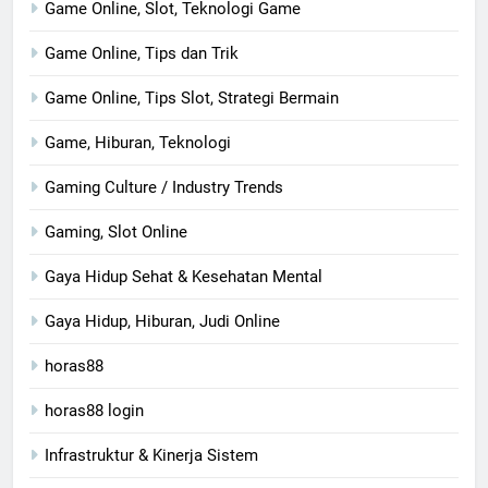
Game Online, Slot, Teknologi Game
Game Online, Tips dan Trik
Game Online, Tips Slot, Strategi Bermain
Game, Hiburan, Teknologi
Gaming Culture / Industry Trends
Gaming, Slot Online
Gaya Hidup Sehat & Kesehatan Mental
Gaya Hidup, Hiburan, Judi Online
horas88
horas88 login
Infrastruktur & Kinerja Sistem