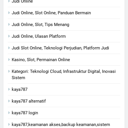
Judi Online
Judi Online, Slot Online, Panduan Bermain
Judi Online, Slot, Tips Menang
Judi Online, Ulasan Platform
Judi Slot Online, Teknologi Perjudian, Platform Judi
Kasino, Slot, Permainan Online
Kategori: Teknologi Cloud, Infrastruktur Digital, Inovasi
Sistem
kaya787
kaya787 alternatif
kaya787 login
kaya787,keamanan akses,backup keamanan,sistem