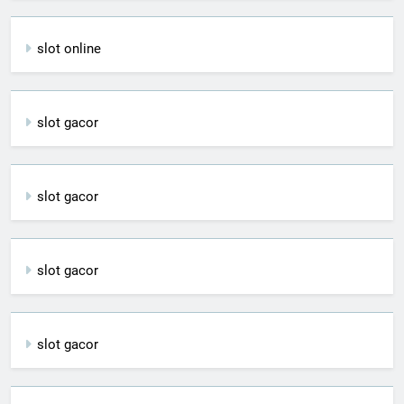
slot online
slot gacor
slot gacor
slot gacor
slot gacor