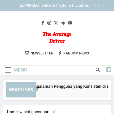
Skip
LEBAH4D sebagai Platform Digital yang Fleksibel
to
di Berbagai Perangkat
content
KAYA787 dan Pentingnya Pengalaman Akses yang
Stabil
LEBAH4D dan Pengalaman Pengguna yang
Konsisten di Berbagai Layar
EDWINSLOT sebagai Platform Digital yang
Fleksibel di Berbagai Perangkat
The Average
Baca Panduan Dan Tips Mengemudi Di
LEBAH4D sebagai Platform Digital yang Fleksibel
NEWSLETTER
RANDOM NEWS
di Berbagai Perangkat
Driver
The Average Driver. Untuk Pengemudi
KAYA787 dan Pentingnya Pengalaman Akses yang
Baru Hingga Berpengalaman.
Stabil
MENU
EBAH4D dan Pengalaman Pengguna yang Konsisten di Berbag
HEADLINES
 Weeks Ago
Home
slot gacor hari ini