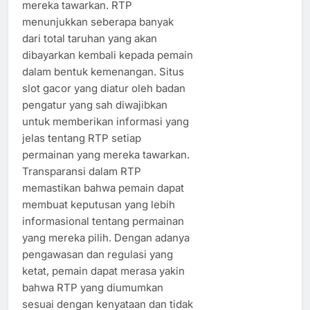
mereka tawarkan. RTP
menunjukkan seberapa banyak
dari total taruhan yang akan
dibayarkan kembali kepada pemain
dalam bentuk kemenangan. Situs
slot gacor yang diatur oleh badan
pengatur yang sah diwajibkan
untuk memberikan informasi yang
jelas tentang RTP setiap
permainan yang mereka tawarkan.
Transparansi dalam RTP
memastikan bahwa pemain dapat
membuat keputusan yang lebih
informasional tentang permainan
yang mereka pilih. Dengan adanya
pengawasan dan regulasi yang
ketat, pemain dapat merasa yakin
bahwa RTP yang diumumkan
sesuai dengan kenyataan dan tidak