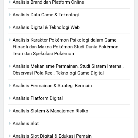
Analisis Brand dan Platform Online
Analisis Data Game & Teknologi
Analisis Digital & Teknologi Web
Analisis Karakter Pokémon Psikologi dalam Game
Filosofi dan Makna Pokémon Studi Dunia Pokémon
Teori dan Spekulasi Pokémon
Analisis Mekanisme Permainan, Studi Sistem Internal,
Observasi Pola Reel, Teknologi Game Digital
Analisis Permainan & Strategi Bermain
Analisis Platform Digital
Analisis Sistem & Manajemen Risiko
Analisis Slot
Analisis Slot Digital & Edukasi Pemain