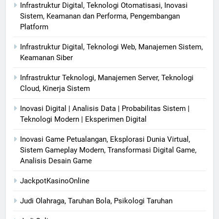
Infrastruktur Digital, Teknologi Otomatisasi, Inovasi
Sistem, Keamanan dan Performa, Pengembangan
Platform
Infrastruktur Digital, Teknologi Web, Manajemen Sistem,
Keamanan Siber
Infrastruktur Teknologi, Manajemen Server, Teknologi
Cloud, Kinerja Sistem
Inovasi Digital | Analisis Data | Probabilitas Sistem |
Teknologi Modern | Eksperimen Digital
Inovasi Game Petualangan, Eksplorasi Dunia Virtual,
Sistem Gameplay Modern, Transformasi Digital Game,
Analisis Desain Game
JackpotKasinoOnline
Judi Olahraga, Taruhan Bola, Psikologi Taruhan