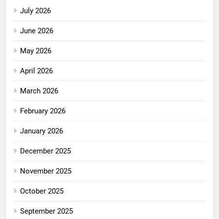
July 2026
June 2026
May 2026
April 2026
March 2026
February 2026
January 2026
December 2025
November 2025
October 2025
September 2025