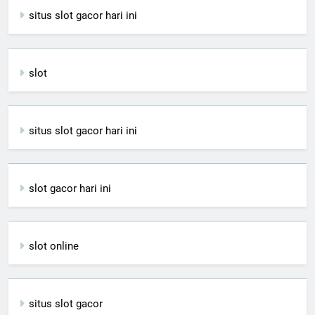
situs slot gacor hari ini
slot
situs slot gacor hari ini
slot gacor hari ini
slot online
situs slot gacor