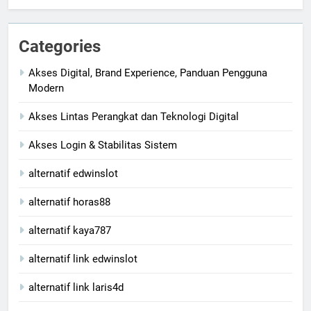
Categories
Akses Digital, Brand Experience, Panduan Pengguna
Modern
Akses Lintas Perangkat dan Teknologi Digital
Akses Login & Stabilitas Sistem
alternatif edwinslot
alternatif horas88
alternatif kaya787
alternatif link edwinslot
alternatif link laris4d