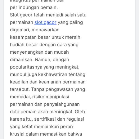
perlindungan pemain.
Slot gacor telah menjadi salah satu
permainan
slot gacor
yang paling
digemari, menawarkan
kesempatan besar untuk meraih
hadiah besar dengan cara yang
menyenangkan dan mudah
dimainkan. Namun, dengan
popularitasnya yang meningkat,
muncul juga kekhawatiran tentang
keadilan dan keamanan permainan
tersebut. Tanpa pengawasan yang
memadai, risiko manipulasi
permainan dan penyalahgunaan
data pemain akan meningkat. Oleh
karena itu, sertifikasi dan regulasi
yang ketat memainkan peran
krusial dalam memastikan bahwa