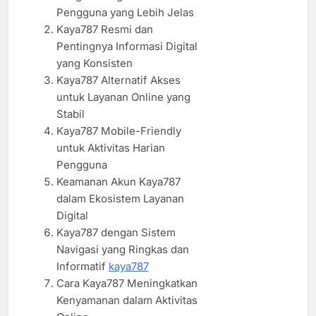
Pengguna yang Lebih Jelas
Kaya787 Resmi dan
Pentingnya Informasi Digital
yang Konsisten
Kaya787 Alternatif Akses
untuk Layanan Online yang
Stabil
Kaya787 Mobile-Friendly
untuk Aktivitas Harian
Pengguna
Keamanan Akun Kaya787
dalam Ekosistem Layanan
Digital
Kaya787 dengan Sistem
Navigasi yang Ringkas dan
Informatif
kaya787
Cara Kaya787 Meningkatkan
Kenyamanan dalam Aktivitas