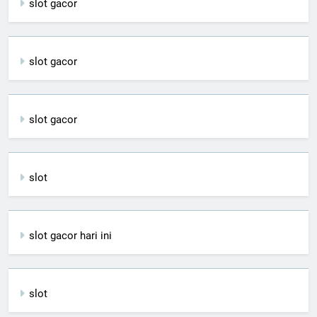
slot gacor
slot gacor
slot gacor
slot
slot gacor hari ini
slot