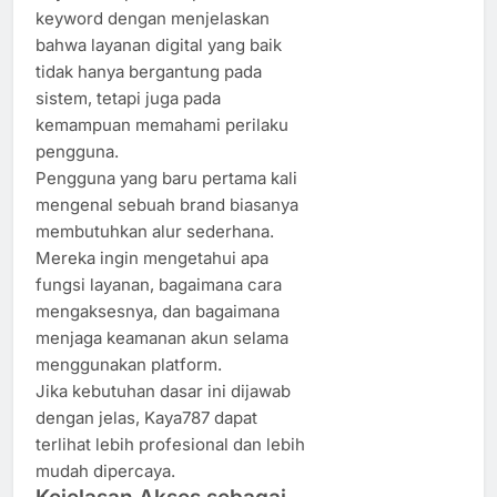
keyword dengan menjelaskan
bahwa layanan digital yang baik
tidak hanya bergantung pada
sistem, tetapi juga pada
kemampuan memahami perilaku
pengguna.
Pengguna yang baru pertama kali
mengenal sebuah brand biasanya
membutuhkan alur sederhana.
Mereka ingin mengetahui apa
fungsi layanan, bagaimana cara
mengaksesnya, dan bagaimana
menjaga keamanan akun selama
menggunakan platform.
Jika kebutuhan dasar ini dijawab
dengan jelas, Kaya787 dapat
terlihat lebih profesional dan lebih
mudah dipercaya.