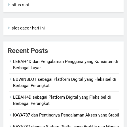
situs slot
slot gacor hari ini
Recent Posts
LEBAH4D dan Pengalaman Pengguna yang Konsisten di
Berbagai Layar
EDWINSLOT sebagai Platform Digital yang Fleksibel di
Berbagai Perangkat
LEBAH4D sebagai Platform Digital yang Fleksibel di
Berbagai Perangkat
KAYA787 dan Pentingnya Pengalaman Akses yang Stabil
KAYA787 dengan Sistem Digital yang Praktis dan Mudah