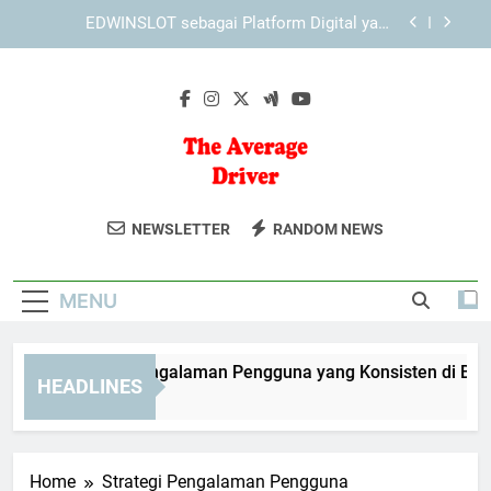
Skip
LEBAH4D sebagai Platform Digital yang Fleksibel
to
di Berbagai Perangkat
content
KAYA787 dan Pentingnya Pengalaman Akses yang
Stabil
LEBAH4D dan Pengalaman Pengguna yang
Konsisten di Berbagai Layar
EDWINSLOT sebagai Platform Digital yang
Fleksibel di Berbagai Perangkat
The Average
Baca Panduan Dan Tips Mengemudi Di
LEBAH4D sebagai Platform Digital yang Fleksibel
NEWSLETTER
RANDOM NEWS
di Berbagai Perangkat
Driver
The Average Driver. Untuk Pengemudi
KAYA787 dan Pentingnya Pengalaman Akses yang
Baru Hingga Berpengalaman.
Stabil
MENU
BAH4D dan Pengalaman Pengguna yang Konsisten di Berbaga
HEADLINES
Weeks Ago
Home
Strategi Pengalaman Pengguna