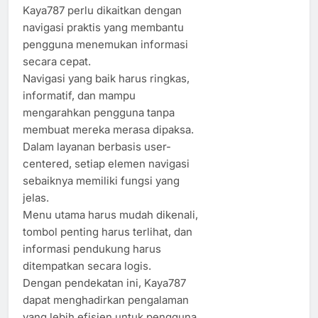
Kaya787 perlu dikaitkan dengan
navigasi praktis yang membantu
pengguna menemukan informasi
secara cepat.
Navigasi yang baik harus ringkas,
informatif, dan mampu
mengarahkan pengguna tanpa
membuat mereka merasa dipaksa.
Dalam layanan berbasis user-
centered, setiap elemen navigasi
sebaiknya memiliki fungsi yang
jelas.
Menu utama harus mudah dikenali,
tombol penting harus terlihat, dan
informasi pendukung harus
ditempatkan secara logis.
Dengan pendekatan ini, Kaya787
dapat menghadirkan pengalaman
yang lebih efisien untuk pengguna