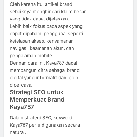
Oleh karena itu, artikel brand
sebaiknya menghindari klaim besar
yang tidak dapat dijelaskan.
Lebih baik fokus pada aspek yang
dapat dipahami pengguna, seperti
kejelasan akses, kenyamanan
navigasi, keamanan akun, dan
pengalaman mobile.
Dengan cara ini, Kaya787 dapat
membangun citra sebagai brand
digital yang informatif dan lebih
dipercaya.
Strategi SEO untuk
Memperkuat Brand
Kaya787
Dalam strategi SEO, keyword
Kaya787 perlu digunakan secara
natural.