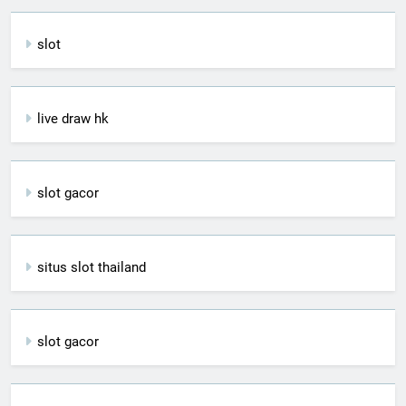
slot
live draw hk
slot gacor
situs slot thailand
slot gacor