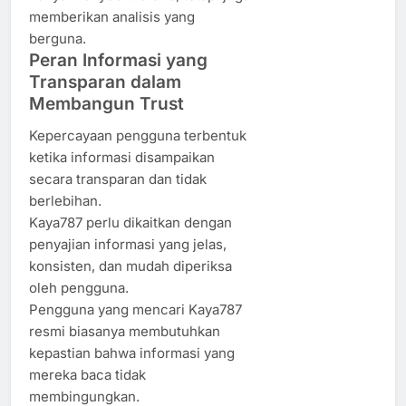
memberikan analisis yang
berguna.
Peran Informasi yang
Transparan dalam
Membangun Trust
Kepercayaan pengguna terbentuk
ketika informasi disampaikan
secara transparan dan tidak
berlebihan.
Kaya787 perlu dikaitkan dengan
penyajian informasi yang jelas,
konsisten, dan mudah diperiksa
oleh pengguna.
Pengguna yang mencari Kaya787
resmi biasanya membutuhkan
kepastian bahwa informasi yang
mereka baca tidak
membingungkan.