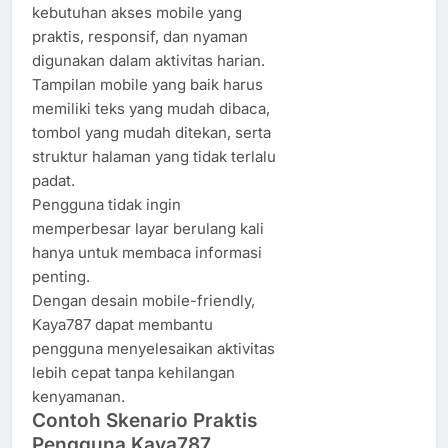
kebutuhan akses mobile yang
praktis, responsif, dan nyaman
digunakan dalam aktivitas harian.
Tampilan mobile yang baik harus
memiliki teks yang mudah dibaca,
tombol yang mudah ditekan, serta
struktur halaman yang tidak terlalu
padat.
Pengguna tidak ingin
memperbesar layar berulang kali
hanya untuk membaca informasi
penting.
Dengan desain mobile-friendly,
Kaya787 dapat membantu
pengguna menyelesaikan aktivitas
lebih cepat tanpa kehilangan
kenyamanan.
Contoh Skenario Praktis
Pengguna Kaya787