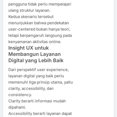
pengguna tidak perlu mempelajari
ulang struktur layanan.
Kedua skenario tersebut
menunjukkan bahwa pendekatan
user-centered bukan hanya teori,
tetapi berpengaruh langsung pada
kenyamanan aktivitas online.
Insight UX untuk
Membangun Layanan
Digital yang Lebih Baik
Dari perspektif user experience,
layanan digital yang baik perlu
memenuhi tiga prinsip utama, yaitu
clarity, accessibility, dan
consistency.
Clarity berarti informasi mudah
dipahami.
Accessibility berarti layanan dapat