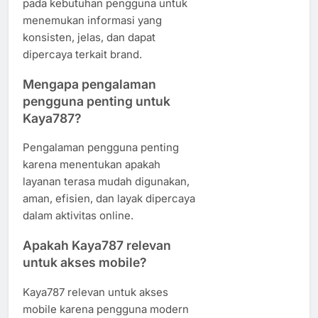
pada kebutuhan pengguna untuk
menemukan informasi yang
konsisten, jelas, dan dapat
dipercaya terkait brand.
Mengapa pengalaman
pengguna penting untuk
Kaya787?
Pengalaman pengguna penting
karena menentukan apakah
layanan terasa mudah digunakan,
aman, efisien, dan layak dipercaya
dalam aktivitas online.
Apakah Kaya787 relevan
untuk akses mobile?
Kaya787 relevan untuk akses
mobile karena pengguna modern