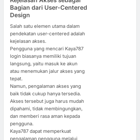
Kejelasan Akses sebagai
Bagian dari User-Centered
Design
Salah satu elemen utama dalam
pendekatan user-centered adalah
kejelasan akses.
Pengguna yang mencari Kaya787
login biasanya memiliki tujuan
langsung, yaitu masuk ke akun
atau menemukan jalur akses yang
tepat.
Namun, pengalaman akses yang
baik tidak cukup hanya tersedia.
Akses tersebut juga harus mudah
dipahami, tidak membingungkan,
dan memberi rasa aman kepada
pengguna.
Kaya787 dapat memperkuat
pengalaman pengguna melalui