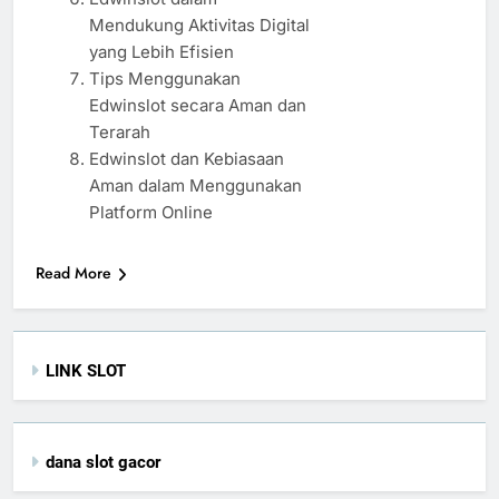
Mendukung Aktivitas Digital
yang Lebih Efisien
Tips Menggunakan
Edwinslot secara Aman dan
Terarah
Edwinslot dan Kebiasaan
Aman dalam Menggunakan
Platform Online
Read More
LINK SLOT
dana slot gacor