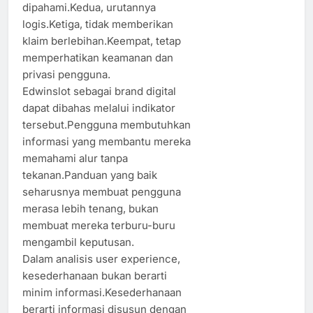
dipahami.Kedua, urutannya
logis.Ketiga, tidak memberikan
klaim berlebihan.Keempat, tetap
memperhatikan keamanan dan
privasi pengguna.
Edwinslot sebagai brand digital
dapat dibahas melalui indikator
tersebut.Pengguna membutuhkan
informasi yang membantu mereka
memahami alur tanpa
tekanan.Panduan yang baik
seharusnya membuat pengguna
merasa lebih tenang, bukan
membuat mereka terburu-buru
mengambil keputusan.
Dalam analisis user experience,
kesederhanaan bukan berarti
minim informasi.Kesederhanaan
berarti informasi disusun dengan