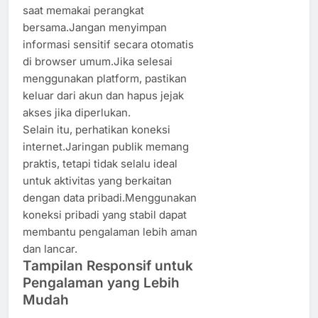
saat memakai perangkat
bersama.Jangan menyimpan
informasi sensitif secara otomatis
di browser umum.Jika selesai
menggunakan platform, pastikan
keluar dari akun dan hapus jejak
akses jika diperlukan.
Selain itu, perhatikan koneksi
internet.Jaringan publik memang
praktis, tetapi tidak selalu ideal
untuk aktivitas yang berkaitan
dengan data pribadi.Menggunakan
koneksi pribadi yang stabil dapat
membantu pengalaman lebih aman
dan lancar.
Tampilan Responsif untuk
Pengalaman yang Lebih
Mudah