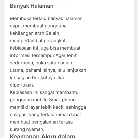
Banyak Halaman
Membuka terlalu banyak halaman
dapat membuat pengguna
kehilangan arah.Selain
memperlambat perangkat,
kebiasaan ini juga bisa membuat
informasi tercampur.Agar lebih
sederhana, buka satu bagian
utama, pahami isinya, lalu lanjutkan
ke bagian berikutnya jika
diperlukan.
Kebiasaan ini sangat membantu
pengguna mobile.Smartphone
memiliki layar lebih kecil, sehingga
navigasi yang terlalu ramai dapat
membuat pengalaman terasa
kurang nyaman.
Keamanan Akun dalam