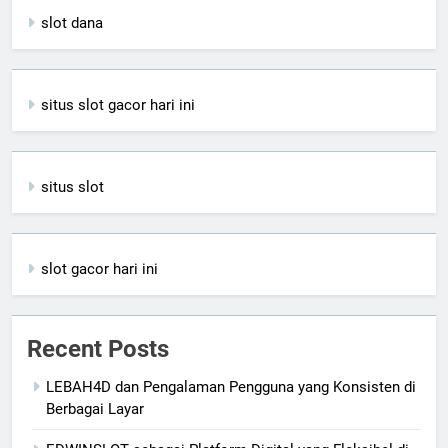
slot dana
situs slot gacor hari ini
situs slot
slot gacor hari ini
Recent Posts
LEBAH4D dan Pengalaman Pengguna yang Konsisten di
Berbagai Layar