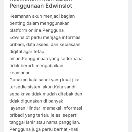
Penggunaan Edwinslot
Keamanan akun menjadi bagian
penting dalam menggunakan
platform online.Pengguna
Edwinslot perlu menjaga informasi
pribadi, data akses, dan kebiasaan
digital agar tetap
aman.Penggunaan yang sederhana
tidak berarti mengabaikan
keamanan.
Gunakan kata sandi yang kuat jika
tersedia sistem akun.Kata sandi
sebaiknya tidak mudah ditebak dan
tidak digunakan di banyak
layanan.Hindari memakai informasi
pribadi yang terlalu jelas, seperti
tanggal lahir atau nama panggilan.
Pengguna juga perlu berhati-hati