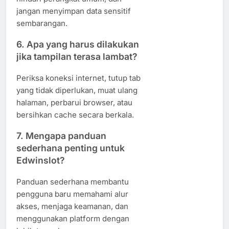
jangan menyimpan data sensitif
sembarangan.
6. Apa yang harus dilakukan
jika tampilan terasa lambat?
Periksa koneksi internet, tutup tab
yang tidak diperlukan, muat ulang
halaman, perbarui browser, atau
bersihkan cache secara berkala.
7. Mengapa panduan
sederhana penting untuk
Edwinslot?
Panduan sederhana membantu
pengguna baru memahami alur
akses, menjaga keamanan, dan
menggunakan platform dengan