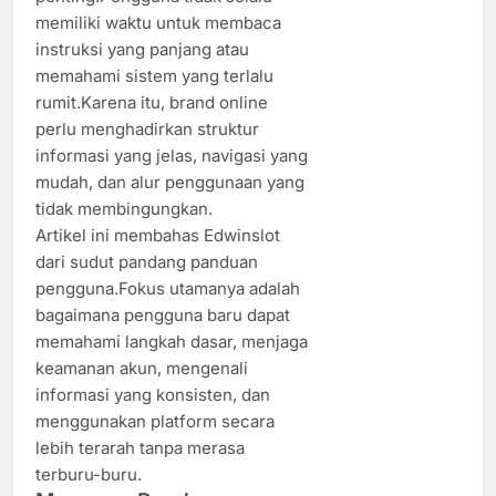
memiliki waktu untuk membaca
instruksi yang panjang atau
memahami sistem yang terlalu
rumit.Karena itu, brand online
perlu menghadirkan struktur
informasi yang jelas, navigasi yang
mudah, dan alur penggunaan yang
tidak membingungkan.
Artikel ini membahas Edwinslot
dari sudut pandang panduan
pengguna.Fokus utamanya adalah
bagaimana pengguna baru dapat
memahami langkah dasar, menjaga
keamanan akun, mengenali
informasi yang konsisten, dan
menggunakan platform secara
lebih terarah tanpa merasa
terburu-buru.