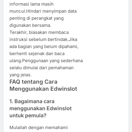
informasi lama masih
muncul.Hindari menyimpan data
penting di perangkat yang
digunakan bersama.
Terakhir, biasakan membaca
instruksi sebelum bertindak.Jika
ada bagian yang belum dipahami,
berhenti sejenak dan baca
ulang.Penggunaan yang sederhana
selalu dimulai dari pemahaman
yang jelas.
FAQ tentang Cara
Menggunakan Edwinslot
1. Bagaimana cara
menggunakan Edwinslot
untuk pemula?
Mulailah dengan memahami