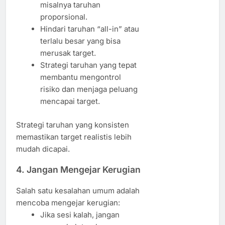
misalnya taruhan
proporsional.
Hindari taruhan “all-in” atau
terlalu besar yang bisa
merusak target.
Strategi taruhan yang tepat
membantu mengontrol
risiko dan menjaga peluang
mencapai target.
Strategi taruhan yang konsisten
memastikan target realistis lebih
mudah dicapai.
4. Jangan Mengejar Kerugian
Salah satu kesalahan umum adalah
mencoba mengejar kerugian:
Jika sesi kalah, jangan