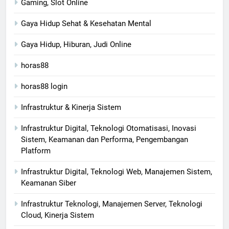
Gaming, Slot Online
Gaya Hidup Sehat & Kesehatan Mental
Gaya Hidup, Hiburan, Judi Online
horas88
horas88 login
Infrastruktur & Kinerja Sistem
Infrastruktur Digital, Teknologi Otomatisasi, Inovasi
Sistem, Keamanan dan Performa, Pengembangan
Platform
Infrastruktur Digital, Teknologi Web, Manajemen Sistem,
Keamanan Siber
Infrastruktur Teknologi, Manajemen Server, Teknologi
Cloud, Kinerja Sistem