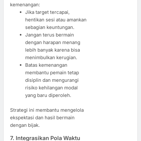
kemenangan:
Jika target tercapai,
hentikan sesi atau amankan
sebagian keuntungan.
Jangan terus bermain
dengan harapan menang
lebih banyak karena bisa
menimbulkan kerugian.
Batas kemenangan
membantu pemain tetap
disiplin dan mengurangi
risiko kehilangan modal
yang baru diperoleh.
Strategi ini membantu mengelola
ekspektasi dan hasil bermain
dengan bijak.
7. Integrasikan Pola Waktu