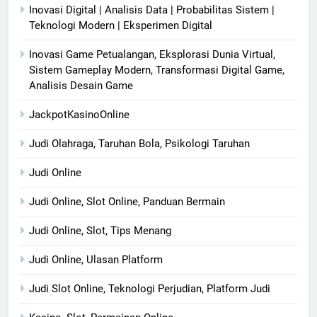
Inovasi Digital | Analisis Data | Probabilitas Sistem |
Teknologi Modern | Eksperimen Digital
Inovasi Game Petualangan, Eksplorasi Dunia Virtual,
Sistem Gameplay Modern, Transformasi Digital Game,
Analisis Desain Game
JackpotKasinoOnline
Judi Olahraga, Taruhan Bola, Psikologi Taruhan
Judi Online
Judi Online, Slot Online, Panduan Bermain
Judi Online, Slot, Tips Menang
Judi Online, Ulasan Platform
Judi Slot Online, Teknologi Perjudian, Platform Judi