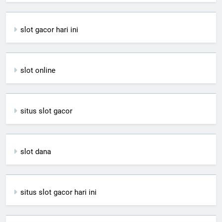
slot gacor hari ini
slot online
situs slot gacor
slot dana
situs slot gacor hari ini