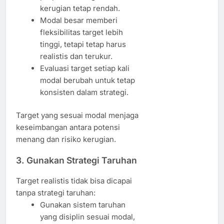
kerugian tetap rendah.
Modal besar memberi
fleksibilitas target lebih
tinggi, tetapi tetap harus
realistis dan terukur.
Evaluasi target setiap kali
modal berubah untuk tetap
konsisten dalam strategi.
Target yang sesuai modal menjaga
keseimbangan antara potensi
menang dan risiko kerugian.
3. Gunakan Strategi Taruhan
Target realistis tidak bisa dicapai
tanpa strategi taruhan:
Gunakan sistem taruhan
yang disiplin sesuai modal,