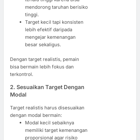
mendorong taruhan berisiko
tinggi.
Target kecil tapi konsisten
lebih efektif daripada
mengejar kemenangan
besar sekaligus.
Dengan target realistis, pemain
bisa bermain lebih fokus dan
terkontrol.
2. Sesuaikan Target Dengan
Modal
Target realistis harus disesuaikan
dengan modal bermain:
Modal kecil sebaiknya
memiliki target kemenangan
proporsional agar risiko