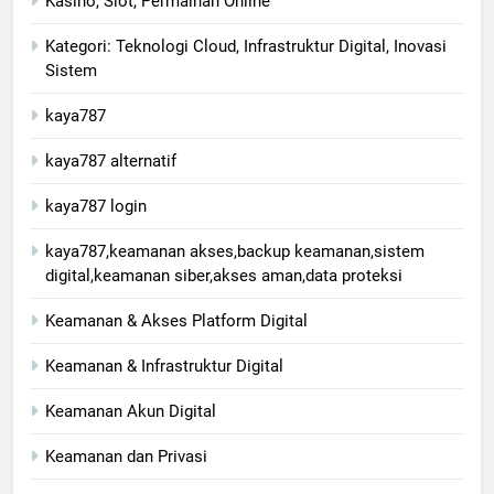
Kasino, Slot, Permainan Online
Kategori: Teknologi Cloud, Infrastruktur Digital, Inovasi
Sistem
kaya787
kaya787 alternatif
kaya787 login
kaya787,keamanan akses,backup keamanan,sistem
digital,keamanan siber,akses aman,data proteksi
Keamanan & Akses Platform Digital
Keamanan & Infrastruktur Digital
Keamanan Akun Digital
Keamanan dan Privasi