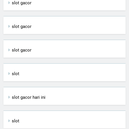
slot gacor
slot gacor
slot gacor
slot
slot gacor hari ini
slot