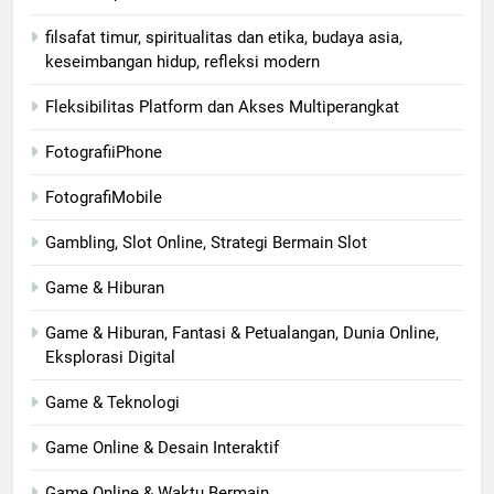
filsafat timur, spiritualitas dan etika, budaya asia,
keseimbangan hidup, refleksi modern
Fleksibilitas Platform dan Akses Multiperangkat
FotografiiPhone
FotografiMobile
Gambling, Slot Online, Strategi Bermain Slot
Game & Hiburan
Game & Hiburan, Fantasi & Petualangan, Dunia Online,
Eksplorasi Digital
Game & Teknologi
Game Online & Desain Interaktif
Game Online & Waktu Bermain