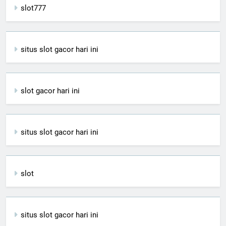
slot777
situs slot gacor hari ini
slot gacor hari ini
situs slot gacor hari ini
slot
situs slot gacor hari ini