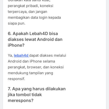
perangkat pribadi, koneksi
terpercaya, dan jangan
membagikan data login kepada
siapa pun.
6. Apakah Lebah4D bisa
diakses lewat Android dan
iPhone?
Ya,
lebah4d
dapat diakses melalui
Android dan iPhone selama
perangkat, browser, dan koneksi
mendukung tampilan yang
responsif.
7. Apa yang harus dilakukan
jika tombol tidak
merespons?