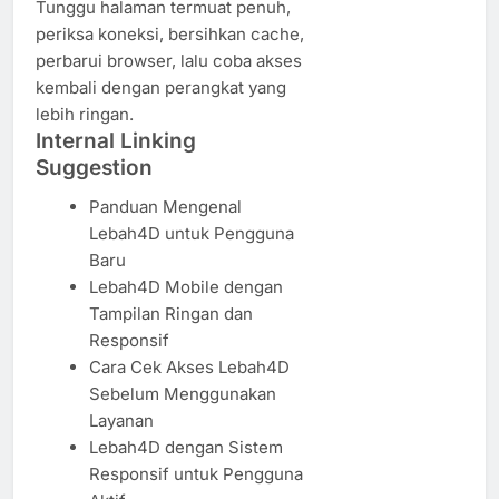
Tunggu halaman termuat penuh,
periksa koneksi, bersihkan cache,
perbarui browser, lalu coba akses
kembali dengan perangkat yang
lebih ringan.
Internal Linking
Suggestion
Panduan Mengenal
Lebah4D untuk Pengguna
Baru
Lebah4D Mobile dengan
Tampilan Ringan dan
Responsif
Cara Cek Akses Lebah4D
Sebelum Menggunakan
Layanan
Lebah4D dengan Sistem
Responsif untuk Pengguna