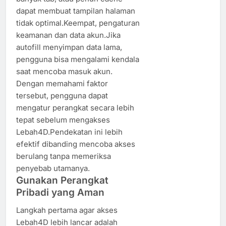
dapat membuat tampilan halaman
tidak optimal.Keempat, pengaturan
keamanan dan data akun.Jika
autofill menyimpan data lama,
pengguna bisa mengalami kendala
saat mencoba masuk akun.
Dengan memahami faktor
tersebut, pengguna dapat
mengatur perangkat secara lebih
tepat sebelum mengakses
Lebah4D.Pendekatan ini lebih
efektif dibanding mencoba akses
berulang tanpa memeriksa
penyebab utamanya.
Gunakan Perangkat
Pribadi yang Aman
Langkah pertama agar akses
Lebah4D lebih lancar adalah