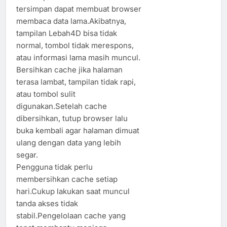
tersimpan dapat membuat browser
membaca data lama.Akibatnya,
tampilan Lebah4D bisa tidak
normal, tombol tidak merespons,
atau informasi lama masih muncul.
Bersihkan cache jika halaman
terasa lambat, tampilan tidak rapi,
atau tombol sulit
digunakan.Setelah cache
dibersihkan, tutup browser lalu
buka kembali agar halaman dimuat
ulang dengan data yang lebih
segar.
Pengguna tidak perlu
membersihkan cache setiap
hari.Cukup lakukan saat muncul
tanda akses tidak
stabil.Pengelolaan cache yang