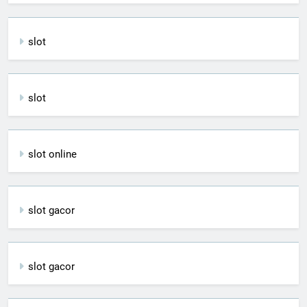
slot
slot
slot online
slot gacor
slot gacor