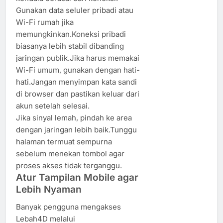
Gunakan data seluler pribadi atau
Wi-Fi rumah jika
memungkinkan.Koneksi pribadi
biasanya lebih stabil dibanding
jaringan publik.Jika harus memakai
Wi-Fi umum, gunakan dengan hati-
hati.Jangan menyimpan kata sandi
di browser dan pastikan keluar dari
akun setelah selesai.
Jika sinyal lemah, pindah ke area
dengan jaringan lebih baik.Tunggu
halaman termuat sempurna
sebelum menekan tombol agar
proses akses tidak terganggu.
Atur Tampilan Mobile agar
Lebih Nyaman
Banyak pengguna mengakses
Lebah4D melalui