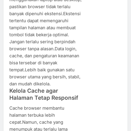
pastikan browser tidak terlalu
banyak dipenuhi ekstensi.Ekstensi
tertentu dapat memengaruhi
tampilan halaman atau membuat
tombol tidak bekerja optimal.
Jangan terlalu sering berpindah
browser tanpa alasan.Data login,
cache, dan pengaturan keamanan
bisa tersebar di banyak
tempat.Lebih baik gunakan satu
browser utama yang bersih, stabil,
dan mudah dikelola.
Kelola Cache agar
Halaman Tetap Responsif
Cache browser membantu
halaman terbuka lebih
cepat.Namun, cache yang
menumpuk atau terlalu lama