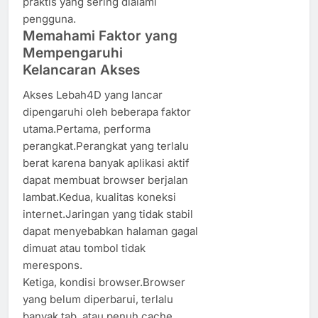
praktis yang sering dialami
pengguna.
Memahami Faktor yang
Mempengaruhi
Kelancaran Akses
Akses Lebah4D yang lancar
dipengaruhi oleh beberapa faktor
utama.Pertama, performa
perangkat.Perangkat yang terlalu
berat karena banyak aplikasi aktif
dapat membuat browser berjalan
lambat.Kedua, kualitas koneksi
internet.Jaringan yang tidak stabil
dapat menyebabkan halaman gagal
dimuat atau tombol tidak
merespons.
Ketiga, kondisi browser.Browser
yang belum diperbarui, terlalu
banyak tab, atau penuh cache