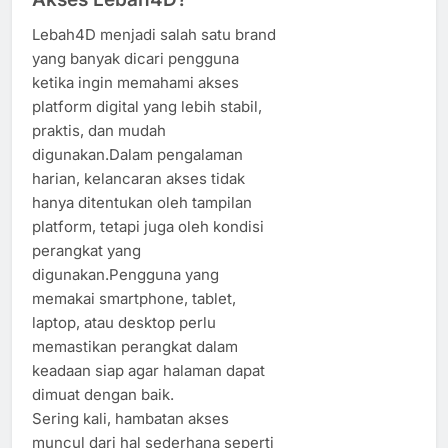
Lebah4D menjadi salah satu brand
yang banyak dicari pengguna
ketika ingin memahami akses
platform digital yang lebih stabil,
praktis, dan mudah
digunakan.Dalam pengalaman
harian, kelancaran akses tidak
hanya ditentukan oleh tampilan
platform, tetapi juga oleh kondisi
perangkat yang
digunakan.Pengguna yang
memakai smartphone, tablet,
laptop, atau desktop perlu
memastikan perangkat dalam
keadaan siap agar halaman dapat
dimuat dengan baik.
Sering kali, hambatan akses
muncul dari hal sederhana seperti