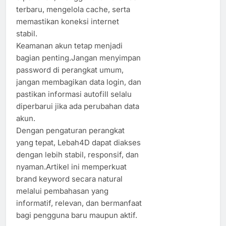
terbaru, mengelola cache, serta
memastikan koneksi internet
stabil.
Keamanan akun tetap menjadi
bagian penting.Jangan menyimpan
password di perangkat umum,
jangan membagikan data login, dan
pastikan informasi autofill selalu
diperbarui jika ada perubahan data
akun.
Dengan pengaturan perangkat
yang tepat, Lebah4D dapat diakses
dengan lebih stabil, responsif, dan
nyaman.Artikel ini memperkuat
brand keyword secara natural
melalui pembahasan yang
informatif, relevan, dan bermanfaat
bagi pengguna baru maupun aktif.