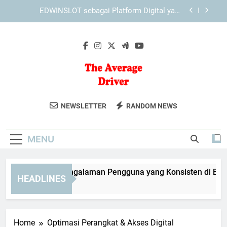
Skip
LEBAH4D sebagai Platform Digital yang Fleksibel
to
di Berbagai Perangkat
content
KAYA787 dan Pentingnya Pengalaman Akses yang
Stabil
LEBAH4D dan Pengalaman Pengguna yang
Konsisten di Berbagai Layar
EDWINSLOT sebagai Platform Digital yang
Fleksibel di Berbagai Perangkat
The Average
Baca Panduan Dan Tips Mengemudi Di
LEBAH4D sebagai Platform Digital yang Fleksibel
NEWSLETTER
RANDOM NEWS
di Berbagai Perangkat
Driver
The Average Driver. Untuk Pengemudi
KAYA787 dan Pentingnya Pengalaman Akses yang
Baru Hingga Berpengalaman.
Stabil
MENU
BAH4D dan Pengalaman Pengguna yang Konsisten di Berbaga
HEADLINES
Weeks Ago
Home
Optimasi Perangkat & Akses Digital