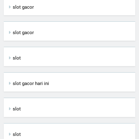
slot gacor
slot gacor
slot
slot gacor hari ini
slot
slot