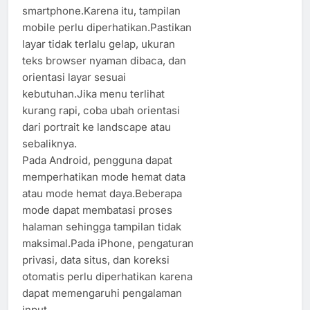
smartphone.Karena itu, tampilan
mobile perlu diperhatikan.Pastikan
layar tidak terlalu gelap, ukuran
teks browser nyaman dibaca, dan
orientasi layar sesuai
kebutuhan.Jika menu terlihat
kurang rapi, coba ubah orientasi
dari portrait ke landscape atau
sebaliknya.
Pada Android, pengguna dapat
memperhatikan mode hemat data
atau mode hemat daya.Beberapa
mode dapat membatasi proses
halaman sehingga tampilan tidak
maksimal.Pada iPhone, pengaturan
privasi, data situs, dan koreksi
otomatis perlu diperhatikan karena
dapat memengaruhi pengalaman
input.