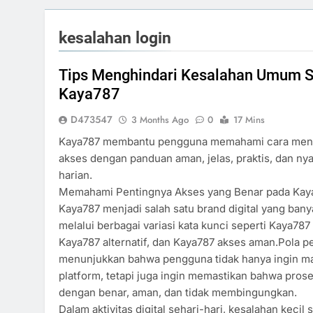
kesalahan login
Tips Menghindari Kesalahan Umum 
Kaya787
D473547
3 Months Ago
0
17 Mins
Kaya787 membantu pengguna memahami cara meng
akses dengan panduan aman, jelas, praktis, dan nya
harian.
Memahami Pentingnya Akses yang Benar pada Kay
Kaya787 menjadi salah satu brand digital yang ban
melalui berbagai variasi kata kunci seperti Kaya787
Kaya787 alternatif, dan Kaya787 akses aman.Pola p
menunjukkan bahwa pengguna tidak hanya ingin m
platform, tetapi juga ingin memastikan bahwa pros
dengan benar, aman, dan tidak membingungkan.
Dalam aktivitas digital sehari-hari, kesalahan keci