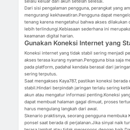
selalu keluar dari akun setelah selesai.
Dari sisi pengalaman pengguna, perangkat yang 
mengurangi kekhawatiran.Pengguna dapat mengelo
tenang karena mengetahui bahwa akses dilakukan d
lebih terlindungi.Kebiasaan sederhana ini merupaka
keamanan digital harian.
Gunakan Koneksi Internet yang St
Koneksi internet yang tidak stabil sering menjadi
akses terasa kurang nyaman.Pengguna bisa saja m
pada platform, padahal kendala berasal dari jaring
sering terputus.
Saat mengakses Kaya787, pastikan koneksi berada 
stabil.Hindari berpindah jaringan terlalu sering ke
akun atau mengatur informasi penting.Koneksi yang
dapat membuat halaman gagal dimuat, proses tertu
harus mengulang langkah dari awal.
Skenario praktisnya, seorang pengguna membuka K
ponsel saat berada di perjalanan.Jika sinyal naik 
terasa lambat atau tidak merespons dengan baik.Da