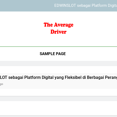
EDWINSLOT sebagai Platform Digital
LEBAH4D sebagai Platform Digital
KAYA787 dan Pent
 Average Driver
LEBAH4D dan Pengalaman Penggu
uan Dan Tips Mengemudi Di The Average Driver. Untuk Penge
EDWINSLOT sebagai Platform Digital
SAMPLE PAGE
LEBAH4D sebagai Platform Digital
KAYA787 dan Pent
atform Digital yang Fleksibel di Berbagai Perangkat
L
3 