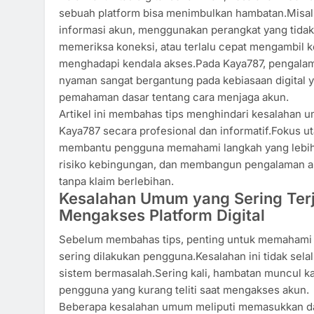
sebuah platform bisa menimbulkan hambatan.Misal
informasi akun, menggunakan perangkat yang tidak
memeriksa koneksi, atau terlalu cepat mengambil 
menghadapi kendala akses.Pada Kaya787, pengala
nyaman sangat bergantung pada kebiasaan digital y
pemahaman dasar tentang cara menjaga akun.
Artikel ini membahas tips menghindari kesalahan
Kaya787 secara profesional dan informatif.Fokus u
membantu pengguna memahami langkah yang lebi
risiko kebingungan, dan membangun pengalaman aks
tanpa klaim berlebihan.
Kesalahan Umum yang Sering Terj
Mengakses Platform Digital
Sebelum membahas tips, penting untuk memahami 
sering dilakukan pengguna.Kesalahan ini tidak selal
sistem bermasalah.Sering kali, hambatan muncul k
pengguna yang kurang teliti saat mengakses akun.
Beberapa kesalahan umum meliputi memasukkan da