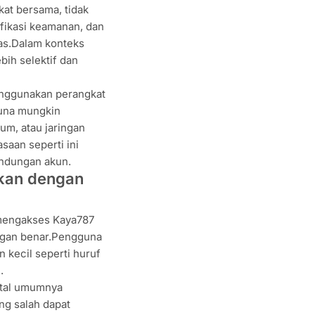
at bersama, tidak
fikasi keamanan, dan
las.Dalam konteks
bih selektif dan
menggunakan perangkat
una mungkin
m, atau jaringan
saan seperti ini
indungan akun.
kkan dengan
 mengakses Kaya787
ngan benar.Pengguna
 kecil seperti huruf
.
gital umumnya
ng salah dapat