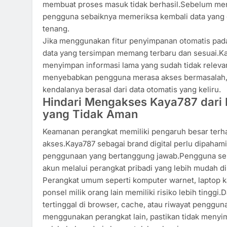
membuat proses masuk tidak berhasil.Sebelum men
pengguna sebaiknya memeriksa kembali data yang
tenang.
Jika menggunakan fitur penyimpanan otomatis pada
data yang tersimpan memang terbaru dan sesuai.K
menyimpan informasi lama yang sudah tidak relevan.
menyebabkan pengguna merasa akses bermasalah,
kendalanya berasal dari data otomatis yang keliru.
Hindari Mengakses Kaya787 dari
yang Tidak Aman
Keamanan perangkat memiliki pengaruh besar ter
akses.Kaya787 sebagai brand digital perlu dipaham
penggunaan yang bertanggung jawab.Pengguna s
akun melalui perangkat pribadi yang lebih mudah di
Perangkat umum seperti komputer warnet, laptop k
ponsel milik orang lain memiliki risiko lebih tinggi.
tertinggal di browser, cache, atau riwayat penggun
menggunakan perangkat lain, pastikan tidak menyi