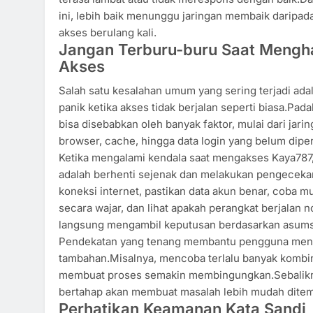
ini, lebih baik menunggu jaringan membaik daripa
akses berulang kali.
Jangan Terburu-buru Saat Mengh
Akses
Salah satu kesalahan umum yang sering terjadi ada
panik ketika akses tidak berjalan seperti biasa.Padah
bisa disebabkan oleh banyak faktor, mulai dari jarin
browser, cache, hingga data login yang belum diper
Ketika mengalami kendala saat mengakses Kaya787,
adalah berhenti sejenak dan melakukan pengecekan
koneksi internet, pastikan data akun benar, coba m
secara wajar, dan lihat apakah perangkat berjalan 
langsung mengambil keputusan berdasarkan asums
Pendekatan yang tenang membantu pengguna meng
tambahan.Misalnya, mencoba terlalu banyak kombina
membuat proses semakin membingungkan.Sebalikn
bertahap akan membuat masalah lebih mudah dite
Perhatikan Keamanan Kata Sandi