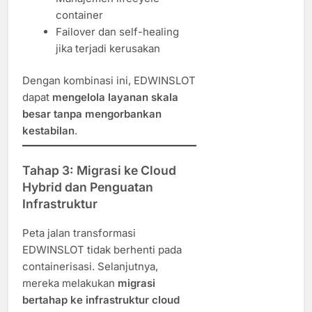
container
Failover dan self-healing
jika terjadi kerusakan
Dengan kombinasi ini, EDWINSLOT
dapat
mengelola layanan skala
besar tanpa mengorbankan
kestabilan
.
Tahap 3: Migrasi ke Cloud
Hybrid dan Penguatan
Infrastruktur
Peta jalan transformasi
EDWINSLOT tidak berhenti pada
containerisasi. Selanjutnya,
mereka melakukan
migrasi
bertahap ke infrastruktur cloud