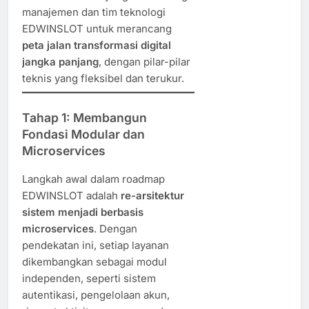
manajemen dan tim teknologi
EDWINSLOT untuk merancang
peta jalan transformasi digital
jangka panjang
, dengan pilar-pilar
teknis yang fleksibel dan terukur.
Tahap 1: Membangun
Fondasi Modular dan
Microservices
Langkah awal dalam roadmap
EDWINSLOT adalah
re-arsitektur
sistem menjadi berbasis
microservices
. Dengan
pendekatan ini, setiap layanan
dikembangkan sebagai modul
independen, seperti sistem
autentikasi, pengelolaan akun,