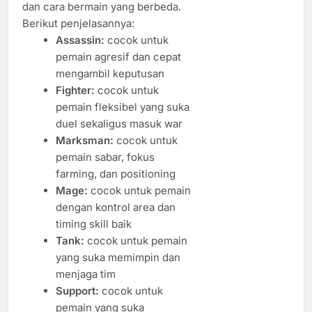
dan cara bermain yang berbeda.
Berikut penjelasannya:
Assassin:
cocok untuk
pemain agresif dan cepat
mengambil keputusan
Fighter:
cocok untuk
pemain fleksibel yang suka
duel sekaligus masuk war
Marksman:
cocok untuk
pemain sabar, fokus
farming, dan positioning
Mage:
cocok untuk pemain
dengan kontrol area dan
timing skill baik
Tank:
cocok untuk pemain
yang suka memimpin dan
menjaga tim
Support:
cocok untuk
pemain yang suka