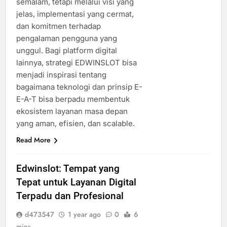
semalam, tetapi melalui visi yang
jelas, implementasi yang cermat,
dan komitmen terhadap
pengalaman pengguna yang
unggul. Bagi platform digital
lainnya, strategi EDWINSLOT bisa
menjadi inspirasi tentang
bagaimana teknologi dan prinsip E-
E-A-T bisa berpadu membentuk
ekosistem layanan masa depan
yang aman, efisien, dan scalable.
Read More
Edwinslot: Tempat yang
Tepat untuk Layanan Digital
Terpadu dan Profesional
d473547
1 year ago
0
6
mins