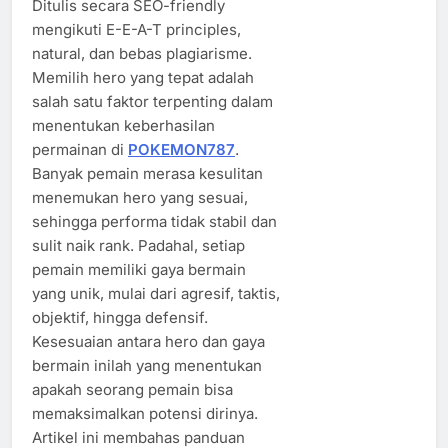
Ditulis secara SEO-friendly
mengikuti E-E-A-T principles,
natural, dan bebas plagiarisme.
Memilih hero yang tepat adalah
salah satu faktor terpenting dalam
menentukan keberhasilan
permainan di
POKEMON787
.
Banyak pemain merasa kesulitan
menemukan hero yang sesuai,
sehingga performa tidak stabil dan
sulit naik rank. Padahal, setiap
pemain memiliki gaya bermain
yang unik, mulai dari agresif, taktis,
objektif, hingga defensif.
Kesesuaian antara hero dan gaya
bermain inilah yang menentukan
apakah seorang pemain bisa
memaksimalkan potensi dirinya.
Artikel ini membahas panduan