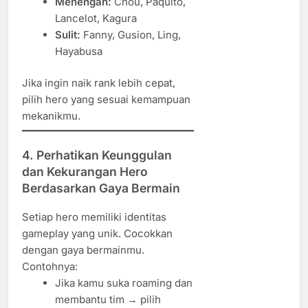
Menengah:
Chou, Paquito,
Lancelot, Kagura
Sulit:
Fanny, Gusion, Ling,
Hayabusa
Jika ingin naik rank lebih cepat,
pilih hero yang sesuai kemampuan
mekanikmu.
4. Perhatikan Keunggulan
dan Kekurangan Hero
Berdasarkan Gaya Bermain
Setiap hero memiliki identitas
gameplay yang unik. Cocokkan
dengan gaya bermainmu.
Contohnya:
Jika kamu suka roaming dan
membantu tim → pilih