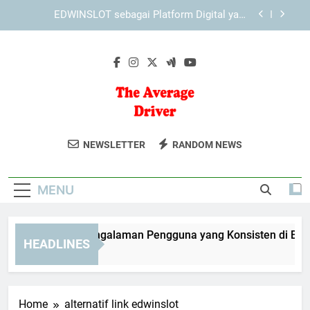
Skip
LEBAH4D sebagai Platform Digital yang Fleksibel
to
di Berbagai Perangkat
content
KAYA787 dan Pentingnya Pengalaman Akses yang
Stabil
LEBAH4D dan Pengalaman Pengguna yang
Konsisten di Berbagai Layar
EDWINSLOT sebagai Platform Digital yang
Fleksibel di Berbagai Perangkat
The Average
Baca Panduan Dan Tips Mengemudi Di
LEBAH4D sebagai Platform Digital yang Fleksibel
NEWSLETTER
RANDOM NEWS
di Berbagai Perangkat
Driver
The Average Driver. Untuk Pengemudi
KAYA787 dan Pentingnya Pengalaman Akses yang
Baru Hingga Berpengalaman.
Stabil
MENU
BAH4D dan Pengalaman Pengguna yang Konsisten di Berbaga
HEADLINES
Weeks Ago
Home
alternatif link edwinslot