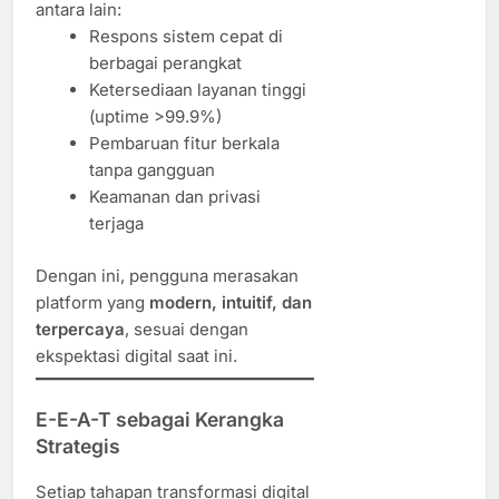
antara lain:
Respons sistem cepat di
berbagai perangkat
Ketersediaan layanan tinggi
(uptime >99.9%)
Pembaruan fitur berkala
tanpa gangguan
Keamanan dan privasi
terjaga
Dengan ini, pengguna merasakan
platform yang
modern, intuitif, dan
terpercaya
, sesuai dengan
ekspektasi digital saat ini.
E-E-A-T sebagai Kerangka
Strategis
Setiap tahapan transformasi digital