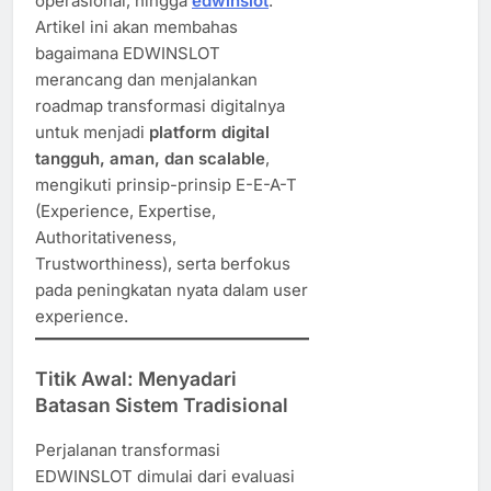
operasional, hingga
edwinslot
.
Artikel ini akan membahas
bagaimana EDWINSLOT
merancang dan menjalankan
roadmap transformasi digitalnya
untuk menjadi
platform digital
tangguh, aman, dan scalable
,
mengikuti prinsip-prinsip E-E-A-T
(Experience, Expertise,
Authoritativeness,
Trustworthiness), serta berfokus
pada peningkatan nyata dalam user
experience.
Titik Awal: Menyadari
Batasan Sistem Tradisional
Perjalanan transformasi
EDWINSLOT dimulai dari evaluasi