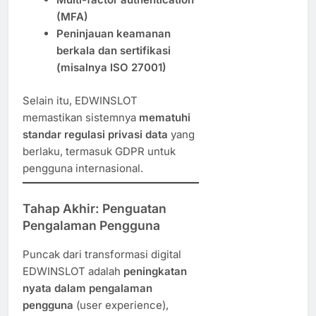
(MFA)
Peninjauan keamanan
berkala dan sertifikasi
(misalnya ISO 27001)
Selain itu, EDWINSLOT
memastikan sistemnya
mematuhi
standar regulasi privasi data
yang
berlaku, termasuk GDPR untuk
pengguna internasional.
Tahap Akhir: Penguatan
Pengalaman Pengguna
Puncak dari transformasi digital
EDWINSLOT adalah
peningkatan
nyata dalam pengalaman
pengguna
(user experience),