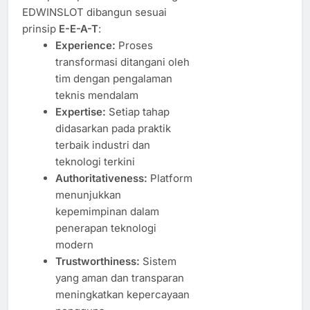
EDWINSLOT dibangun sesuai
prinsip
E-E-A-T
:
Experience:
Proses
transformasi ditangani oleh
tim dengan pengalaman
teknis mendalam
Expertise:
Setiap tahap
didasarkan pada praktik
terbaik industri dan
teknologi terkini
Authoritativeness:
Platform
menunjukkan
kepemimpinan dalam
penerapan teknologi
modern
Trustworthiness:
Sistem
yang aman dan transparan
meningkatkan kepercayaan