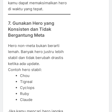
kamu dapat memaksimalkan hero
di waktu yang tepat.
7. Gunakan Hero yang
Konsisten dan Tidak
Bergantung Meta
Hero non-meta bukan berarti
lemah. Banyak hero justru lebih
stabil dan tidak berubah drastis
ketika ada update.
Contoh hero stabil:
Chou
Tigreal
Cyclops
Ruby
Claude
Jika kamu mencari hero jangka