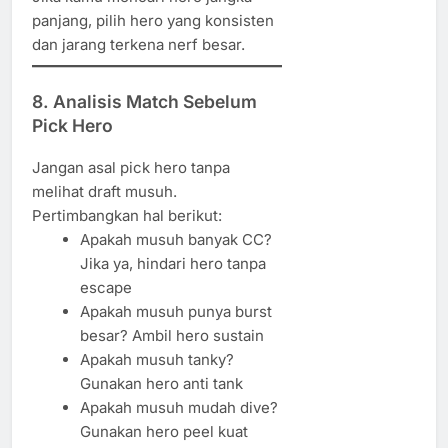
panjang, pilih hero yang konsisten
dan jarang terkena nerf besar.
8. Analisis Match Sebelum
Pick Hero
Jangan asal pick hero tanpa
melihat draft musuh.
Pertimbangkan hal berikut:
Apakah musuh banyak CC?
Jika ya, hindari hero tanpa
escape
Apakah musuh punya burst
besar? Ambil hero sustain
Apakah musuh tanky?
Gunakan hero anti tank
Apakah musuh mudah dive?
Gunakan hero peel kuat