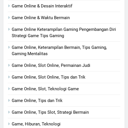
Game Online & Desain Interaktif
Game Online & Waktu Bermain
Game Online Keterampilan Gaming Pengembangan Diri
Strategi Game Tips Gaming
Game Online, Keterampilan Bermain, Tips Gaming,
Gaming Mentalitas
Game Online, Slot Online, Permainan Judi
Game Online, Slot Online, Tips dan Trik
Game Online, Slot, Teknologi Game
Game Online, Tips dan Trik
Game Online, Tips Slot, Strategi Bermain
Game, Hiburan, Teknologi