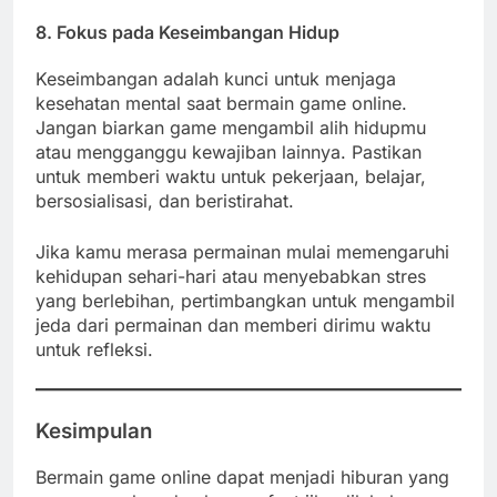
8. Fokus pada Keseimbangan Hidup
Keseimbangan adalah kunci untuk menjaga
kesehatan mental saat bermain game online.
Jangan biarkan game mengambil alih hidupmu
atau mengganggu kewajiban lainnya. Pastikan
untuk memberi waktu untuk pekerjaan, belajar,
bersosialisasi, dan beristirahat.
Jika kamu merasa permainan mulai memengaruhi
kehidupan sehari-hari atau menyebabkan stres
yang berlebihan, pertimbangkan untuk mengambil
jeda dari permainan dan memberi dirimu waktu
untuk refleksi.
Kesimpulan
Bermain game online dapat menjadi hiburan yang