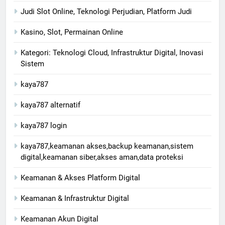
Judi Slot Online, Teknologi Perjudian, Platform Judi
Kasino, Slot, Permainan Online
Kategori: Teknologi Cloud, Infrastruktur Digital, Inovasi
Sistem
kaya787
kaya787 alternatif
kaya787 login
kaya787,keamanan akses,backup keamanan,sistem
digital,keamanan siber,akses aman,data proteksi
Keamanan & Akses Platform Digital
Keamanan & Infrastruktur Digital
Keamanan Akun Digital