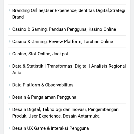
Branding Online,User Experience,Identitas Digital,Strategi
Brand
Casino & Gaming, Panduan Pengguna, Kasino Online
Casino & Gaming, Review Platform, Taruhan Online
Casino, Slot Online, Jackpot
Data & Statistik | Transformasi Digital | Analisis Regional
Asia
Data Platform & Observabilitas
Desain & Pengalaman Pengguna
Desain Digital, Teknologi dan Inovasi, Pengembangan
Produk, User Experience, Desain Antarmuka
Desain UX Game & Interaksi Pengguna