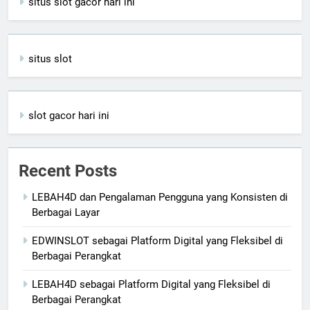
situs slot gacor hari ini
situs slot
slot gacor hari ini
Recent Posts
LEBAH4D dan Pengalaman Pengguna yang Konsisten di
Berbagai Layar
EDWINSLOT sebagai Platform Digital yang Fleksibel di
Berbagai Perangkat
LEBAH4D sebagai Platform Digital yang Fleksibel di
Berbagai Perangkat