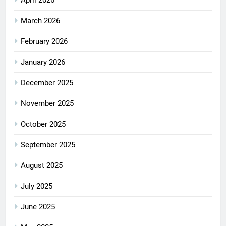
March 2026
February 2026
January 2026
December 2025
November 2025
October 2025
September 2025
August 2025
July 2025
June 2025