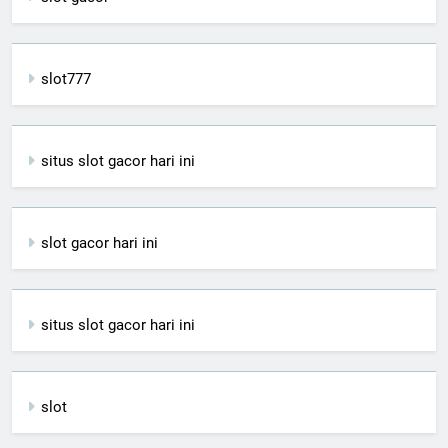
slot777
situs slot gacor hari ini
slot gacor hari ini
situs slot gacor hari ini
slot