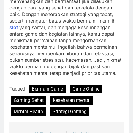
menyenangkan dan bermanfaat jika dilakukan
dengan cara yang sehat dan terkelola dengan
baik. Dengan menerapkan strategi yang tepat,
seperti mengatur batas waktu bermain, memilih
slot
yang santai, dan menjaga keseimbangan
antara game dan kegiatan lainnya, kamu dapat
menikmati permainan tanpa mengorbankan
kesehatan mentalmu. Ingatlah bahwa permainan
seharusnya memberikan hiburan dan relaksasi,
bukan sumber stres atau kecemasan. Jadi, nikmati
waktu bermainmu dengan bijak dan pastikan
kesehatan mental tetap menjadi prioritas utama.
Tagged:
Bermain Game
Game Online
Gaming Sehat
kesehatan mental
Mental Health
Strategi Gaming