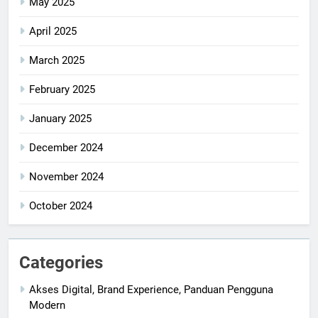
May 2025
April 2025
March 2025
February 2025
January 2025
December 2024
November 2024
October 2024
Categories
Akses Digital, Brand Experience, Panduan Pengguna
Modern