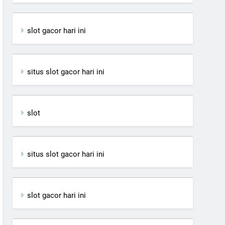
slot gacor hari ini
situs slot gacor hari ini
slot
situs slot gacor hari ini
slot gacor hari ini