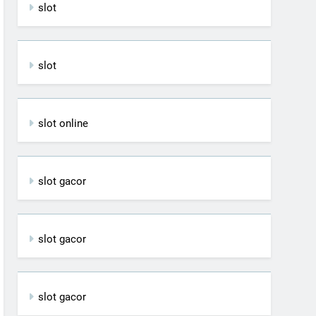
slot
slot
slot online
slot gacor
slot gacor
slot gacor