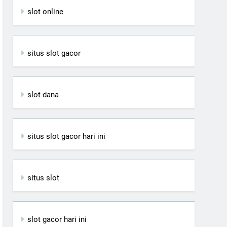
slot online
situs slot gacor
slot dana
situs slot gacor hari ini
situs slot
slot gacor hari ini