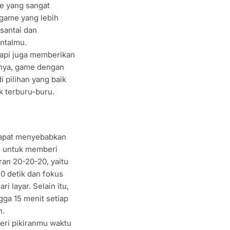
e yang sangat
h game yang lebih
 santai dan
ntalmu.
tapi juga memberikan
lnya, game dengan
i pilihan yang baik
 terburu-buru.
 dapat menyebabkan
ng untuk memberi
ran 20-20-20, yaitu
0 detik dan fokus
i layar. Selain itu,
ga 15 menit setiap
h.
eri pikiranmu waktu