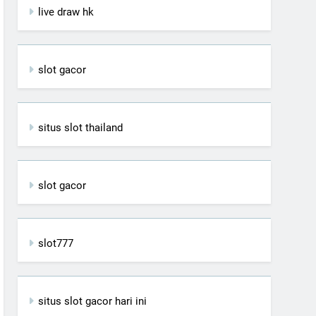
live draw hk
slot gacor
situs slot thailand
slot gacor
slot777
situs slot gacor hari ini