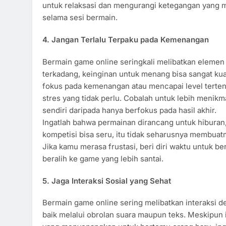
untuk relaksasi dan mengurangi ketegangan yang 
selama sesi bermain.
4. Jangan Terlalu Terpaku pada Kemenangan
Bermain game online seringkali melibatkan elemen 
terkadang, keinginan untuk menang bisa sangat kua
fokus pada kemenangan atau mencapai level terte
stres yang tidak perlu. Cobalah untuk lebih menikm
sendiri daripada hanya berfokus pada hasil akhir.
Ingatlah bahwa permainan dirancang untuk hiburan
kompetisi bisa seru, itu tidak seharusnya membuat
Jika kamu merasa frustasi, beri diri waktu untuk ber
beralih ke game yang lebih santai.
5. Jaga Interaksi Sosial yang Sehat
Bermain game online sering melibatkan interaksi d
baik melalui obrolan suara maupun teks. Meskipun i