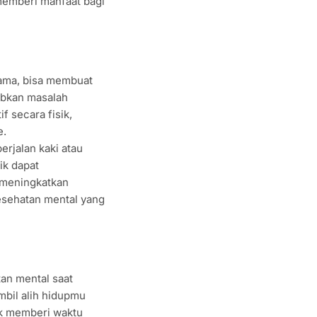
memberi manfaat bagi
lama, bisa membuat
abkan masalah
f secara fisik,
e.
erjalan kaki atau
ik dapat
 meningkatkan
kesehatan mental yang
an mental saat
bil alih hidupmu
uk memberi waktu