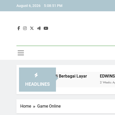
Skip
August 6, 2026
5:08:52 PM
to
content
The
Baca Pand
yang Konsisten di Berbagai Layar
EDWINSLOT sebagai P
2 Weeks Ago
HEADLINES
Home
Game Online