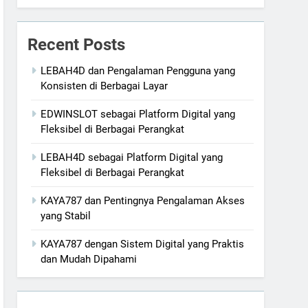
Recent Posts
LEBAH4D dan Pengalaman Pengguna yang
Konsisten di Berbagai Layar
EDWINSLOT sebagai Platform Digital yang
Fleksibel di Berbagai Perangkat
LEBAH4D sebagai Platform Digital yang
Fleksibel di Berbagai Perangkat
KAYA787 dan Pentingnya Pengalaman Akses
yang Stabil
KAYA787 dengan Sistem Digital yang Praktis
dan Mudah Dipahami