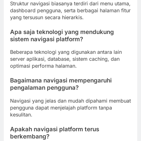
Struktur navigasi biasanya terdiri dari menu utama,
dashboard pengguna, serta berbagai halaman fitur
yang tersusun secara hierarkis.
Apa saja teknologi yang mendukung
sistem navigasi platform?
Beberapa teknologi yang digunakan antara lain
server aplikasi, database, sistem caching, dan
optimasi performa halaman.
Bagaimana navigasi mempengaruhi
pengalaman pengguna?
Navigasi yang jelas dan mudah dipahami membuat
pengguna dapat menjelajah platform tanpa
kesulitan.
Apakah navigasi platform terus
berkembang?