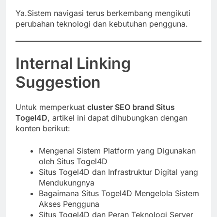
Ya.Sistem navigasi terus berkembang mengikuti
perubahan teknologi dan kebutuhan pengguna.
Internal Linking
Suggestion
Untuk memperkuat
cluster SEO brand Situs
Togel4D
, artikel ini dapat dihubungkan dengan
konten berikut:
Mengenal Sistem Platform yang Digunakan
oleh Situs Togel4D
Situs Togel4D dan Infrastruktur Digital yang
Mendukungnya
Bagaimana Situs Togel4D Mengelola Sistem
Akses Pengguna
Situs Togel4D dan Peran Teknologi Server