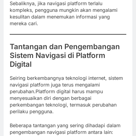
Sebaliknya, jika navigasi platform terlalu
kompleks, pengguna mungkin akan mengalami
kesulitan dalam menemukan informasi yang
mereka cari.
Tantangan dan Pengembangan
Sistem Navigasi di Platform
Digital
Seiring berkembangnya teknologi internet, sistem
navigasi platform juga terus mengalami
perubahan.Platform digital harus mampu
menyesuaikan diri dengan berbagai
perkembangan teknologi, termasuk perubahan
perilaku pengguna.
Beberapa tantangan yang sering dihadapi dalam
pengembangan navigasi platform antara lain: