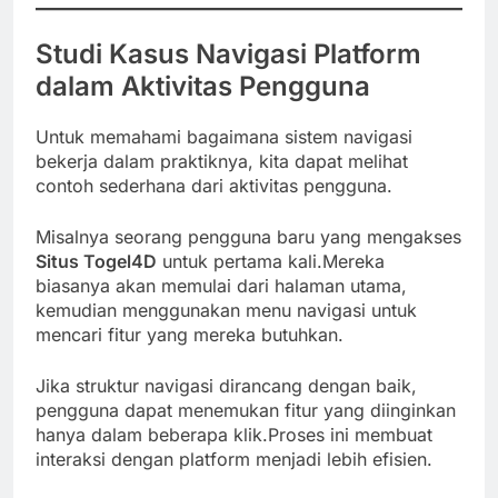
Studi Kasus Navigasi Platform
dalam Aktivitas Pengguna
Untuk memahami bagaimana sistem navigasi
bekerja dalam praktiknya, kita dapat melihat
contoh sederhana dari aktivitas pengguna.
Misalnya seorang pengguna baru yang mengakses
Situs Togel4D
untuk pertama kali.Mereka
biasanya akan memulai dari halaman utama,
kemudian menggunakan menu navigasi untuk
mencari fitur yang mereka butuhkan.
Jika struktur navigasi dirancang dengan baik,
pengguna dapat menemukan fitur yang diinginkan
hanya dalam beberapa klik.Proses ini membuat
interaksi dengan platform menjadi lebih efisien.