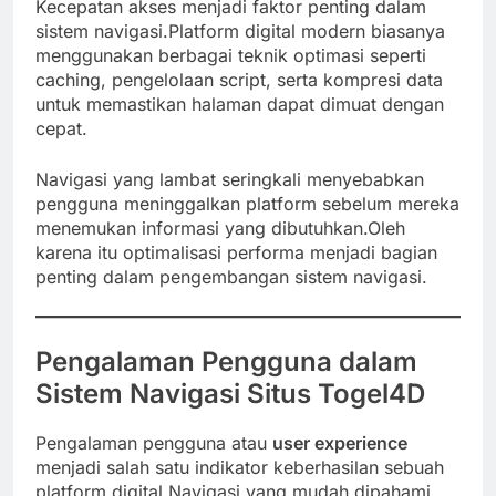
Kecepatan akses menjadi faktor penting dalam
sistem navigasi.Platform digital modern biasanya
menggunakan berbagai teknik optimasi seperti
caching, pengelolaan script, serta kompresi data
untuk memastikan halaman dapat dimuat dengan
cepat.
Navigasi yang lambat seringkali menyebabkan
pengguna meninggalkan platform sebelum mereka
menemukan informasi yang dibutuhkan.Oleh
karena itu optimalisasi performa menjadi bagian
penting dalam pengembangan sistem navigasi.
Pengalaman Pengguna dalam
Sistem Navigasi Situs Togel4D
Pengalaman pengguna atau
user experience
menjadi salah satu indikator keberhasilan sebuah
platform digital.Navigasi yang mudah dipahami