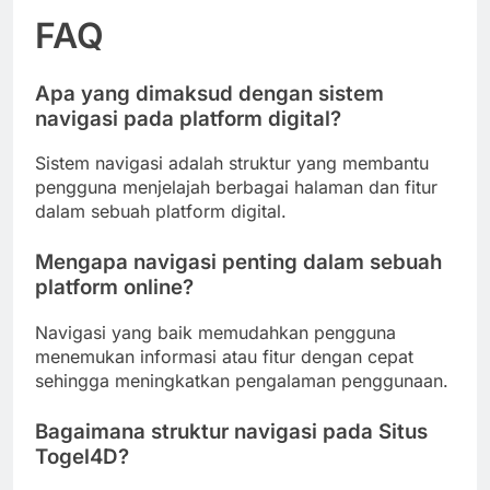
FAQ
Apa yang dimaksud dengan sistem
navigasi pada platform digital?
Sistem navigasi adalah struktur yang membantu
pengguna menjelajah berbagai halaman dan fitur
dalam sebuah platform digital.
Mengapa navigasi penting dalam sebuah
platform online?
Navigasi yang baik memudahkan pengguna
menemukan informasi atau fitur dengan cepat
sehingga meningkatkan pengalaman penggunaan.
Bagaimana struktur navigasi pada Situs
Togel4D?