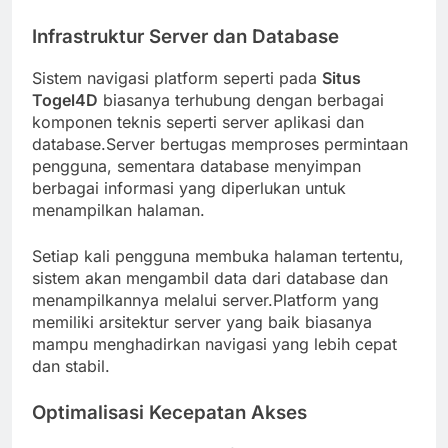
Infrastruktur Server dan Database
Sistem navigasi platform seperti pada
Situs
Togel4D
biasanya terhubung dengan berbagai
komponen teknis seperti server aplikasi dan
database.Server bertugas memproses permintaan
pengguna, sementara database menyimpan
berbagai informasi yang diperlukan untuk
menampilkan halaman.
Setiap kali pengguna membuka halaman tertentu,
sistem akan mengambil data dari database dan
menampilkannya melalui server.Platform yang
memiliki arsitektur server yang baik biasanya
mampu menghadirkan navigasi yang lebih cepat
dan stabil.
Optimalisasi Kecepatan Akses