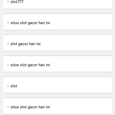
slot777
situs slot gacor hari ini
slot gacor hari ini
situs slot gacor hari ini
slot
situs slot gacor hari ini