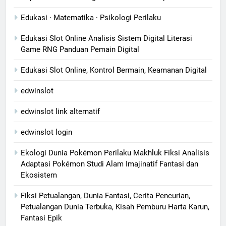
Edukasi · Matematika · Psikologi Perilaku
Edukasi Slot Online Analisis Sistem Digital Literasi
Game RNG Panduan Pemain Digital
Edukasi Slot Online, Kontrol Bermain, Keamanan Digital
edwinslot
edwinslot link alternatif
edwinslot login
Ekologi Dunia Pokémon Perilaku Makhluk Fiksi Analisis
Adaptasi Pokémon Studi Alam Imajinatif Fantasi dan
Ekosistem
Fiksi Petualangan, Dunia Fantasi, Cerita Pencurian,
Petualangan Dunia Terbuka, Kisah Pemburu Harta Karun,
Fantasi Epik