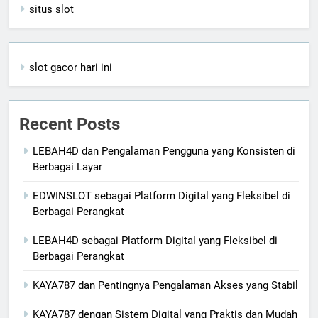
situs slot
slot gacor hari ini
Recent Posts
LEBAH4D dan Pengalaman Pengguna yang Konsisten di
Berbagai Layar
EDWINSLOT sebagai Platform Digital yang Fleksibel di
Berbagai Perangkat
LEBAH4D sebagai Platform Digital yang Fleksibel di
Berbagai Perangkat
KAYA787 dan Pentingnya Pengalaman Akses yang Stabil
KAYA787 dengan Sistem Digital yang Praktis dan Mudah