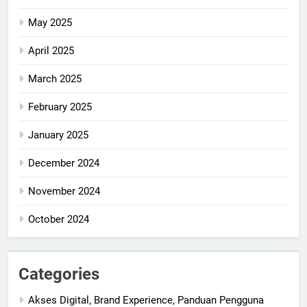
May 2025
April 2025
March 2025
February 2025
January 2025
December 2024
November 2024
October 2024
Categories
Akses Digital, Brand Experience, Panduan Pengguna