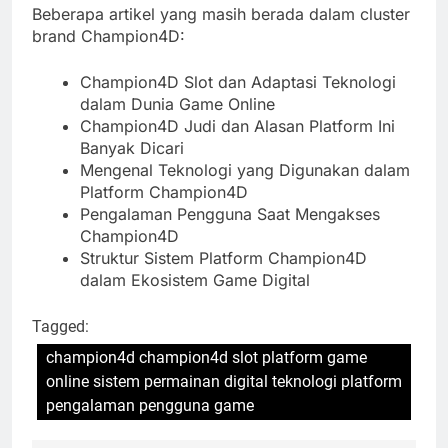
Beberapa artikel yang masih berada dalam cluster
brand Champion4D:
Champion4D Slot dan Adaptasi Teknologi
dalam Dunia Game Online
Champion4D Judi dan Alasan Platform Ini
Banyak Dicari
Mengenal Teknologi yang Digunakan dalam
Platform Champion4D
Pengalaman Pengguna Saat Mengakses
Champion4D
Struktur Sistem Platform Champion4D
dalam Ekosistem Game Digital
Tagged:
champion4d champion4d slot platform game
online sistem permainan digital teknologi platform
pengalaman pengguna game