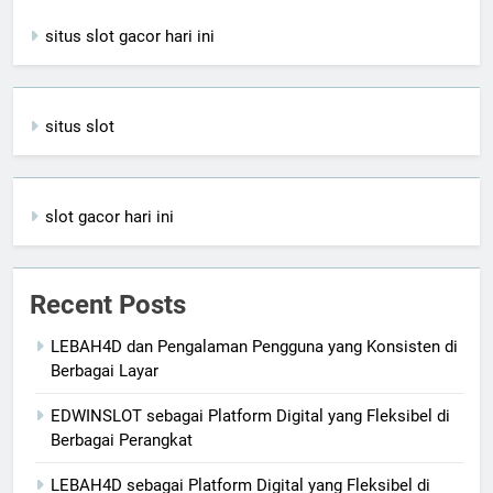
situs slot gacor hari ini
situs slot
slot gacor hari ini
Recent Posts
LEBAH4D dan Pengalaman Pengguna yang Konsisten di
Berbagai Layar
EDWINSLOT sebagai Platform Digital yang Fleksibel di
Berbagai Perangkat
LEBAH4D sebagai Platform Digital yang Fleksibel di