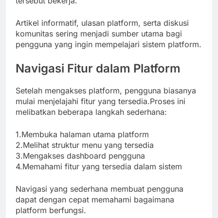
tersebut bekerja.
Artikel informatif, ulasan platform, serta diskusi
komunitas sering menjadi sumber utama bagi
pengguna yang ingin mempelajari sistem platform.
Navigasi Fitur dalam Platform
Setelah mengakses platform, pengguna biasanya
mulai menjelajahi fitur yang tersedia.Proses ini
melibatkan beberapa langkah sederhana:
1.Membuka halaman utama platform
2.Melihat struktur menu yang tersedia
3.Mengakses dashboard pengguna
4.Memahami fitur yang tersedia dalam sistem
Navigasi yang sederhana membuat pengguna
dapat dengan cepat memahami bagaimana
platform berfungsi.