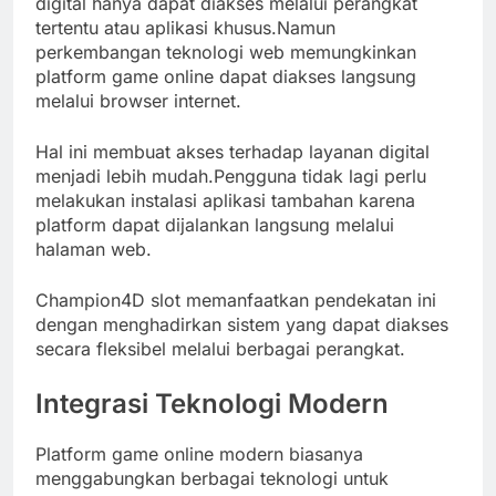
digital hanya dapat diakses melalui perangkat
tertentu atau aplikasi khusus.Namun
perkembangan teknologi web memungkinkan
platform game online dapat diakses langsung
melalui browser internet.
Hal ini membuat akses terhadap layanan digital
menjadi lebih mudah.Pengguna tidak lagi perlu
melakukan instalasi aplikasi tambahan karena
platform dapat dijalankan langsung melalui
halaman web.
Champion4D slot memanfaatkan pendekatan ini
dengan menghadirkan sistem yang dapat diakses
secara fleksibel melalui berbagai perangkat.
Integrasi Teknologi Modern
Platform game online modern biasanya
menggabungkan berbagai teknologi untuk