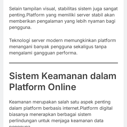
Selain tampilan visual, stabilitas sistem juga sangat
penting.Platform yang memiliki server stabil akan
memberikan pengalaman yang lebih nyaman bagi
pengguna.
Teknologi server modern memungkinkan platform
menangani banyak pengguna sekaligus tanpa
mengalami gangguan performa.
Sistem Keamanan dalam
Platform Online
Keamanan merupakan salah satu aspek penting
dalam platform berbasis internet.Platform digital
biasanya menerapkan berbagai sistem
perlindungan untuk menjaga keamanan data
pengguna.