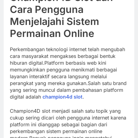
Cara Pengguna
Menjelajahi Sistem
Permainan Online
Perkembangan teknologi internet telah mengubah
cara masyarakat mengakses berbagai bentuk
hiburan digital.Platform berbasis web kini
memungkinkan pengguna menikmati berbagai
layanan interaktif secara langsung melalui
perangkat yang mereka gunakan.Salah satu brand
yang sering muncul dalam pembahasan platform
digital adalah
champion4d slot
.
Champion4D slot menjadi salah satu topik yang
cukup sering dicari oleh pengguna internet karena
platform ini dianggap sebagai bagian dari
perkembangan sistem permainan online