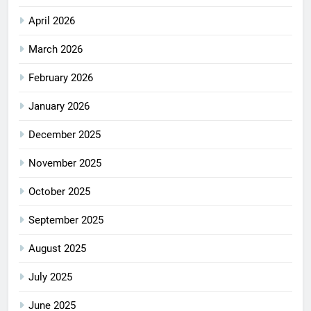
April 2026
March 2026
February 2026
January 2026
December 2025
November 2025
October 2025
September 2025
August 2025
July 2025
June 2025