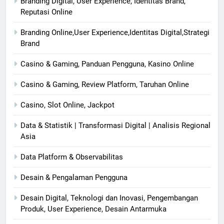
Branding Digital, User Experience, Identitas Brand,
Reputasi Online
Branding Online,User Experience,Identitas Digital,Strategi
Brand
Casino & Gaming, Panduan Pengguna, Kasino Online
Casino & Gaming, Review Platform, Taruhan Online
Casino, Slot Online, Jackpot
Data & Statistik | Transformasi Digital | Analisis Regional
Asia
Data Platform & Observabilitas
Desain & Pengalaman Pengguna
Desain Digital, Teknologi dan Inovasi, Pengembangan
Produk, User Experience, Desain Antarmuka