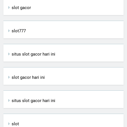
slot gacor
slot777
situs slot gacor hari ini
slot gacor hari ini
situs slot gacor hari ini
slot