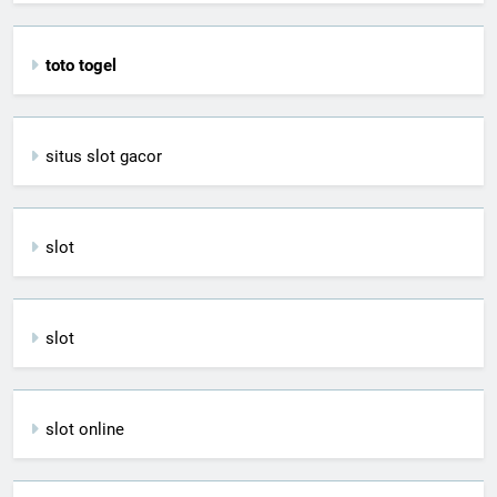
toto togel
situs slot gacor
slot
slot
slot online