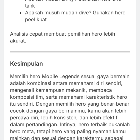
tank
Apakah musuh mudah dive? Gunakan hero
peel kuat
Analisis cepat membuat pemilihan hero lebih
akurat.
Kesimpulan
Memilih hero Mobile Legends sesuai gaya bermain
adalah kombinasi antara memahami diri sendiri,
mengenali kemampuan mekanik, membaca
komposisi tim, serta memahami karakteristik hero
itu sendiri. Dengan memilih hero yang benar-benar
cocok dengan gaya bermainmu, kamu akan lebih
percaya diri, lebih konsisten, dan lebih efektif
dalam pertandingan. Intinya, hero terbaik bukanlah
hero meta, tetapi hero yang paling nyaman kamu
mainkan dan sesuai dengan karaktermu sebagai