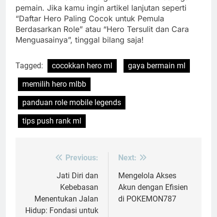
pemain. Jika kamu ingin artikel lanjutan seperti
“Daftar Hero Paling Cocok untuk Pemula
Berdasarkan Role” atau “Hero Tersulit dan Cara
Menguasainya”, tinggal bilang saja!
Tagged:
cocokkan hero ml
gaya bermain ml
memilih hero mlbb
panduan role mobile legends
tips push rank ml
Previous:
Next:
Post
navigation
Jati Diri dan
Mengelola Akses
Kebebasan
Akun dengan Efisien
Menentukan Jalan
di POKEMON787
Hidup: Fondasi untuk