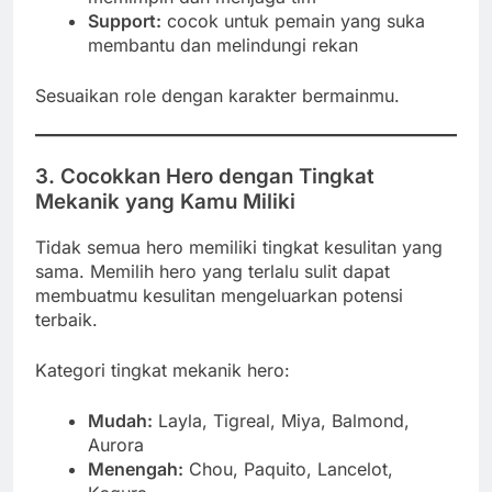
Support:
cocok untuk pemain yang suka
membantu dan melindungi rekan
Sesuaikan role dengan karakter bermainmu.
3. Cocokkan Hero dengan Tingkat
Mekanik yang Kamu Miliki
Tidak semua hero memiliki tingkat kesulitan yang
sama. Memilih hero yang terlalu sulit dapat
membuatmu kesulitan mengeluarkan potensi
terbaik.
Kategori tingkat mekanik hero:
Mudah:
Layla, Tigreal, Miya, Balmond,
Aurora
Menengah:
Chou, Paquito, Lancelot,