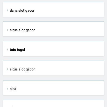
dana slot gacor
situs slot gacor
toto togel
situs slot gacor
slot