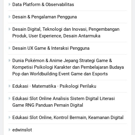
Data Platform & Observabilitas
Desain & Pengalaman Pengguna
Desain Digital, Teknologi dan Inovasi, Pengembangan
Produk, User Experience, Desain Antarmuka
Desain UX Game & Interaksi Pengguna
Dunia Pokémon & Anime Jepang Strategi Game &
Kompetisi Psikologi Karakter dan Pembelajaran Budaya
Pop dan Worldbuilding Event Game dan Esports
Edukasi · Matematika · Psikologi Perilaku
Edukasi Slot Online Analisis Sistem Digital Literasi
Game RNG Panduan Pemain Digital
Edukasi Slot Online, Kontrol Bermain, Keamanan Digital
edwinslot