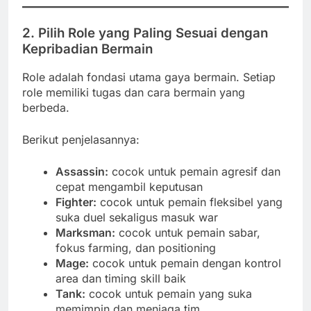
2. Pilih Role yang Paling Sesuai dengan
Kepribadian Bermain
Role adalah fondasi utama gaya bermain. Setiap
role memiliki tugas dan cara bermain yang
berbeda.
Berikut penjelasannya:
Assassin:
cocok untuk pemain agresif dan
cepat mengambil keputusan
Fighter:
cocok untuk pemain fleksibel yang
suka duel sekaligus masuk war
Marksman:
cocok untuk pemain sabar,
fokus farming, dan positioning
Mage:
cocok untuk pemain dengan kontrol
area dan timing skill baik
Tank:
cocok untuk pemain yang suka
memimpin dan menjaga tim