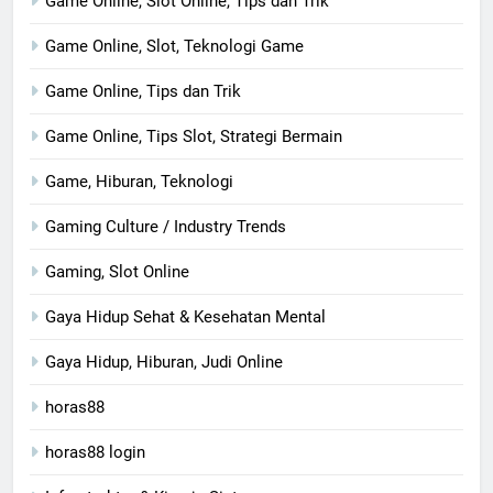
Game Online, Slot Online, Tips dan Trik
Game Online, Slot, Teknologi Game
Game Online, Tips dan Trik
Game Online, Tips Slot, Strategi Bermain
Game, Hiburan, Teknologi
Gaming Culture / Industry Trends
Gaming, Slot Online
Gaya Hidup Sehat & Kesehatan Mental
Gaya Hidup, Hiburan, Judi Online
horas88
horas88 login