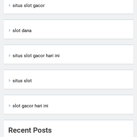
situs slot gacor
slot dana
situs slot gacor hari ini
situs slot
slot gacor hari ini
Recent Posts