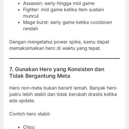
Assassin: early hingga mid game
Fighter: mid game ketika item sustain
muncul
Mage burst: early game ketika cooldown
rendah
Dengan mengetahui power spike, kamu dapat
memaksimalkan hero di waktu yang tepat.
7. Gunakan Hero yang Konsisten dan
Tidak Bergantung Meta
Hero non-meta bukan berarti lemah. Banyak hero
justru lebih stabil dan tidak berubah drastis ketika
ada update.
Contoh hero stabil:
Chou