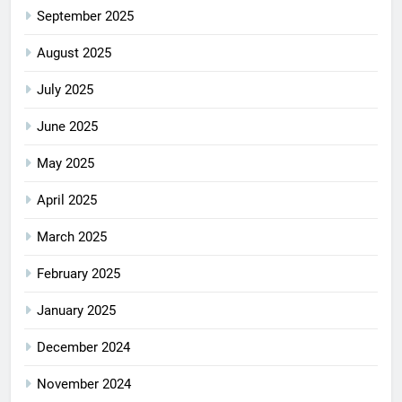
September 2025
August 2025
July 2025
June 2025
May 2025
April 2025
March 2025
February 2025
January 2025
December 2024
November 2024