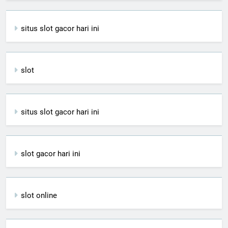
situs slot gacor hari ini
slot
situs slot gacor hari ini
slot gacor hari ini
slot online