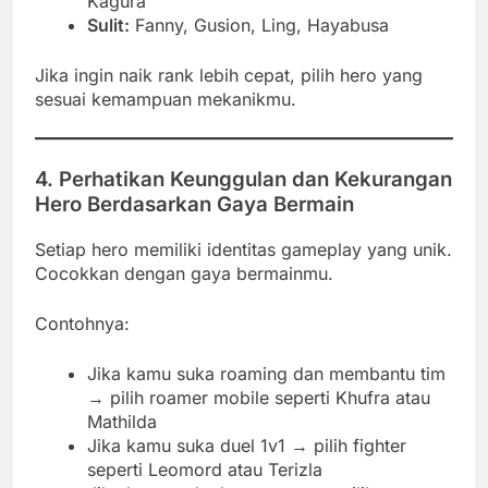
Kagura
Sulit:
Fanny, Gusion, Ling, Hayabusa
Jika ingin naik rank lebih cepat, pilih hero yang
sesuai kemampuan mekanikmu.
4. Perhatikan Keunggulan dan Kekurangan
Hero Berdasarkan Gaya Bermain
Setiap hero memiliki identitas gameplay yang unik.
Cocokkan dengan gaya bermainmu.
Contohnya:
Jika kamu suka roaming dan membantu tim
→ pilih roamer mobile seperti Khufra atau
Mathilda
Jika kamu suka duel 1v1 → pilih fighter
seperti Leomord atau Terizla