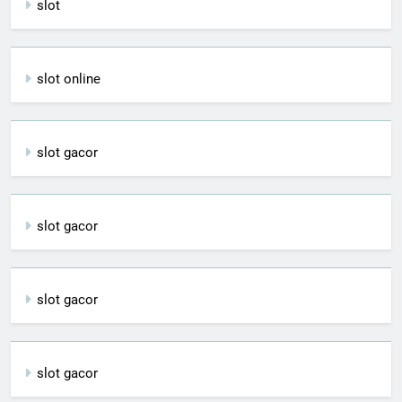
slot
slot online
slot gacor
slot gacor
slot gacor
slot gacor