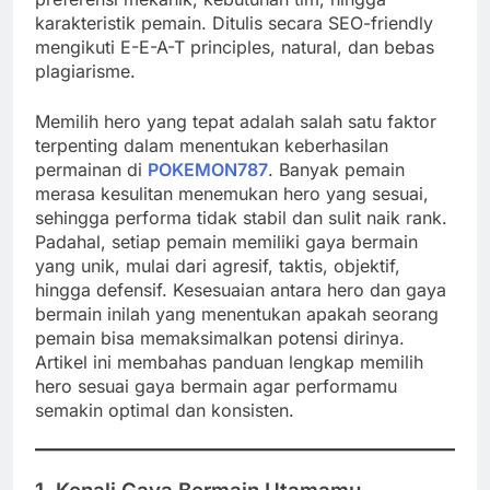
karakteristik pemain. Ditulis secara SEO-friendly
mengikuti E-E-A-T principles, natural, dan bebas
plagiarisme.
Memilih hero yang tepat adalah salah satu faktor
terpenting dalam menentukan keberhasilan
permainan di
POKEMON787
. Banyak pemain
merasa kesulitan menemukan hero yang sesuai,
sehingga performa tidak stabil dan sulit naik rank.
Padahal, setiap pemain memiliki gaya bermain
yang unik, mulai dari agresif, taktis, objektif,
hingga defensif. Kesesuaian antara hero dan gaya
bermain inilah yang menentukan apakah seorang
pemain bisa memaksimalkan potensi dirinya.
Artikel ini membahas panduan lengkap memilih
hero sesuai gaya bermain agar performamu
semakin optimal dan konsisten.