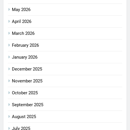
May 2026
April 2026
March 2026
February 2026
January 2026
December 2025
November 2025
October 2025
September 2025
August 2025
July 2025