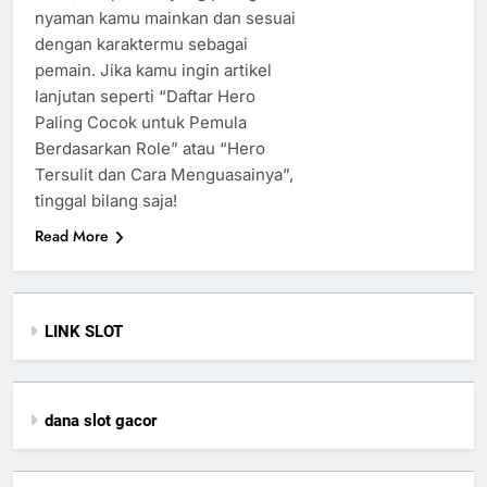
nyaman kamu mainkan dan sesuai
dengan karaktermu sebagai
pemain. Jika kamu ingin artikel
lanjutan seperti “Daftar Hero
Paling Cocok untuk Pemula
Berdasarkan Role” atau “Hero
Tersulit dan Cara Menguasainya”,
tinggal bilang saja!
Read More
LINK SLOT
dana slot gacor