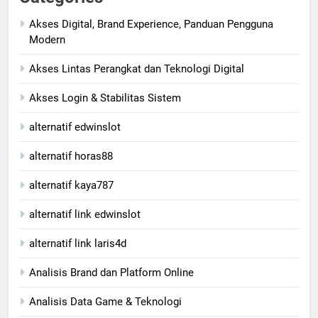
Akses Digital, Brand Experience, Panduan Pengguna
Modern
Akses Lintas Perangkat dan Teknologi Digital
Akses Login & Stabilitas Sistem
alternatif edwinslot
alternatif horas88
alternatif kaya787
alternatif link edwinslot
alternatif link laris4d
Analisis Brand dan Platform Online
Analisis Data Game & Teknologi