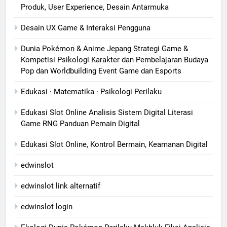
Produk, User Experience, Desain Antarmuka
Desain UX Game & Interaksi Pengguna
Dunia Pokémon & Anime Jepang Strategi Game &
Kompetisi Psikologi Karakter dan Pembelajaran Budaya
Pop dan Worldbuilding Event Game dan Esports
Edukasi · Matematika · Psikologi Perilaku
Edukasi Slot Online Analisis Sistem Digital Literasi
Game RNG Panduan Pemain Digital
Edukasi Slot Online, Kontrol Bermain, Keamanan Digital
edwinslot
edwinslot link alternatif
edwinslot login