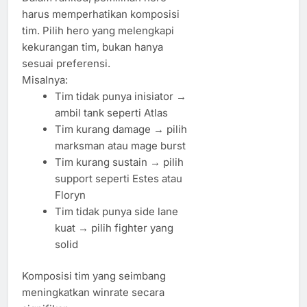
harus memperhatikan komposisi
tim. Pilih hero yang melengkapi
kekurangan tim, bukan hanya
sesuai preferensi.
Misalnya:
Tim tidak punya inisiator →
ambil tank seperti Atlas
Tim kurang damage → pilih
marksman atau mage burst
Tim kurang sustain → pilih
support seperti Estes atau
Floryn
Tim tidak punya side lane
kuat → pilih fighter yang
solid
Komposisi tim yang seimbang
meningkatkan winrate secara