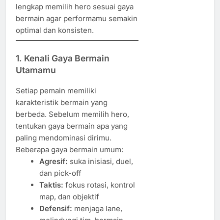
lengkap memilih hero sesuai gaya
bermain agar performamu semakin
optimal dan konsisten.
1. Kenali Gaya Bermain
Utamamu
Setiap pemain memiliki
karakteristik bermain yang
berbeda. Sebelum memilih hero,
tentukan gaya bermain apa yang
paling mendominasi dirimu.
Beberapa gaya bermain umum:
Agresif:
suka inisiasi, duel,
dan pick-off
Taktis:
fokus rotasi, kontrol
map, dan objektif
Defensif:
menjaga lane,