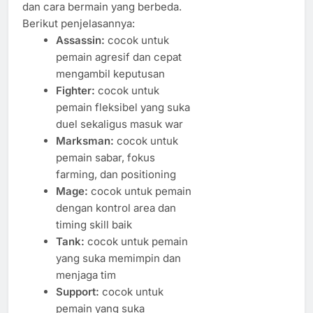
dan cara bermain yang berbeda.
Berikut penjelasannya:
Assassin:
cocok untuk
pemain agresif dan cepat
mengambil keputusan
Fighter:
cocok untuk
pemain fleksibel yang suka
duel sekaligus masuk war
Marksman:
cocok untuk
pemain sabar, fokus
farming, dan positioning
Mage:
cocok untuk pemain
dengan kontrol area dan
timing skill baik
Tank:
cocok untuk pemain
yang suka memimpin dan
menjaga tim
Support:
cocok untuk
pemain yang suka