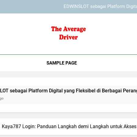
EDWINSLOT sebagai Platform Digital
LEBAH4D sebagai Platform Digital
KAYA787 dan Pent
 Average Driver
LEBAH4D dan Pengalaman Penggu
uan Dan Tips Mengemudi Di The Average Driver. Untuk Penge
EDWINSLOT sebagai Platform Digital
SAMPLE PAGE
LEBAH4D sebagai Platform Digital
KAYA787 dan Pent
latform Digital yang Fleksibel di Berbagai Perangkat
L
3
Kaya787 Login: Panduan Langkah demi Langkah untuk Akses 