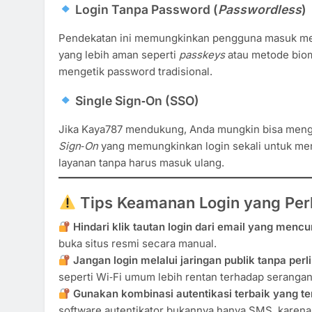
Login Tanpa Password (
Passwordless
)
Pendekatan ini memungkinkan pengguna masuk m
yang lebih aman seperti
passkeys
atau metode biom
mengetik password tradisional.
Single Sign‑On (SSO)
Jika Kaya787 mendukung, Anda mungkin bisa me
Sign‑On
yang memungkinkan login sekali untuk m
layanan tanpa harus masuk ulang.
Tips Keamanan Login yang Perl
Hindari klik tautan login dari email yang menc
buka situs resmi secara manual.
Jangan login melalui jaringan publik tanpa per
seperti Wi‑Fi umum lebih rentan terhadap serangan
Gunakan kombinasi autentikasi terbaik yang te
software autentikator bukannya hanya SMS, karen