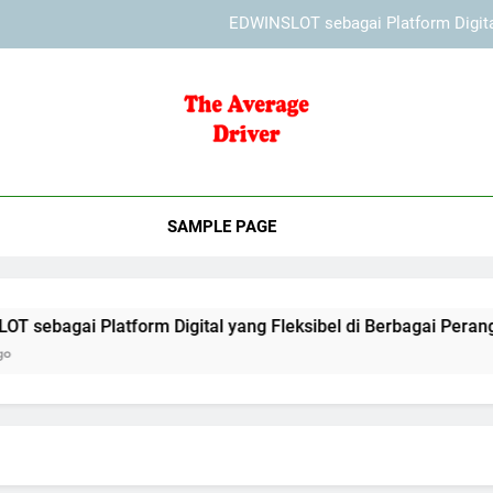
EDWINSLOT sebagai Platform Digital
LEBAH4D sebagai Platform Digital
KAYA787 dan Pent
 Average Driver
LEBAH4D dan Pengalaman Penggu
uan Dan Tips Mengemudi Di The Average Driver. Untuk Penge
EDWINSLOT sebagai Platform Digital
SAMPLE PAGE
LEBAH4D sebagai Platform Digital
KAYA787 dan Pent
latform Digital yang Fleksibel di Berbagai Perangkat
L
2