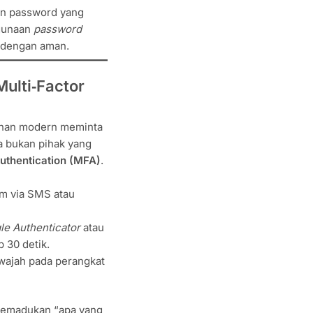
n password yang
ggunaan
password
 dengan aman.
Multi‑Factor
anan modern meminta
 bukan pihak yang
Authentication (MFA)
.
im via SMS atau
le Authenticator
atau
 30 detik.
 wajah pada perangkat
memadukan “apa yang