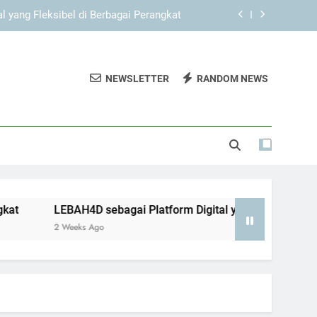
 yang Fleksibel di Berbagai Perangkat
 yang Fleksibel di Berbagai Perangkat
ingnya Pengalaman Akses yang Stabil
NEWSLETTER
RANDOM NEWS
na yang Konsisten di Berbagai Layar
mudi Baru Hingga Berpengalaman.
 yang Fleksibel di Berbagai Perangkat
 yang Fleksibel di Berbagai Perangkat
ingnya Pengalaman Akses yang Stabil
EBAH4D sebagai Platform Digital yang Fleksibel di Berbagai P
 Weeks Ago