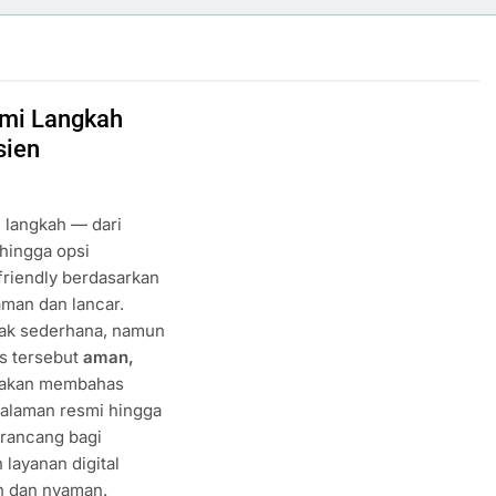
emi Langkah
sien
 langkah — dari
hingga opsi
‑friendly berdasarkan
man dan lancar.
pak sederhana, namun
es tersebut
aman,
ta akan membahas
halaman resmi hingga
irancang bagi
layanan digital
n dan nyaman.