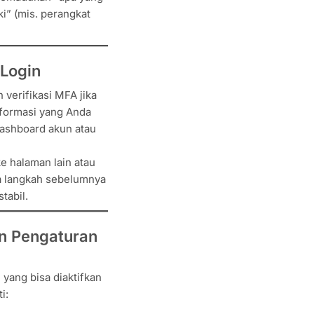
i” (mis. perangkat
 Login
verifikasi MFA jika
informasi yang Anda
dashboard akun atau
ke halaman lain atau
a langkah sebelumnya
tabil.
n Pengaturan
yang bisa diaktifkan
i: