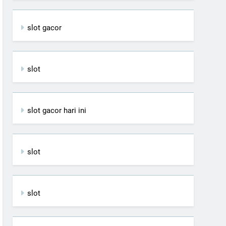
slot gacor
slot
slot gacor hari ini
slot
slot