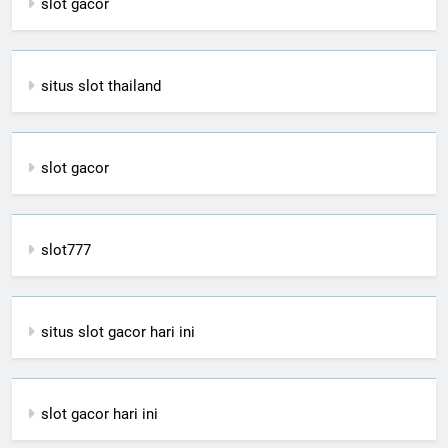
slot gacor
situs slot thailand
slot gacor
slot777
situs slot gacor hari ini
slot gacor hari ini