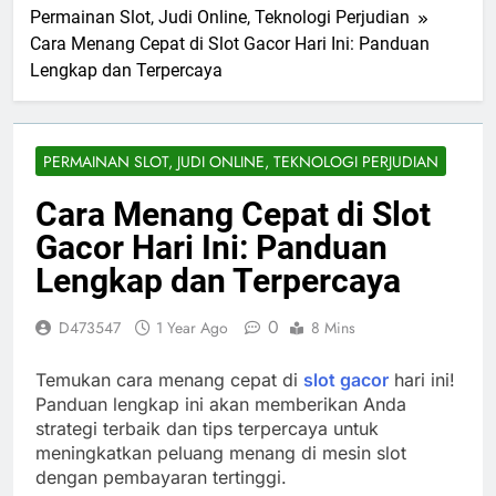
Permainan Slot, Judi Online, Teknologi Perjudian
Cara Menang Cepat di Slot Gacor Hari Ini: Panduan
Lengkap dan Terpercaya
PERMAINAN SLOT, JUDI ONLINE, TEKNOLOGI PERJUDIAN
Cara Menang Cepat di Slot
Gacor Hari Ini: Panduan
Lengkap dan Terpercaya
0
D473547
1 Year Ago
8 Mins
Temukan cara menang cepat di
slot gacor
hari ini!
Panduan lengkap ini akan memberikan Anda
strategi terbaik dan tips terpercaya untuk
meningkatkan peluang menang di mesin slot
dengan pembayaran tertinggi.