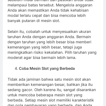
melampaui batas tersebut. Mengelola anggaran
Anda akan memastikan Anda tidak kehabisan
modal terlalu cepat dan bisa mencoba lebih
banyak putaran di mesin slot.
Selain itu, cobalah untuk menyesuaikan ukuran
taruhan Anda dengan anggaran Anda. Bermain
dengan taruhan yang lebih besar bisa memberi
kemenangan yang lebih besar, tetapi juga
meningkatkan risiko kekalahan. Pilih taruhan yang
moderat agar bisa bermain lebih lama.
Coba Mesin Slot yang Berbeda
Tidak ada jaminan bahwa satu mesin slot akan
memberikan kemenangan besar, bahkan jika itu
sedang gacor. Oleh karena itu, sangat disarankan
untuk mencoba beberapa mesin slot yang
berbeda. Setiap mesin slot memiliki karakteristik
dan pola pembayaran yang berbeda, dan Anda