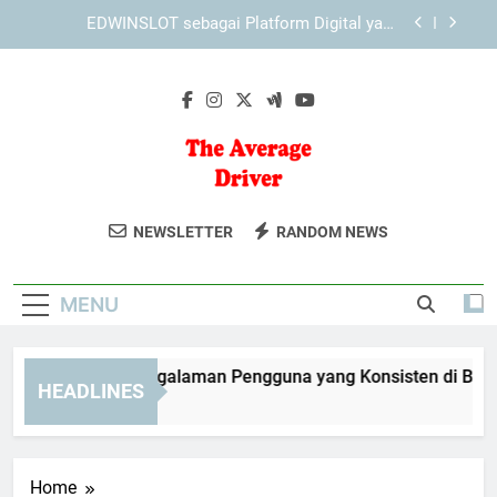
Skip
LEBAH4D sebagai Platform Digital yang Fleksibel
to
di Berbagai Perangkat
content
KAYA787 dan Pentingnya Pengalaman Akses yang
Stabil
LEBAH4D dan Pengalaman Pengguna yang
Konsisten di Berbagai Layar
EDWINSLOT sebagai Platform Digital yang
Fleksibel di Berbagai Perangkat
The Average
Baca Panduan Dan Tips Mengemudi Di
LEBAH4D sebagai Platform Digital yang Fleksibel
NEWSLETTER
RANDOM NEWS
di Berbagai Perangkat
Driver
The Average Driver. Untuk Pengemudi
KAYA787 dan Pentingnya Pengalaman Akses yang
Baru Hingga Berpengalaman.
Stabil
MENU
BAH4D dan Pengalaman Pengguna yang Konsisten di Berbagai
HEADLINES
eeks Ago
Home