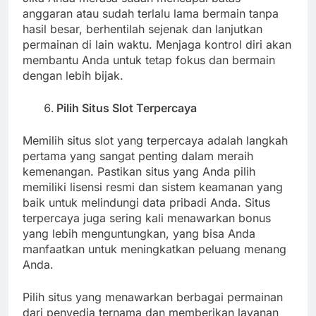
anggaran atau sudah terlalu lama bermain tanpa
hasil besar, berhentilah sejenak dan lanjutkan
permainan di lain waktu. Menjaga kontrol diri akan
membantu Anda untuk tetap fokus dan bermain
dengan lebih bijak.
Pilih Situs Slot Terpercaya
Memilih situs slot yang terpercaya adalah langkah
pertama yang sangat penting dalam meraih
kemenangan. Pastikan situs yang Anda pilih
memiliki lisensi resmi dan sistem keamanan yang
baik untuk melindungi data pribadi Anda. Situs
terpercaya juga sering kali menawarkan bonus
yang lebih menguntungkan, yang bisa Anda
manfaatkan untuk meningkatkan peluang menang
Anda.
Pilih situs yang menawarkan berbagai permainan
dari penyedia ternama dan memberikan layanan