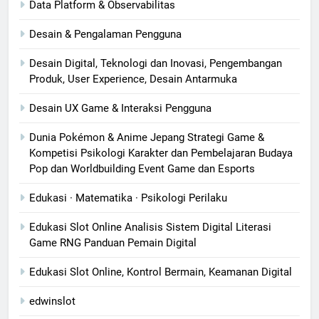
Data Platform & Observabilitas
Desain & Pengalaman Pengguna
Desain Digital, Teknologi dan Inovasi, Pengembangan
Produk, User Experience, Desain Antarmuka
Desain UX Game & Interaksi Pengguna
Dunia Pokémon & Anime Jepang Strategi Game &
Kompetisi Psikologi Karakter dan Pembelajaran Budaya
Pop dan Worldbuilding Event Game dan Esports
Edukasi · Matematika · Psikologi Perilaku
Edukasi Slot Online Analisis Sistem Digital Literasi
Game RNG Panduan Pemain Digital
Edukasi Slot Online, Kontrol Bermain, Keamanan Digital
edwinslot