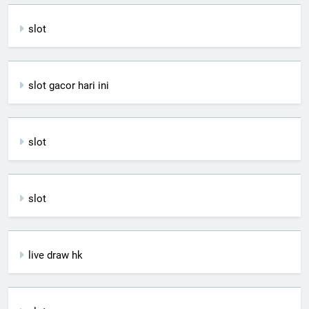
slot
slot gacor hari ini
slot
slot
live draw hk