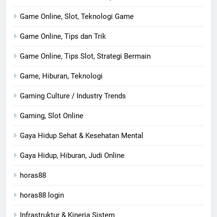
Game Online, Slot, Teknologi Game
Game Online, Tips dan Trik
Game Online, Tips Slot, Strategi Bermain
Game, Hiburan, Teknologi
Gaming Culture / Industry Trends
Gaming, Slot Online
Gaya Hidup Sehat & Kesehatan Mental
Gaya Hidup, Hiburan, Judi Online
horas88
horas88 login
Infrastruktur & Kinerja Sistem