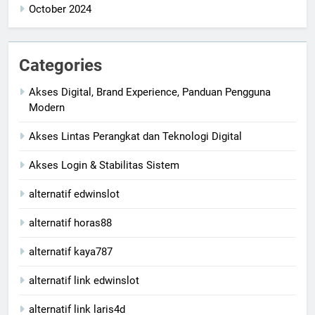
October 2024
Categories
Akses Digital, Brand Experience, Panduan Pengguna
Modern
Akses Lintas Perangkat dan Teknologi Digital
Akses Login & Stabilitas Sistem
alternatif edwinslot
alternatif horas88
alternatif kaya787
alternatif link edwinslot
alternatif link laris4d