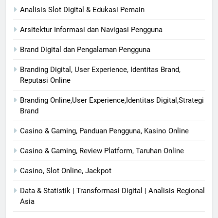
Analisis Slot Digital & Edukasi Pemain
Arsitektur Informasi dan Navigasi Pengguna
Brand Digital dan Pengalaman Pengguna
Branding Digital, User Experience, Identitas Brand,
Reputasi Online
Branding Online,User Experience,Identitas Digital,Strategi
Brand
Casino & Gaming, Panduan Pengguna, Kasino Online
Casino & Gaming, Review Platform, Taruhan Online
Casino, Slot Online, Jackpot
Data & Statistik | Transformasi Digital | Analisis Regional
Asia