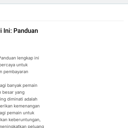
i Ini: Panduan
 Panduan lengkap ini
rpercaya untuk
an pembayaran
bagi banyak pemain
 besar yang
ing diminati adalah
mberikan kemenangan
bagi pemain untuk
lkan keberuntungan,
 meningkatkan peluang