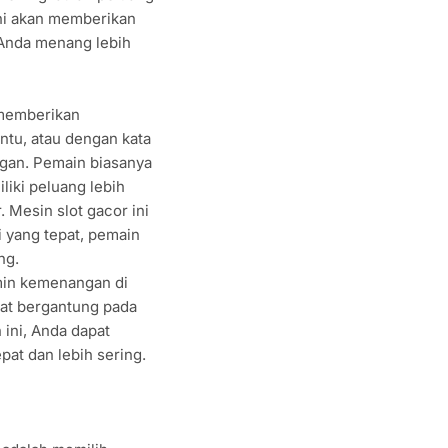
ini akan memberikan
Anda menang lebih
 memberikan
ntu, atau dengan kata
ngan. Pemain biasanya
iki peluang lebih
 Mesin slot gacor ini
i yang tepat, pemain
ng.
amin kemenangan di
gat bergantung pada
ini, Anda dapat
at dan lebih sering.