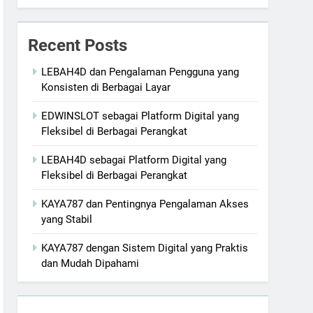
Recent Posts
LEBAH4D dan Pengalaman Pengguna yang
Konsisten di Berbagai Layar
EDWINSLOT sebagai Platform Digital yang
Fleksibel di Berbagai Perangkat
LEBAH4D sebagai Platform Digital yang
Fleksibel di Berbagai Perangkat
KAYA787 dan Pentingnya Pengalaman Akses
yang Stabil
KAYA787 dengan Sistem Digital yang Praktis
dan Mudah Dipahami