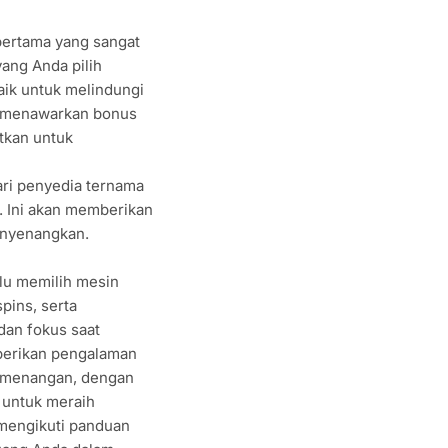
 pertama yang sangat
ang Anda pilih
aik untuk melindungi
li menawarkan bonus
tkan untuk
ari penyedia ternama
. Ini akan memberikan
enyenangkan.
rlu memilih mesin
pins, serta
dan fokus saat
mberikan pengalaman
kemenangan, dengan
 untuk meraih
 mengikuti panduan