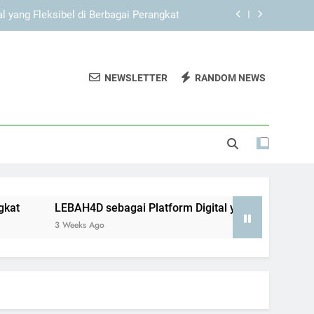
 yang Fleksibel di Berbagai Perangkat
 yang Fleksibel di Berbagai Perangkat
ingnya Pengalaman Akses yang Stabil
NEWSLETTER
RANDOM NEWS
na yang Konsisten di Berbagai Layar
mudi Baru Hingga Berpengalaman.
 yang Fleksibel di Berbagai Perangkat
 yang Fleksibel di Berbagai Perangkat
ingnya Pengalaman Akses yang Stabil
EBAH4D sebagai Platform Digital yang Fleksibel di Berbagai 
 Weeks Ago