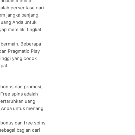
 adalah memilih
dalah persentase dari
am jangka panjang.
luang Anda untuk
ap memiliki tingkat
 bermain. Beberapa
dan Pragmatic Play
inggi yang cocok
pat.
s bonus dan promosi,
 Free spins adalah
ertaruhkan uang
g Anda untuk menang
bonus dan free spins
sebagai bagian dari