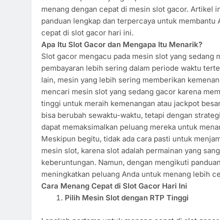
menang dengan cepat di mesin slot gacor. Artikel 
panduan lengkap dan terpercaya untuk membantu 
cepat di slot gacor hari ini.
Apa Itu Slot Gacor dan Mengapa Itu Menarik?
Slot gacor mengacu pada mesin slot yang sedang
pembayaran lebih sering dalam periode waktu terte
lain, mesin yang lebih sering memberikan kemena
mencari mesin slot yang sedang gacor karena memil
tinggi untuk meraih kemenangan atau jackpot besar.
bisa berubah sewaktu-waktu, tetapi dengan strateg
dapat memaksimalkan peluang mereka untuk mena
Meskipun begitu, tidak ada cara pasti untuk menj
mesin slot, karena slot adalah permainan yang san
keberuntungan. Namun, dengan mengikuti panduan 
meningkatkan peluang Anda untuk menang lebih cep
Cara Menang Cepat di Slot Gacor Hari Ini
Pilih Mesin Slot dengan RTP Tinggi