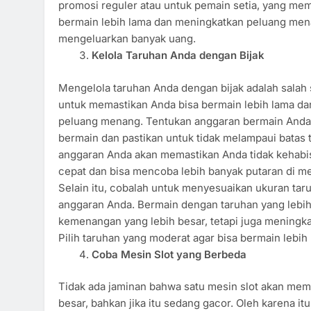
promosi reguler atau untuk pemain setia, yang m
bermain lebih lama dan meningkatkan peluang men
mengeluarkan banyak uang.
Kelola Taruhan Anda dengan Bijak
Mengelola taruhan Anda dengan bijak adalah salah s
untuk memastikan Anda bisa bermain lebih lama d
peluang menang. Tentukan anggaran bermain Anda
bermain dan pastikan untuk tidak melampaui batas 
anggaran Anda akan memastikan Anda tidak kehabis
cepat dan bisa mencoba lebih banyak putaran di mes
Selain itu, cobalah untuk menyesuaikan ukuran ta
anggaran Anda. Bermain dengan taruhan yang lebi
kemenangan yang lebih besar, tetapi juga meningka
Pilih taruhan yang moderat agar bisa bermain lebih
Coba Mesin Slot yang Berbeda
Tidak ada jaminan bahwa satu mesin slot akan m
besar, bahkan jika itu sedang gacor. Oleh karena it