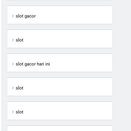
slot gacor
slot
slot gacor hari ini
slot
slot