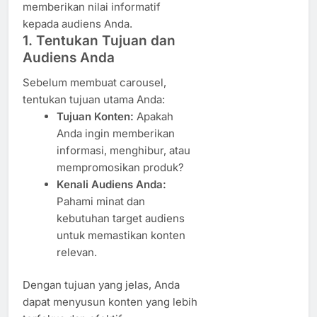
memberikan nilai informatif
kepada audiens Anda.
1. Tentukan Tujuan dan
Audiens Anda
Sebelum membuat carousel,
tentukan tujuan utama Anda:
Tujuan Konten:
Apakah
Anda ingin memberikan
informasi, menghibur, atau
mempromosikan produk?
Kenali Audiens Anda:
Pahami minat dan
kebutuhan target audiens
untuk memastikan konten
relevan.
Dengan tujuan yang jelas, Anda
dapat menyusun konten yang lebih