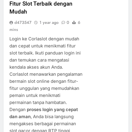
Fitur Slot Terbaik dengan
Mudah
d473547
1 year ago
0
6
mins
Login ke Corlaslot dengan mudah
dan cepat untuk menikmati fitur
slot terbaik. Ikuti panduan login ini
dan temukan cara mengatasi
kendala akses akun Anda.
Corlaslot menawarkan pengalaman
bermain slot online dengan fitur-
fitur unggulan yang memudahkan
pemain untuk menikmati
permainan tanpa hambatan.
Dengan
proses login yang cepat
dan aman
, Anda bisa langsung
mengakses berbagai permainan
slot gacor dengan RTP tinggi