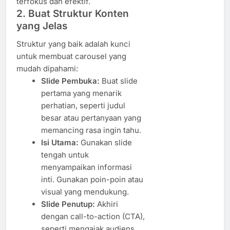
terfokus dan efektif.
2. Buat Struktur Konten
yang Jelas
Struktur yang baik adalah kunci
untuk membuat carousel yang
mudah dipahami:
Slide Pembuka:
Buat slide
pertama yang menarik
perhatian, seperti judul
besar atau pertanyaan yang
memancing rasa ingin tahu.
Isi Utama:
Gunakan slide
tengah untuk
menyampaikan informasi
inti. Gunakan poin-poin atau
visual yang mendukung.
Slide Penutup:
Akhiri
dengan call-to-action (CTA),
seperti mengajak audiens