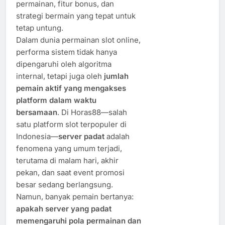
permainan, fitur bonus, dan
strategi bermain yang tepat untuk
tetap untung.
Dalam dunia permainan slot online,
performa sistem tidak hanya
dipengaruhi oleh algoritma
internal, tetapi juga oleh
jumlah
pemain aktif yang mengakses
platform dalam waktu
bersamaan
. Di Horas88—salah
satu platform slot terpopuler di
Indonesia—
server padat
adalah
fenomena yang umum terjadi,
terutama di malam hari, akhir
pekan, dan saat event promosi
besar sedang berlangsung.
Namun, banyak pemain bertanya:
apakah server yang padat
memengaruhi pola permainan dan