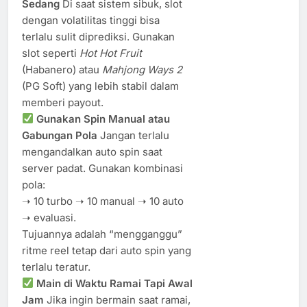
Sedang
Di saat sistem sibuk, slot
dengan volatilitas tinggi bisa
terlalu sulit diprediksi. Gunakan
slot seperti
Hot Hot Fruit
(Habanero) atau
Mahjong Ways 2
(PG Soft) yang lebih stabil dalam
memberi payout.
Gunakan Spin Manual atau
Gabungan Pola
Jangan terlalu
mengandalkan auto spin saat
server padat. Gunakan kombinasi
pola:
➝ 10 turbo ➝ 10 manual ➝ 10 auto
➝ evaluasi.
Tujuannya adalah “mengganggu”
ritme reel tetap dari auto spin yang
terlalu teratur.
Main di Waktu Ramai Tapi Awal
Jam
Jika ingin bermain saat ramai,