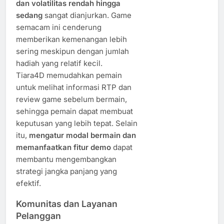
dan volatilitas rendah hingga
sedang
sangat dianjurkan. Game
semacam ini cenderung
memberikan kemenangan lebih
sering meskipun dengan jumlah
hadiah yang relatif kecil.
Tiara4D memudahkan pemain
untuk melihat informasi RTP dan
review game sebelum bermain,
sehingga pemain dapat membuat
keputusan yang lebih tepat. Selain
itu,
mengatur modal bermain dan
memanfaatkan fitur demo
dapat
membantu mengembangkan
strategi jangka panjang yang
efektif.
Komunitas dan Layanan
Pelanggan