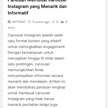
Instagram yang Menarik dan
Informatif
d473547
2 years ago
0
5
mins
Carousel Instagram adalah salah
satu format konten yang efektif
untuk meningkatkan engagement.
Dengan kemampuan untuk
menyajikan hingga 10 slide dalam
satu postingan, carousel
memungkinkan Anda
menyampaikan informasi secara
menarik dan mendalam. Artikel ini
akan membahas panduan lengkap
untuk membuat carousel
Instagram yang tidak hanya
menarik perhatian tetapi juga