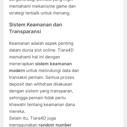
memahami mekanisme game dan
strategi terbaik untuk menang.
Sistem Keamanan dan
Transparansi
Keamanan adalah aspek penting
dalam dunia slot online. Tiara4D
memahami hal ini dengan
menerapkan
sistem keamanan
modern
untuk melindungi data dan
transaksi pemain. Semua proses
deposit dan withdraw dilakukan
dengan sistem yang transparan,
sehingga pemain tidak perlu
khawatir tentang keamanan dana
mereka.
Selain itu, Tiara4D juga
menggunakan
random number