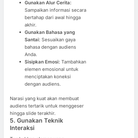
Gunakan Alur Cerita:
Sampaikan informasi secara
bertahap dari awal hingga
akhir.
Gunakan Bahasa yang
Santai:
Sesuaikan gaya
bahasa dengan audiens
Anda.
Sisipkan Emosi:
Tambahkan
elemen emosional untuk
menciptakan koneksi
dengan audiens.
Narasi yang kuat akan membuat
audiens tertarik untuk menggeser
hingga slide terakhir.
5. Gunakan Teknik
Interaksi