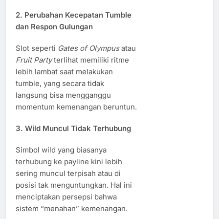
2.
Perubahan Kecepatan Tumble
dan Respon Gulungan
Slot seperti
Gates of Olympus
atau
Fruit Party
terlihat memiliki ritme
lebih lambat saat melakukan
tumble, yang secara tidak
langsung bisa mengganggu
momentum kemenangan beruntun.
3.
Wild Muncul Tidak Terhubung
Simbol wild yang biasanya
terhubung ke payline kini lebih
sering muncul terpisah atau di
posisi tak menguntungkan. Hal ini
menciptakan persepsi bahwa
sistem “menahan” kemenangan.