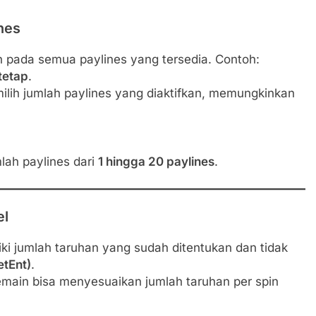
ines
 pada semua paylines yang tersedia. Contoh:
tetap
.
lih jumlah paylines yang diaktifkan, memungkinkan
lah paylines dari
1 hingga 20 paylines
.
el
iki jumlah taruhan yang sudah ditentukan dan tidak
etEnt)
.
main bisa menyesuaikan jumlah taruhan per spin