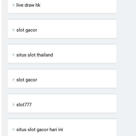
live draw hk
slot gacor
situs slot thailand
slot gacor
slot777
situs slot gacor hari ini