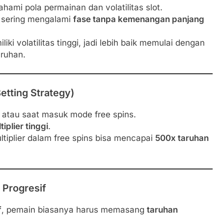
ami pola permainan dan volatilitas slot.
sering mengalami
fase tanpa kemenangan panjang
ki volatilitas tinggi, jadi lebih baik memulai dengan
aruhan.
etting Strategy)
atau saat masuk mode free spins.
iplier tinggi
.
tiplier dalam free spins bisa mencapai
500x taruhan
 Progresif
f
, pemain biasanya harus memasang
taruhan