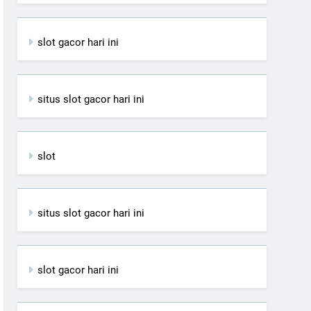
slot gacor hari ini
situs slot gacor hari ini
slot
situs slot gacor hari ini
slot gacor hari ini