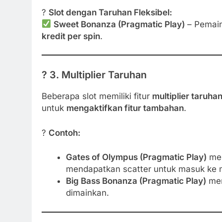
?
Slot dengan Taruhan Fleksibel:
Sweet Bonanza (Pragmatic Play)
– Pemain
kredit per spin
.
? 3. Multiplier Taruhan
Beberapa slot memiliki fitur
multiplier taruha
untuk
mengaktifkan fitur tambahan
.
?
Contoh:
Gates of Olympus (Pragmatic Play)
mem
mendapatkan scatter untuk masuk ke m
Big Bass Bonanza (Pragmatic Play)
mem
dimainkan.