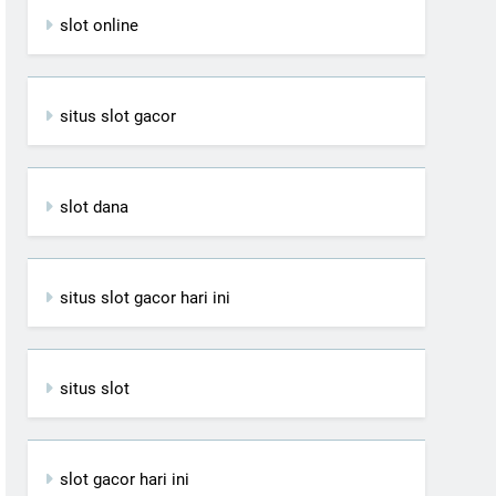
slot online
situs slot gacor
slot dana
situs slot gacor hari ini
situs slot
slot gacor hari ini