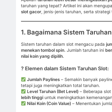
taruhan yang tepat? Artikel ini akan meng
slot gacor
, jenis-jenis taruhan, serta strateg
1. Bagaimana Sistem Taruhan 
Sistem taruhan dalam slot mengacu pada
ju
menekan tombol spin
. Jumlah taruhan ini
ber
nilai koin yang dipilih
.
? Elemen dalam Sistem Taruhan Slot:
Jumlah Paylines
– Semakin banyak payline
tetapi juga meningkatkan total taruhan.
Level Taruhan (Bet Level)
– Beberapa slo
lebih tinggi
untuk meningkatkan kemenangan
Nilai Koin (Coin Value)
– Menentukan jumlah