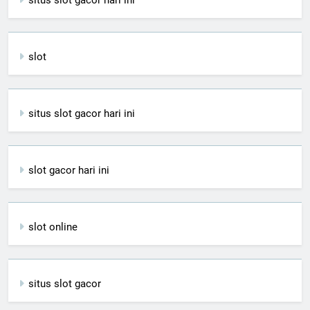
slot
situs slot gacor hari ini
slot gacor hari ini
slot online
situs slot gacor