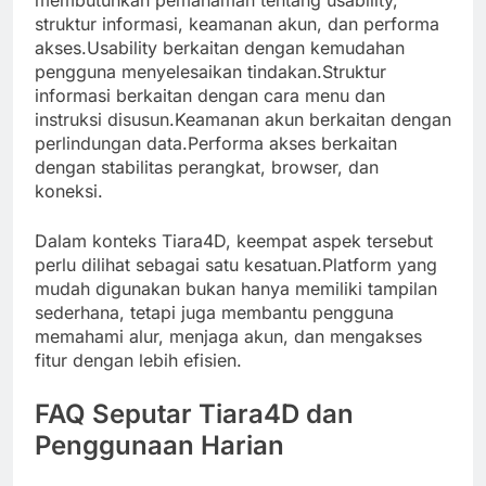
membutuhkan pemahaman tentang usability,
struktur informasi, keamanan akun, dan performa
akses.Usability berkaitan dengan kemudahan
pengguna menyelesaikan tindakan.Struktur
informasi berkaitan dengan cara menu dan
instruksi disusun.Keamanan akun berkaitan dengan
perlindungan data.Performa akses berkaitan
dengan stabilitas perangkat, browser, dan
koneksi.
Dalam konteks Tiara4D, keempat aspek tersebut
perlu dilihat sebagai satu kesatuan.Platform yang
mudah digunakan bukan hanya memiliki tampilan
sederhana, tetapi juga membantu pengguna
memahami alur, menjaga akun, dan mengakses
fitur dengan lebih efisien.
FAQ Seputar Tiara4D dan
Penggunaan Harian