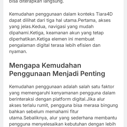
bisa diterapkan langsung.
Kemudahan penggunaan dalam konteks Tiara4D
dapat dilihat dari tiga hal utama.Pertama, akses
yang jelas.Kedua, navigasi yang mudah
dipahami.Ketiga, keamanan akun yang tetap
diperhatikan.Ketiga elemen ini membuat
pengalaman digital terasa lebih efisien dan
nyaman.
Mengapa Kemudahan
Penggunaan Menjadi Penting
Kemudahan penggunaan adalah salah satu faktor
yang memengaruhi kenyamanan pengguna dalam
berinteraksi dengan platform digital.Jika alur
akses terlalu rumit, pengguna bisa merasa bingung
bahkan sebelum memahami fitur
utama.Sebaliknya, alur yang sederhana membantu
pengguna menyelesaikan kebutuhan dengan lebih