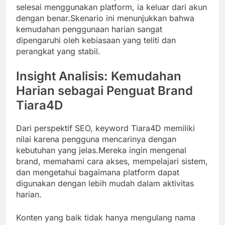
selesai menggunakan platform, ia keluar dari akun
dengan benar.Skenario ini menunjukkan bahwa
kemudahan penggunaan harian sangat
dipengaruhi oleh kebiasaan yang teliti dan
perangkat yang stabil.
Insight Analisis: Kemudahan
Harian sebagai Penguat Brand
Tiara4D
Dari perspektif SEO, keyword Tiara4D memiliki
nilai karena pengguna mencarinya dengan
kebutuhan yang jelas.Mereka ingin mengenal
brand, memahami cara akses, mempelajari sistem,
dan mengetahui bagaimana platform dapat
digunakan dengan lebih mudah dalam aktivitas
harian.
Konten yang baik tidak hanya mengulang nama