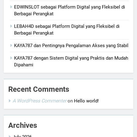
EDWINSLOT sebagai Platform Digital yang Fleksibel di
Berbagai Perangkat
LEBAH4D sebagai Platform Digital yang Fleksibel di
Berbagai Perangkat
KAYA787 dan Pentingnya Pengalaman Akses yang Stabil
KAYA787 dengan Sistem Digital yang Praktis dan Mudah
Dipahami
Recent Comments
A WordPress Commenter
on
Hello world!
Archives
July 2026