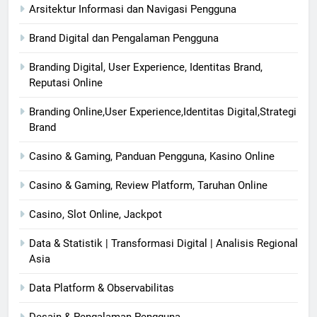
Arsitektur Informasi dan Navigasi Pengguna
Brand Digital dan Pengalaman Pengguna
Branding Digital, User Experience, Identitas Brand,
Reputasi Online
Branding Online,User Experience,Identitas Digital,Strategi
Brand
Casino & Gaming, Panduan Pengguna, Kasino Online
Casino & Gaming, Review Platform, Taruhan Online
Casino, Slot Online, Jackpot
Data & Statistik | Transformasi Digital | Analisis Regional
Asia
Data Platform & Observabilitas
Desain & Pengalaman Pengguna