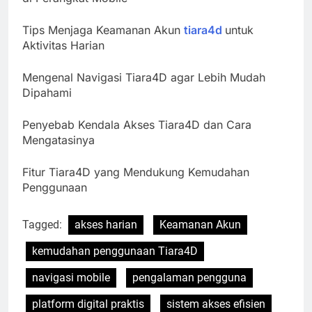
Tips Menjaga Keamanan Akun
tiara4d
untuk
Aktivitas Harian
Mengenal Navigasi Tiara4D agar Lebih Mudah
Dipahami
Penyebab Kendala Akses Tiara4D dan Cara
Mengatasinya
Fitur Tiara4D yang Mendukung Kemudahan
Penggunaan
Tagged:
akses harian
Keamanan Akun
kemudahan penggunaan Tiara4D
navigasi mobile
pengalaman pengguna
platform digital praktis
sistem akses efisien