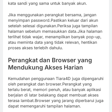
kata sandi yang sama untuk banyak akun.
Jika menggunakan perangkat bersama, jangan
menyimpan password.Pastikan keluar dari akun
setelah selesai digunakan.Periksa juga tampilan
halaman sebelum memasukkan data.Jika halaman
terlihat tidak wajar, menampilkan banyak pop-up,
atau meminta data yang tidak relevan, hentikan
proses akses terlebih dahulu.
Perangkat dan Browser yang
Mendukung Akses Harian
Kemudahan penggunaan Tiara4D juga dipengaruhi
oleh perangkat dan browser.Perangkat yang
terlalu berat, memori penuh, atau banyak aplikasi
berjalan di latar belakang dapat membuat akses
terasa lambat.Browser yang jarang diperbarui juga
dapat memengaruhi tampilan halaman.