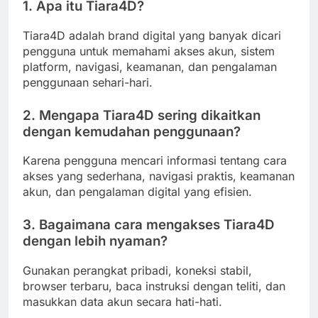
1. Apa itu Tiara4D?
Tiara4D adalah brand digital yang banyak dicari
pengguna untuk memahami akses akun, sistem
platform, navigasi, keamanan, dan pengalaman
penggunaan sehari-hari.
2. Mengapa Tiara4D sering dikaitkan
dengan kemudahan penggunaan?
Karena pengguna mencari informasi tentang cara
akses yang sederhana, navigasi praktis, keamanan
akun, dan pengalaman digital yang efisien.
3. Bagaimana cara mengakses Tiara4D
dengan lebih nyaman?
Gunakan perangkat pribadi, koneksi stabil,
browser terbaru, baca instruksi dengan teliti, dan
masukkan data akun secara hati-hati.