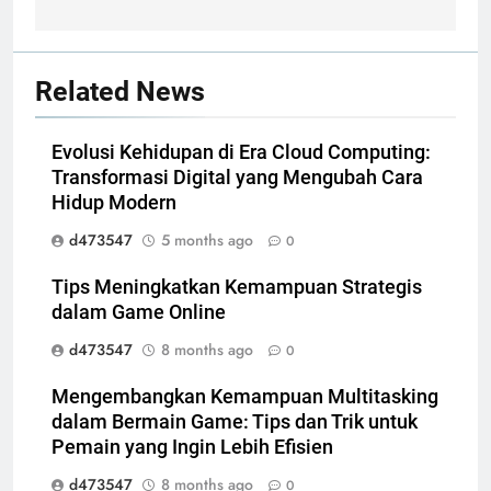
Related News
Evolusi Kehidupan di Era Cloud Computing:
Transformasi Digital yang Mengubah Cara
Hidup Modern
d473547
5 months ago
0
Tips Meningkatkan Kemampuan Strategis
dalam Game Online
d473547
8 months ago
0
Mengembangkan Kemampuan Multitasking
dalam Bermain Game: Tips dan Trik untuk
Pemain yang Ingin Lebih Efisien
d473547
8 months ago
0