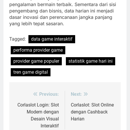
pengalaman bermain terbaik. Sementara dari sisi
pengembang dan bisnis, data harian ini menjadi
dasar inovasi dan perencanaan jangka panjang
yang lebih tepat sasaran.
Tagged:
data game interaktif
performa provider game
provider game populer
statistik game hari ini
tren game digital
Previous:
Next:
Post
navigation
Corlaslot Login: Slot
Corlaslot: Slot Online
Modern dengan
dengan Cashback
Desain Visual
Harian
Interaktif