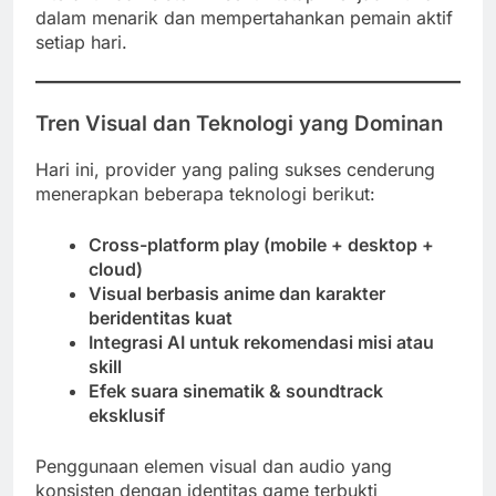
dalam menarik dan mempertahankan pemain aktif
setiap hari.
Tren Visual dan Teknologi yang Dominan
Hari ini, provider yang paling sukses cenderung
menerapkan beberapa teknologi berikut:
Cross-platform play (mobile + desktop +
cloud)
Visual berbasis anime dan karakter
beridentitas kuat
Integrasi AI untuk rekomendasi misi atau
skill
Efek suara sinematik & soundtrack
eksklusif
Penggunaan elemen visual dan audio yang
konsisten dengan identitas game terbukti