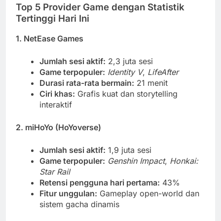
Top 5 Provider Game dengan Statistik
Tertinggi Hari Ini
1. NetEase Games
Jumlah sesi aktif:
2,3 juta sesi
Game terpopuler:
Identity V
,
LifeAfter
Durasi rata-rata bermain:
21 menit
Ciri khas:
Grafis kuat dan storytelling
interaktif
2. miHoYo (HoYoverse)
Jumlah sesi aktif:
1,9 juta sesi
Game terpopuler:
Genshin Impact
,
Honkai:
Star Rail
Retensi pengguna hari pertama:
43%
Fitur unggulan:
Gameplay open-world dan
sistem gacha dinamis