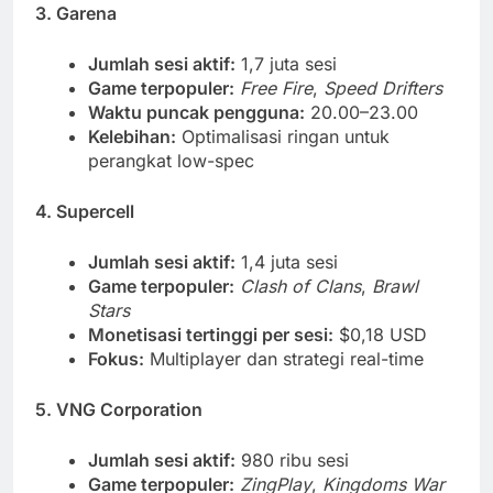
3. Garena
Jumlah sesi aktif:
1,7 juta sesi
Game terpopuler:
Free Fire
,
Speed Drifters
Waktu puncak pengguna:
20.00–23.00
Kelebihan:
Optimalisasi ringan untuk
perangkat low-spec
4. Supercell
Jumlah sesi aktif:
1,4 juta sesi
Game terpopuler:
Clash of Clans
,
Brawl
Stars
Monetisasi tertinggi per sesi:
$0,18 USD
Fokus:
Multiplayer dan strategi real-time
5. VNG Corporation
Jumlah sesi aktif:
980 ribu sesi
Game terpopuler:
ZingPlay
,
Kingdoms War