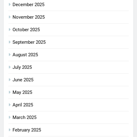
December 2025
November 2025
October 2025
September 2025
August 2025
July 2025
June 2025
May 2025
April 2025
March 2025
February 2025