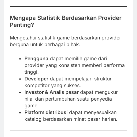
Mengapa Statistik Berdasarkan Provider
Penting?
Mengetahui statistik game berdasarkan provider
berguna untuk berbagai pihak:
Pengguna
dapat memilih game dari
provider yang konsisten memberi performa
tinggi.
Developer
dapat mempelajari struktur
kompetitor yang sukses.
Investor & Analis pasar
dapat mengukur
nilai dan pertumbuhan suatu penyedia
game.
Platform distribusi
dapat menyesuaikan
katalog berdasarkan minat pasar harian.