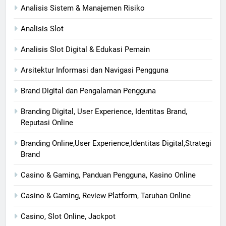
Analisis Sistem & Manajemen Risiko
Analisis Slot
Analisis Slot Digital & Edukasi Pemain
Arsitektur Informasi dan Navigasi Pengguna
Brand Digital dan Pengalaman Pengguna
Branding Digital, User Experience, Identitas Brand,
Reputasi Online
Branding Online,User Experience,Identitas Digital,Strategi
Brand
Casino & Gaming, Panduan Pengguna, Kasino Online
Casino & Gaming, Review Platform, Taruhan Online
Casino, Slot Online, Jackpot