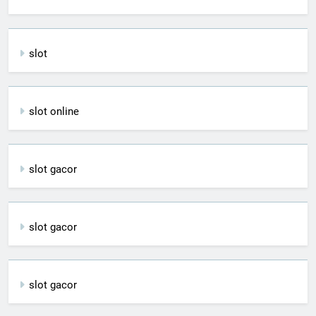
slot
slot online
slot gacor
slot gacor
slot gacor