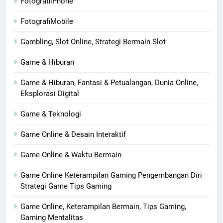
FotografiiPhone
FotografiMobile
Gambling, Slot Online, Strategi Bermain Slot
Game & Hiburan
Game & Hiburan, Fantasi & Petualangan, Dunia Online,
Eksplorasi Digital
Game & Teknologi
Game Online & Desain Interaktif
Game Online & Waktu Bermain
Game Online Keterampilan Gaming Pengembangan Diri
Strategi Game Tips Gaming
Game Online, Keterampilan Bermain, Tips Gaming,
Gaming Mentalitas