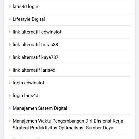
laris4d login
Lifestyle Digital
link alternatif edwinslot
link alternatif horas88
link alternatif kaya787
link alternatif laris4d
login edwinslot
login laris4d
Manajemen Sistem Digital
Manajemen Waktu Pengembangan Diri Efisiensi Kerja
Strategi Produktivitas Optimalisasi Sumber Daya