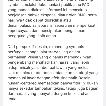
symbols melalui dokumentasi publik atau FAQ
yang mudah diakses.Informasi ini mencakup
penjelasan bahwa ekspansi diatur oleh RNG, serta
hasilnya tidak dapat diprediksi atau
dimanipulasi.Transparansi seperti ini memperkuat
kepercayaan dan menciptakan pengalaman
pengguna yang lebih aman.
Dari perspektif desain, expanding symbols
berfungsi sebagai alat storytelling dalam
permainan.Visual yang dinamis memungkinkan
pengembang menghadirkan narasi yang lebih
hidup, misalnya simbol pahlawan yang meluas
saat memicu mode bonus, atau ikon mitologi yang
memenuhi layar dengan efek sinematik.Desain
human-centered memastikan bahwa fitur ini bukan
hanya sekadar tambahan teknis, tetapi juga bagian
dari narasi yang menyatu dengan keseluruhan
tema.