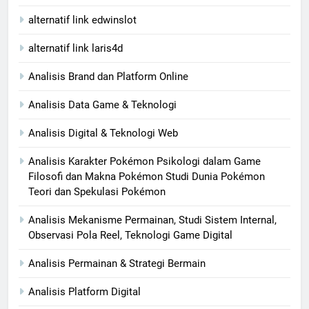
alternatif link edwinslot
alternatif link laris4d
Analisis Brand dan Platform Online
Analisis Data Game & Teknologi
Analisis Digital & Teknologi Web
Analisis Karakter Pokémon Psikologi dalam Game
Filosofi dan Makna Pokémon Studi Dunia Pokémon
Teori dan Spekulasi Pokémon
Analisis Mekanisme Permainan, Studi Sistem Internal,
Observasi Pola Reel, Teknologi Game Digital
Analisis Permainan & Strategi Bermain
Analisis Platform Digital