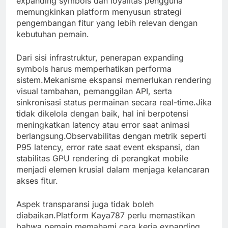
expanding symbols dan loyalitas pengguna
memungkinkan platform menyusun strategi
pengembangan fitur yang lebih relevan dengan
kebutuhan pemain.
Dari sisi infrastruktur, penerapan expanding
symbols harus memperhatikan performa
sistem.Mekanisme ekspansi memerlukan rendering
visual tambahan, pemanggilan API, serta
sinkronisasi status permainan secara real-time.Jika
tidak dikelola dengan baik, hal ini berpotensi
meningkatkan latency atau error saat animasi
berlangsung.Observabilitas dengan metrik seperti
P95 latency, error rate saat event ekspansi, dan
stabilitas GPU rendering di perangkat mobile
menjadi elemen krusial dalam menjaga kelancaran
akses fitur.
Aspek transparansi juga tidak boleh
diabaikan.Platform Kaya787 perlu memastikan
bahwa pemain memahami cara kerja expanding