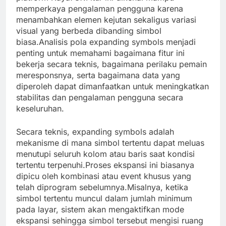
memperkaya pengalaman pengguna karena
menambahkan elemen kejutan sekaligus variasi
visual yang berbeda dibanding simbol
biasa.Analisis pola expanding symbols menjadi
penting untuk memahami bagaimana fitur ini
bekerja secara teknis, bagaimana perilaku pemain
meresponsnya, serta bagaimana data yang
diperoleh dapat dimanfaatkan untuk meningkatkan
stabilitas dan pengalaman pengguna secara
keseluruhan.
Secara teknis, expanding symbols adalah
mekanisme di mana simbol tertentu dapat meluas
menutupi seluruh kolom atau baris saat kondisi
tertentu terpenuhi.Proses ekspansi ini biasanya
dipicu oleh kombinasi atau event khusus yang
telah diprogram sebelumnya.Misalnya, ketika
simbol tertentu muncul dalam jumlah minimum
pada layar, sistem akan mengaktifkan mode
ekspansi sehingga simbol tersebut mengisi ruang