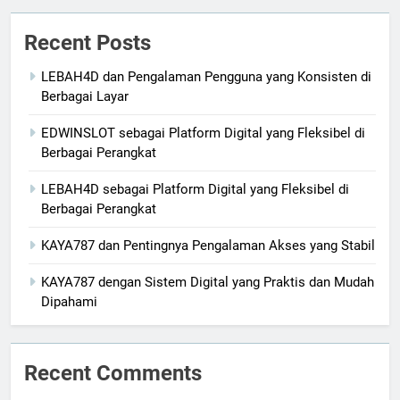
Recent Posts
LEBAH4D dan Pengalaman Pengguna yang Konsisten di
Berbagai Layar
EDWINSLOT sebagai Platform Digital yang Fleksibel di
Berbagai Perangkat
LEBAH4D sebagai Platform Digital yang Fleksibel di
Berbagai Perangkat
KAYA787 dan Pentingnya Pengalaman Akses yang Stabil
KAYA787 dengan Sistem Digital yang Praktis dan Mudah
Dipahami
Recent Comments