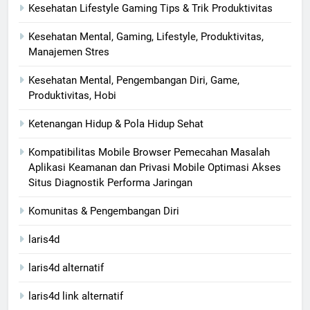
Kesehatan Lifestyle Gaming Tips & Trik Produktivitas
Kesehatan Mental, Gaming, Lifestyle, Produktivitas,
Manajemen Stres
Kesehatan Mental, Pengembangan Diri, Game,
Produktivitas, Hobi
Ketenangan Hidup & Pola Hidup Sehat
Kompatibilitas Mobile Browser Pemecahan Masalah
Aplikasi Keamanan dan Privasi Mobile Optimasi Akses
Situs Diagnostik Performa Jaringan
Komunitas & Pengembangan Diri
laris4d
laris4d alternatif
laris4d link alternatif