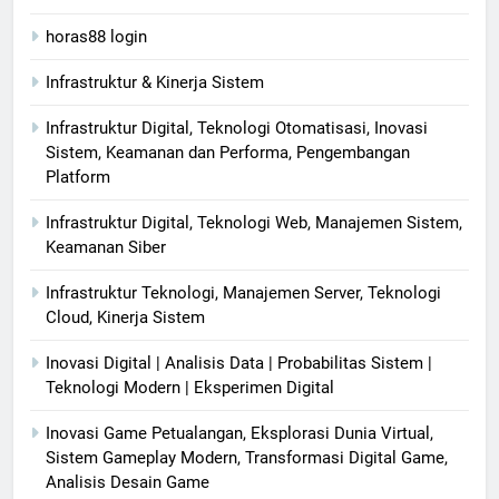
horas88 login
Infrastruktur & Kinerja Sistem
Infrastruktur Digital, Teknologi Otomatisasi, Inovasi
Sistem, Keamanan dan Performa, Pengembangan
Platform
Infrastruktur Digital, Teknologi Web, Manajemen Sistem,
Keamanan Siber
Infrastruktur Teknologi, Manajemen Server, Teknologi
Cloud, Kinerja Sistem
Inovasi Digital | Analisis Data | Probabilitas Sistem |
Teknologi Modern | Eksperimen Digital
Inovasi Game Petualangan, Eksplorasi Dunia Virtual,
Sistem Gameplay Modern, Transformasi Digital Game,
Analisis Desain Game