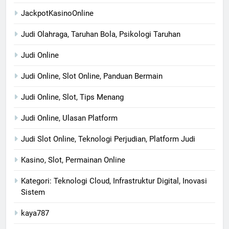
JackpotKasinoOnline
Judi Olahraga, Taruhan Bola, Psikologi Taruhan
Judi Online
Judi Online, Slot Online, Panduan Bermain
Judi Online, Slot, Tips Menang
Judi Online, Ulasan Platform
Judi Slot Online, Teknologi Perjudian, Platform Judi
Kasino, Slot, Permainan Online
Kategori: Teknologi Cloud, Infrastruktur Digital, Inovasi
Sistem
kaya787