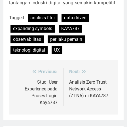
tantangan industri digital yang semakin kompetitif.
Tagged:
analisis fitur
data-driven
expanding symbols
KAYA787
observabilitas
perilaku pemain
teknologi digital
UX
Previous:
Next:
Post
navigation
Studi User
Analisis Zero Trust
Experience pada
Network Access
Proses Login
(ZTNA) di KAYA787
Kaya787