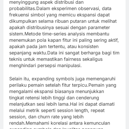
menyinggung aspek distribusi dan
probabilitas.Dalam eksperimen observasi, data
frekuensi simbol yang memicu ekspansi dapat
dikumpulkan selama ribuan putaran untuk melihat
apakah distribusinya sesuai dengan parameter
sistem.Metode time-series analysis membantu
menemukan pola kapan fitur ini paling sering aktif,
apakah pada jam tertentu, atau konsisten
sepanjang waktu.Data ini sangat berharga bagi tim
teknis untuk memastikan fairness sekaligus
menghindari persepsi manipulasi.
Selain itu, expanding symbols juga memengaruhi
perilaku pemain setelah fitur terpicu.Pemain yang
mengalami ekspansi biasanya menunjukkan
tingkat retensi lebih tinggi dan cenderung
melanjutkan sesi lebih lama.Hal ini dapat diamati
melalui metrik seperti session length, repeat
session, dan churn rate yang lebih
rendah.Memahami korelasi antara kemunculan