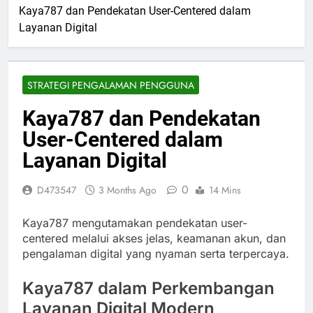
Kaya787 dan Pendekatan User-Centered dalam
Layanan Digital
STRATEGI PENGALAMAN PENGGUNA
Kaya787 dan Pendekatan
User-Centered dalam
Layanan Digital
0
D473547
3 Months Ago
14 Mins
Kaya787 mengutamakan pendekatan user-
centered melalui akses jelas, keamanan akun, dan
pengalaman digital yang nyaman serta terpercaya.
Kaya787 dalam Perkembangan
Layanan Digital Modern