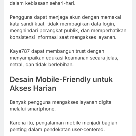
dalam kebiasaan sehari-hari.
Pengguna dapat menjaga akun dengan memakai
kata sandi kuat, tidak membagikan data login,
menghindari perangkat publik, dan memperhatikan
konsistensi informasi saat mengakses layanan.
Kaya787 dapat membangun trust dengan
menyampaikan edukasi keamanan secara jelas,
netral, dan tidak berlebihan.
Desain Mobile-Friendly untuk
Akses Harian
Banyak pengguna mengakses layanan digital
melalui smartphone.
Karena itu, pengalaman mobile menjadi bagian
penting dalam pendekatan user-centered.