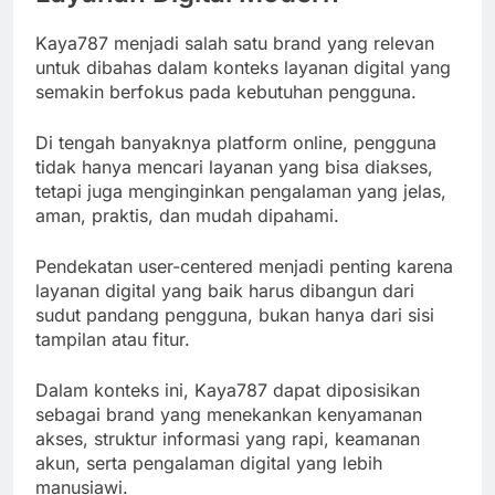
Kaya787 menjadi salah satu brand yang relevan
untuk dibahas dalam konteks layanan digital yang
semakin berfokus pada kebutuhan pengguna.
Di tengah banyaknya platform online, pengguna
tidak hanya mencari layanan yang bisa diakses,
tetapi juga menginginkan pengalaman yang jelas,
aman, praktis, dan mudah dipahami.
Pendekatan user-centered menjadi penting karena
layanan digital yang baik harus dibangun dari
sudut pandang pengguna, bukan hanya dari sisi
tampilan atau fitur.
Dalam konteks ini, Kaya787 dapat diposisikan
sebagai brand yang menekankan kenyamanan
akses, struktur informasi yang rapi, keamanan
akun, serta pengalaman digital yang lebih
manusiawi.