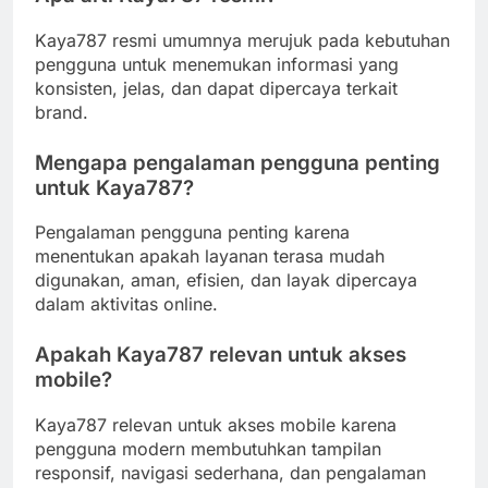
Kaya787 resmi umumnya merujuk pada kebutuhan
pengguna untuk menemukan informasi yang
konsisten, jelas, dan dapat dipercaya terkait
brand.
Mengapa pengalaman pengguna penting
untuk Kaya787?
Pengalaman pengguna penting karena
menentukan apakah layanan terasa mudah
digunakan, aman, efisien, dan layak dipercaya
dalam aktivitas online.
Apakah Kaya787 relevan untuk akses
mobile?
Kaya787 relevan untuk akses mobile karena
pengguna modern membutuhkan tampilan
responsif, navigasi sederhana, dan pengalaman