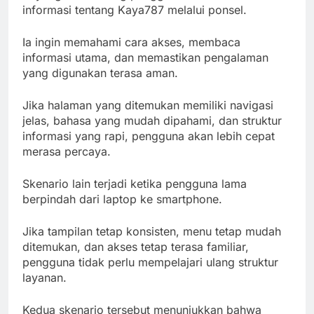
informasi tentang Kaya787 melalui ponsel.
Ia ingin memahami cara akses, membaca
informasi utama, dan memastikan pengalaman
yang digunakan terasa aman.
Jika halaman yang ditemukan memiliki navigasi
jelas, bahasa yang mudah dipahami, dan struktur
informasi yang rapi, pengguna akan lebih cepat
merasa percaya.
Skenario lain terjadi ketika pengguna lama
berpindah dari laptop ke smartphone.
Jika tampilan tetap konsisten, menu tetap mudah
ditemukan, dan akses tetap terasa familiar,
pengguna tidak perlu mempelajari ulang struktur
layanan.
Kedua skenario tersebut menunjukkan bahwa