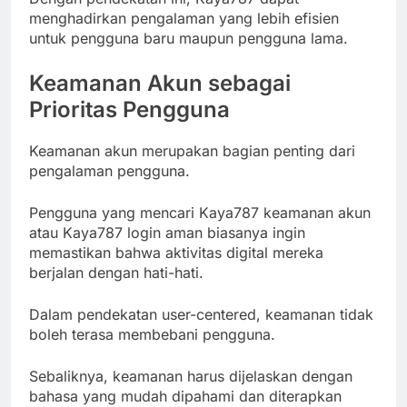
menghadirkan pengalaman yang lebih efisien
untuk pengguna baru maupun pengguna lama.
Keamanan Akun sebagai
Prioritas Pengguna
Keamanan akun merupakan bagian penting dari
pengalaman pengguna.
Pengguna yang mencari Kaya787 keamanan akun
atau Kaya787 login aman biasanya ingin
memastikan bahwa aktivitas digital mereka
berjalan dengan hati-hati.
Dalam pendekatan user-centered, keamanan tidak
boleh terasa membebani pengguna.
Sebaliknya, keamanan harus dijelaskan dengan
bahasa yang mudah dipahami dan diterapkan