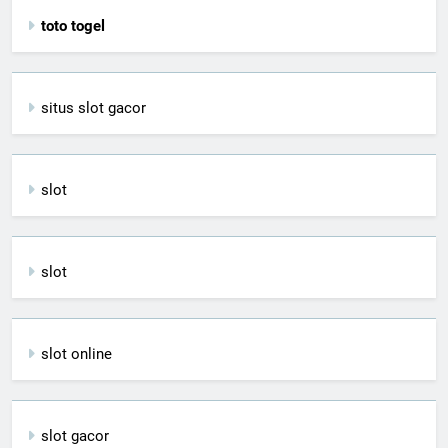
toto togel
situs slot gacor
slot
slot
slot online
slot gacor