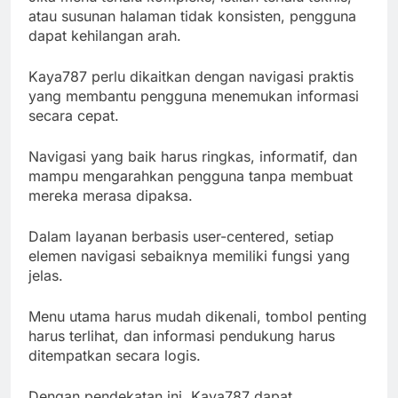
atau susunan halaman tidak konsisten, pengguna
dapat kehilangan arah.
Kaya787 perlu dikaitkan dengan navigasi praktis
yang membantu pengguna menemukan informasi
secara cepat.
Navigasi yang baik harus ringkas, informatif, dan
mampu mengarahkan pengguna tanpa membuat
mereka merasa dipaksa.
Dalam layanan berbasis user-centered, setiap
elemen navigasi sebaiknya memiliki fungsi yang
jelas.
Menu utama harus mudah dikenali, tombol penting
harus terlihat, dan informasi pendukung harus
ditempatkan secara logis.
Dengan pendekatan ini, Kaya787 dapat