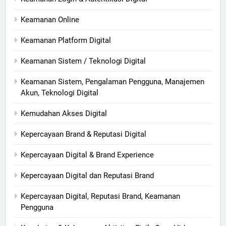
Keamanan Online
Keamanan Platform Digital
Keamanan Sistem / Teknologi Digital
Keamanan Sistem, Pengalaman Pengguna, Manajemen
Akun, Teknologi Digital
Kemudahan Akses Digital
Kepercayaan Brand & Reputasi Digital
Kepercayaan Digital & Brand Experience
Kepercayaan Digital dan Reputasi Brand
Kepercayaan Digital, Reputasi Brand, Keamanan
Pengguna