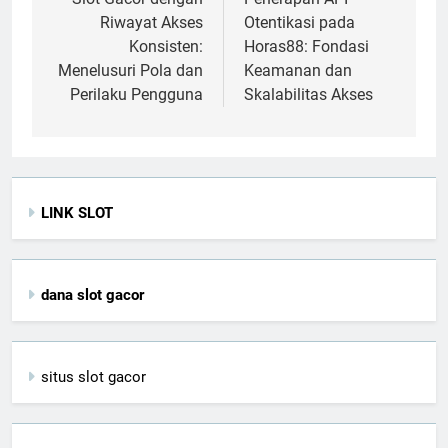
navigation
Riwayat Akses
Otentikasi pada
Konsisten:
Horas88: Fondasi
Menelusuri Pola dan
Keamanan dan
Perilaku Pengguna
Skalabilitas Akses
LINK SLOT
dana slot gacor
situs slot gacor