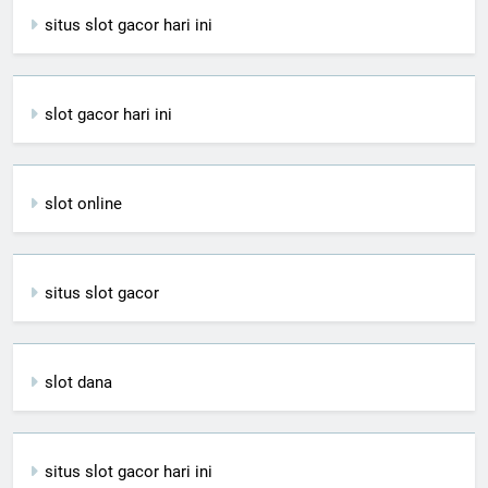
situs slot gacor hari ini
slot gacor hari ini
slot online
situs slot gacor
slot dana
situs slot gacor hari ini