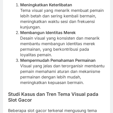
Meningkatkan Keterlibatan
Tema visual yang menarik membuat pemain
lebih betah dan sering kembali bermain,
meningkatkan waktu sesi dan frekuensi
kunjungan.
Membangun Identitas Merek
Desain visual yang konsisten dan menarik
membantu membangun identitas merek
permainan, yang berkontribusi pada
loyalitas pemain.
Mempermudah Pemahaman Permainan
Visual yang jelas dan terorganisir membantu
pemain memahami aturan dan mekanisme
permainan dengan lebih mudah,
meningkatkan kepuasan bermain.
Studi Kasus dan Tren Tema Visual pada
Slot Gacor
Beberapa slot gacor terkenal mengusung tema