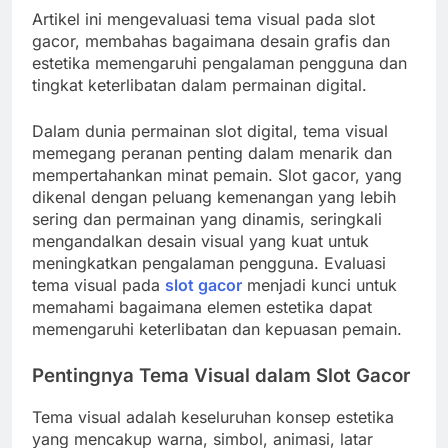
Artikel ini mengevaluasi tema visual pada slot
gacor, membahas bagaimana desain grafis dan
estetika memengaruhi pengalaman pengguna dan
tingkat keterlibatan dalam permainan digital.
Dalam dunia permainan slot digital, tema visual
memegang peranan penting dalam menarik dan
mempertahankan minat pemain. Slot gacor, yang
dikenal dengan peluang kemenangan yang lebih
sering dan permainan yang dinamis, seringkali
mengandalkan desain visual yang kuat untuk
meningkatkan pengalaman pengguna. Evaluasi
tema visual pada
slot gacor
menjadi kunci untuk
memahami bagaimana elemen estetika dapat
memengaruhi keterlibatan dan kepuasan pemain.
Pentingnya Tema Visual dalam Slot Gacor
Tema visual adalah keseluruhan konsep estetika
yang mencakup warna, simbol, animasi, latar