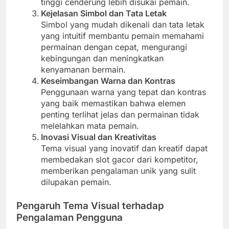
tinggi cenderung lebih disukai pemain.
Kejelasan Simbol dan Tata Letak
Simbol yang mudah dikenali dan tata letak
yang intuitif membantu pemain memahami
permainan dengan cepat, mengurangi
kebingungan dan meningkatkan
kenyamanan bermain.
Keseimbangan Warna dan Kontras
Penggunaan warna yang tepat dan kontras
yang baik memastikan bahwa elemen
penting terlihat jelas dan permainan tidak
melelahkan mata pemain.
Inovasi Visual dan Kreativitas
Tema visual yang inovatif dan kreatif dapat
membedakan slot gacor dari kompetitor,
memberikan pengalaman unik yang sulit
dilupakan pemain.
Pengaruh Tema Visual terhadap
Pengalaman Pengguna