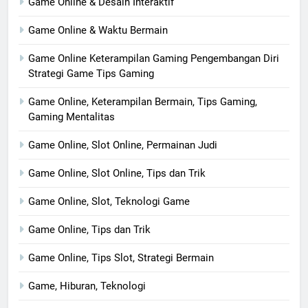
Game Online & Desain Interaktif
Game Online & Waktu Bermain
Game Online Keterampilan Gaming Pengembangan Diri
Strategi Game Tips Gaming
Game Online, Keterampilan Bermain, Tips Gaming,
Gaming Mentalitas
Game Online, Slot Online, Permainan Judi
Game Online, Slot Online, Tips dan Trik
Game Online, Slot, Teknologi Game
Game Online, Tips dan Trik
Game Online, Tips Slot, Strategi Bermain
Game, Hiburan, Teknologi