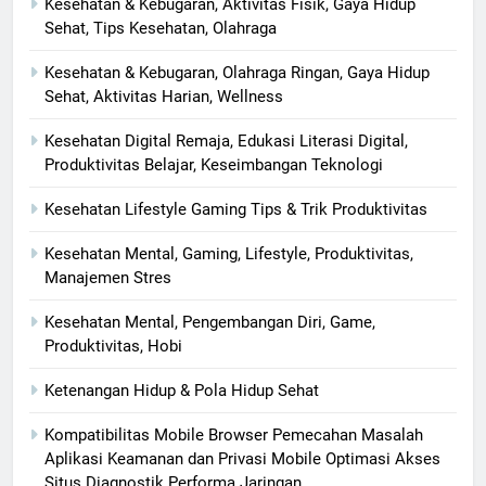
Kesehatan & Kebugaran, Aktivitas Fisik, Gaya Hidup
Sehat, Tips Kesehatan, Olahraga
Kesehatan & Kebugaran, Olahraga Ringan, Gaya Hidup
Sehat, Aktivitas Harian, Wellness
Kesehatan Digital Remaja, Edukasi Literasi Digital,
Produktivitas Belajar, Keseimbangan Teknologi
Kesehatan Lifestyle Gaming Tips & Trik Produktivitas
Kesehatan Mental, Gaming, Lifestyle, Produktivitas,
Manajemen Stres
Kesehatan Mental, Pengembangan Diri, Game,
Produktivitas, Hobi
Ketenangan Hidup & Pola Hidup Sehat
Kompatibilitas Mobile Browser Pemecahan Masalah
Aplikasi Keamanan dan Privasi Mobile Optimasi Akses
Situs Diagnostik Performa Jaringan