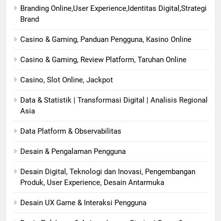
Branding Online,User Experience,Identitas Digital,Strategi
Brand
Casino & Gaming, Panduan Pengguna, Kasino Online
Casino & Gaming, Review Platform, Taruhan Online
Casino, Slot Online, Jackpot
Data & Statistik | Transformasi Digital | Analisis Regional
Asia
Data Platform & Observabilitas
Desain & Pengalaman Pengguna
Desain Digital, Teknologi dan Inovasi, Pengembangan
Produk, User Experience, Desain Antarmuka
Desain UX Game & Interaksi Pengguna