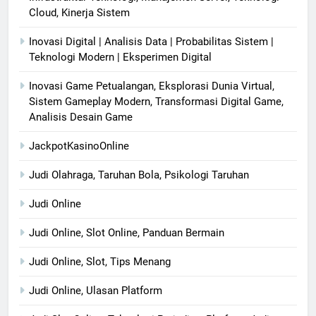
Cloud, Kinerja Sistem
Inovasi Digital | Analisis Data | Probabilitas Sistem |
Teknologi Modern | Eksperimen Digital
Inovasi Game Petualangan, Eksplorasi Dunia Virtual,
Sistem Gameplay Modern, Transformasi Digital Game,
Analisis Desain Game
JackpotKasinoOnline
Judi Olahraga, Taruhan Bola, Psikologi Taruhan
Judi Online
Judi Online, Slot Online, Panduan Bermain
Judi Online, Slot, Tips Menang
Judi Online, Ulasan Platform