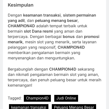
Kesimpulan
Dengan
keamanan transaksi
,
sistem permainan
yang adil
, dan
peluang menang besar
,
CHAMPION4D
adalah tempat terbaik untuk
bermain
slot Dana resmi
yang aman dan
terpercaya. Dengan berbagai
bonus
dan
promosi
menarik
, mesin slot yang menarik, serta layanan
pelanggan yang responsif,
CHAMPION4D
memberikan pengalaman bermain yang
menyenangkan dan menguntungkan.
Bergabunglah dengan
CHAMPION4D
sekarang
dan nikmati pengalaman bermain slot yang aman,
terpercaya, dan penuh peluang besar untuk meraih
kemenangan!
Tagged:
Champion4D
Judi Online
keamanan transaksi
Peluang Menang Besar