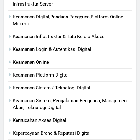
Infrastruktur Server
Keamanan Digital,Panduan Pengguna,Platform Online
Modern
Keamanan Infrastruktur & Tata Kelola Akses
Keamanan Login & Autentikasi Digital
Keamanan Online
Keamanan Platform Digital
Keamanan Sistem / Teknologi Digital
Keamanan Sistem, Pengalaman Pengguna, Manajemen
Akun, Teknologi Digital
Kemudahan Akses Digital
Kepercayaan Brand & Reputasi Digital