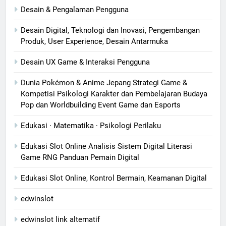
Desain & Pengalaman Pengguna
Desain Digital, Teknologi dan Inovasi, Pengembangan
Produk, User Experience, Desain Antarmuka
Desain UX Game & Interaksi Pengguna
Dunia Pokémon & Anime Jepang Strategi Game &
Kompetisi Psikologi Karakter dan Pembelajaran Budaya
Pop dan Worldbuilding Event Game dan Esports
Edukasi · Matematika · Psikologi Perilaku
Edukasi Slot Online Analisis Sistem Digital Literasi
Game RNG Panduan Pemain Digital
Edukasi Slot Online, Kontrol Bermain, Keamanan Digital
edwinslot
edwinslot link alternatif