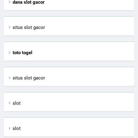
dana slot gacor
situs slot gacor
toto togel
situs slot gacor
slot
slot