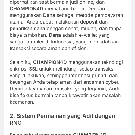
diperhatikan saat bermain judi online, dan
CHAMPION4D
memahami hal ini. Dengan
menggunakan
Dana
sebagai metode pembayaran
utama, Anda dapat melakukan
deposit
dan
penarikan dana
dengan cepat, mudah, dan tanpa
biaya tambahan.
Dana
adalah e-wallet yang
sangat populer di Indonesia, yang memudahkan
transaksi secara aman dan efisien.
Selain itu,
CHAMPION4D
menggunakan teknologi
enkripsi
SSL
untuk melindungi setiap transaksi
yang dilakukan, sehingga informasi pribadi dan
keuangan Anda tetap aman dari ancaman cyber.
Dengan keamanan transaksi yang terjamin, Anda
bisa fokus bermain tanpa khawatir akan masalah
keamanan.
2.
Sistem Permainan yang Adil dengan
RNG