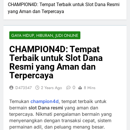
CHAMPION4D: Tempat Terbaik untuk Slot Dana Resmi
yang Aman dan Terpercaya
GAYA HIDUP, HIBURAN, JUDI ONLINE
CHAMPION4D: Tempat
Terbaik untuk Slot Dana
Resmi yang Aman dan
Terpercaya
0
D473547
2 Years Ago
8 Mins
Temukan
champion4d
, tempat terbaik untuk
bermain
slot Dana resmi
yang aman dan
terpercaya. Nikmati pengalaman bermain yang
menyenangkan dengan transaksi cepat, sistem
permainan adil, dan peluang menang besar.