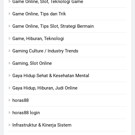
Game Online, Slot, Teknologi Game
Game Online, Tips dan Trik
Game Online, Tips Slot, Strategi Bermain
Game, Hiburan, Teknologi
Gaming Culture / Industry Trends
Gaming, Slot Online
Gaya Hidup Sehat & Kesehatan Mental
Gaya Hidup, Hiburan, Judi Online
horas88
horas88 login
Infrastruktur & Kinerja Sistem