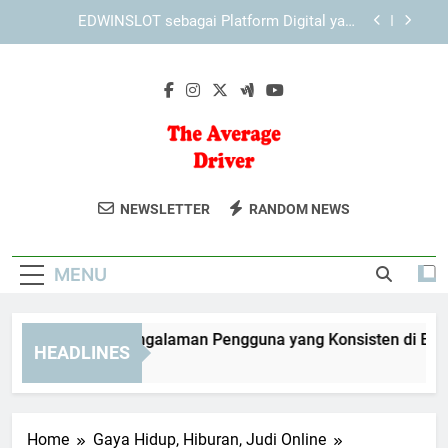
Skip
LEBAH4D sebagai Platform Digital yang Fleksibel
to
di Berbagai Perangkat
content
KAYA787 dan Pentingnya Pengalaman Akses yang
Stabil
LEBAH4D dan Pengalaman Pengguna yang
Konsisten di Berbagai Layar
EDWINSLOT sebagai Platform Digital yang
Fleksibel di Berbagai Perangkat
The Average
Baca Panduan Dan Tips Mengemudi Di
LEBAH4D sebagai Platform Digital yang Fleksibel
NEWSLETTER
RANDOM NEWS
di Berbagai Perangkat
Driver
The Average Driver. Untuk Pengemudi
KAYA787 dan Pentingnya Pengalaman Akses yang
Baru Hingga Berpengalaman.
Stabil
MENU
BAH4D dan Pengalaman Pengguna yang Konsisten di Berbaga
HEADLINES
Weeks Ago
Home
Gaya Hidup, Hiburan, Judi Online