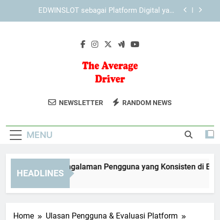
Skip
LEBAH4D sebagai Platform Digital yang Fleksibel
to
di Berbagai Perangkat
content
KAYA787 dan Pentingnya Pengalaman Akses yang
Stabil
LEBAH4D dan Pengalaman Pengguna yang
Konsisten di Berbagai Layar
EDWINSLOT sebagai Platform Digital yang
Fleksibel di Berbagai Perangkat
The Average
Baca Panduan Dan Tips Mengemudi Di
LEBAH4D sebagai Platform Digital yang Fleksibel
NEWSLETTER
RANDOM NEWS
di Berbagai Perangkat
Driver
The Average Driver. Untuk Pengemudi
KAYA787 dan Pentingnya Pengalaman Akses yang
Baru Hingga Berpengalaman.
Stabil
MENU
BAH4D dan Pengalaman Pengguna yang Konsisten di Berbaga
HEADLINES
Weeks Ago
Home
Ulasan Pengguna & Evaluasi Platform