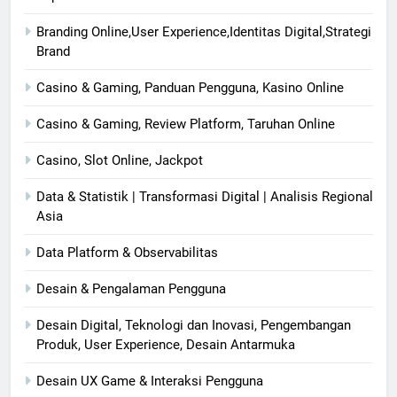
Branding Online,User Experience,Identitas Digital,Strategi
Brand
Casino & Gaming, Panduan Pengguna, Kasino Online
Casino & Gaming, Review Platform, Taruhan Online
Casino, Slot Online, Jackpot
Data & Statistik | Transformasi Digital | Analisis Regional
Asia
Data Platform & Observabilitas
Desain & Pengalaman Pengguna
Desain Digital, Teknologi dan Inovasi, Pengembangan
Produk, User Experience, Desain Antarmuka
Desain UX Game & Interaksi Pengguna