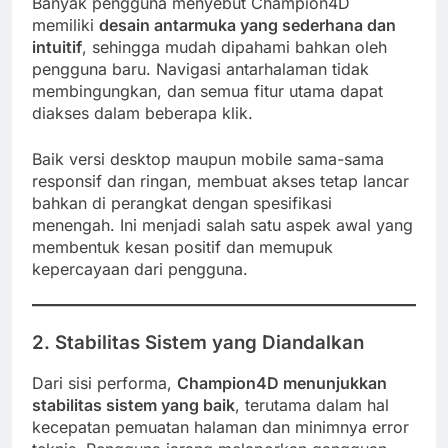
Banyak pengguna menyebut Champion4D
memiliki
desain antarmuka yang sederhana dan
intuitif
, sehingga mudah dipahami bahkan oleh
pengguna baru. Navigasi antarhalaman tidak
membingungkan, dan semua fitur utama dapat
diakses dalam beberapa klik.
Baik versi desktop maupun mobile sama-sama
responsif dan ringan, membuat akses tetap lancar
bahkan di perangkat dengan spesifikasi
menengah. Ini menjadi salah satu aspek awal yang
membentuk kesan positif dan memupuk
kepercayaan dari pengguna.
2.
Stabilitas Sistem yang Diandalkan
Dari sisi performa,
Champion4D menunjukkan
stabilitas sistem yang baik
, terutama dalam hal
kecepatan pemuatan halaman dan minimnya error