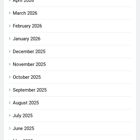
April 2026
March 2026
February 2026
January 2026
December 2025
November 2025
October 2025
September 2025
August 2025
July 2025
June 2025