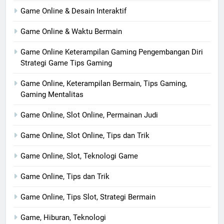
Game Online & Desain Interaktif
Game Online & Waktu Bermain
Game Online Keterampilan Gaming Pengembangan Diri
Strategi Game Tips Gaming
Game Online, Keterampilan Bermain, Tips Gaming,
Gaming Mentalitas
Game Online, Slot Online, Permainan Judi
Game Online, Slot Online, Tips dan Trik
Game Online, Slot, Teknologi Game
Game Online, Tips dan Trik
Game Online, Tips Slot, Strategi Bermain
Game, Hiburan, Teknologi