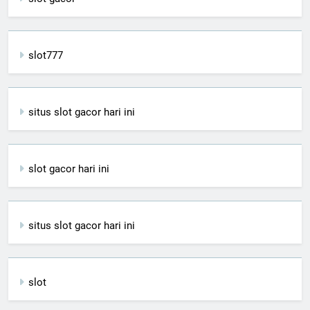
slot777
situs slot gacor hari ini
slot gacor hari ini
situs slot gacor hari ini
slot