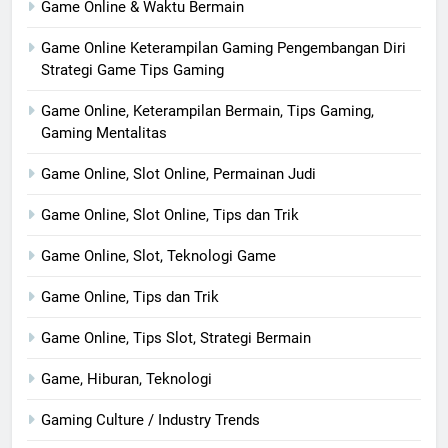
Game Online & Waktu Bermain
Game Online Keterampilan Gaming Pengembangan Diri
Strategi Game Tips Gaming
Game Online, Keterampilan Bermain, Tips Gaming,
Gaming Mentalitas
Game Online, Slot Online, Permainan Judi
Game Online, Slot Online, Tips dan Trik
Game Online, Slot, Teknologi Game
Game Online, Tips dan Trik
Game Online, Tips Slot, Strategi Bermain
Game, Hiburan, Teknologi
Gaming Culture / Industry Trends