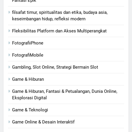
Fantasi Epik
filsafat timur, spiritualitas dan etika, budaya asia,
keseimbangan hidup, refleksi modern
Fleksibilitas Platform dan Akses Multiperangkat
FotografiiPhone
FotografiMobile
Gambling, Slot Online, Strategi Bermain Slot
Game & Hiburan
Game & Hiburan, Fantasi & Petualangan, Dunia Online,
Eksplorasi Digital
Game & Teknologi
Game Online & Desain Interaktif