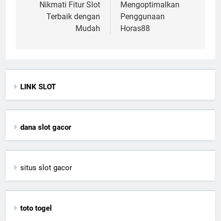
Nikmati Fitur Slot
Mengoptimalkan
Terbaik dengan
Penggunaan
Mudah
Horas88
LINK SLOT
dana slot gacor
situs slot gacor
toto togel