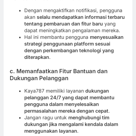
Dengan mengaktifkan notifikasi, pengguna
akan
selalu mendapatkan informasi terbaru
tentang pembaruan dan fitur baru
yang
dapat meningkatkan pengalaman mereka.
Hal ini membantu pengguna
menyesuaikan
strategi penggunaan platform sesuai
dengan perkembangan teknologi yang
diterapkan
.
c. Memanfaatkan Fitur Bantuan dan
Dukungan Pelanggan
Kaya787 memiliki layanan
dukungan
pelanggan 24/7 yang dapat membantu
pengguna dalam menyelesaikan
permasalahan mereka dengan cepat
.
Jangan ragu untuk
menghubungi tim
dukungan jika mengalami kendala dalam
menggunakan layanan
.