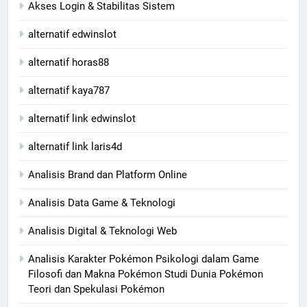
Akses Login & Stabilitas Sistem
alternatif edwinslot
alternatif horas88
alternatif kaya787
alternatif link edwinslot
alternatif link laris4d
Analisis Brand dan Platform Online
Analisis Data Game & Teknologi
Analisis Digital & Teknologi Web
Analisis Karakter Pokémon Psikologi dalam Game
Filosofi dan Makna Pokémon Studi Dunia Pokémon
Teori dan Spekulasi Pokémon