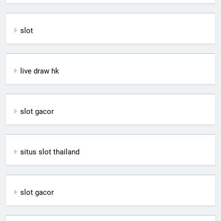
slot
live draw hk
slot gacor
situs slot thailand
slot gacor