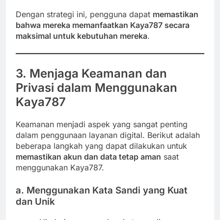
Dengan strategi ini, pengguna dapat
memastikan
bahwa mereka memanfaatkan Kaya787 secara
maksimal untuk kebutuhan mereka
.
3. Menjaga Keamanan dan
Privasi dalam Menggunakan
Kaya787
Keamanan menjadi aspek yang sangat penting
dalam penggunaan layanan digital. Berikut adalah
beberapa langkah yang dapat dilakukan untuk
memastikan akun dan data tetap aman
saat
menggunakan Kaya787.
a. Menggunakan Kata Sandi yang Kuat
dan Unik