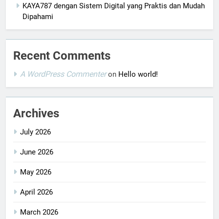
KAYA787 dengan Sistem Digital yang Praktis dan Mudah
Dipahami
Recent Comments
A WordPress Commenter
on
Hello world!
Archives
July 2026
June 2026
May 2026
April 2026
March 2026