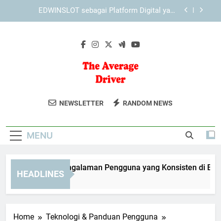
Skip
LEBAH4D sebagai Platform Digital yang Fleksibel
to
di Berbagai Perangkat
content
KAYA787 dan Pentingnya Pengalaman Akses yang
Stabil
LEBAH4D dan Pengalaman Pengguna yang
Konsisten di Berbagai Layar
EDWINSLOT sebagai Platform Digital yang
Fleksibel di Berbagai Perangkat
The Average
Baca Panduan Dan Tips Mengemudi Di
LEBAH4D sebagai Platform Digital yang Fleksibel
NEWSLETTER
RANDOM NEWS
di Berbagai Perangkat
Driver
The Average Driver. Untuk Pengemudi
KAYA787 dan Pentingnya Pengalaman Akses yang
Baru Hingga Berpengalaman.
Stabil
MENU
BAH4D dan Pengalaman Pengguna yang Konsisten di Berbaga
HEADLINES
Weeks Ago
Home
Teknologi & Panduan Pengguna