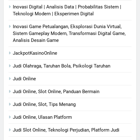
Inovasi Digital | Analisis Data | Probabilitas Sistem |
Teknologi Modern | Eksperimen Digital
Inovasi Game Petualangan, Eksplorasi Dunia Virtual,
Sistem Gameplay Modern, Transformasi Digital Game,
Analisis Desain Game
JackpotKasinoOnline
Judi Olahraga, Taruhan Bola, Psikologi Taruhan
Judi Online
Judi Online, Slot Online, Panduan Bermain
Judi Online, Slot, Tips Menang
Judi Online, Ulasan Platform
Judi Slot Online, Teknologi Perjudian, Platform Judi