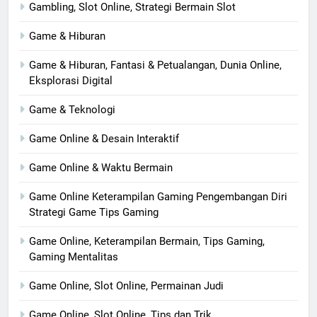
Gambling, Slot Online, Strategi Bermain Slot
Game & Hiburan
Game & Hiburan, Fantasi & Petualangan, Dunia Online,
Eksplorasi Digital
Game & Teknologi
Game Online & Desain Interaktif
Game Online & Waktu Bermain
Game Online Keterampilan Gaming Pengembangan Diri
Strategi Game Tips Gaming
Game Online, Keterampilan Bermain, Tips Gaming,
Gaming Mentalitas
Game Online, Slot Online, Permainan Judi
Game Online, Slot Online, Tips dan Trik