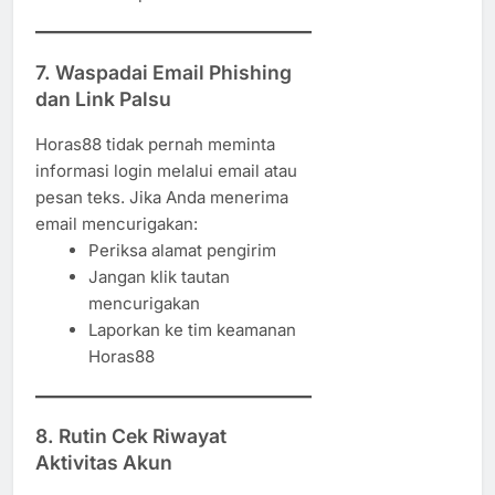
7. Waspadai Email Phishing
dan Link Palsu
Horas88 tidak pernah meminta
informasi login melalui email atau
pesan teks. Jika Anda menerima
email mencurigakan:
Periksa alamat pengirim
Jangan klik tautan
mencurigakan
Laporkan ke tim keamanan
Horas88
8. Rutin Cek Riwayat
Aktivitas Akun