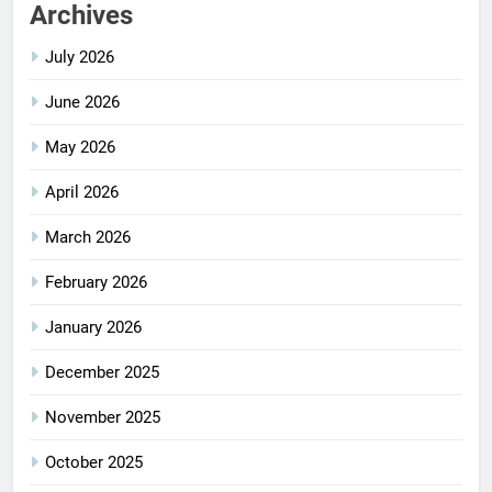
Archives
July 2026
June 2026
May 2026
April 2026
March 2026
February 2026
January 2026
December 2025
November 2025
October 2025