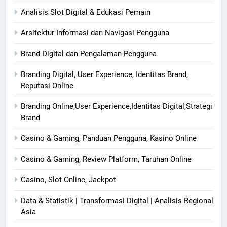
Analisis Slot Digital & Edukasi Pemain
Arsitektur Informasi dan Navigasi Pengguna
Brand Digital dan Pengalaman Pengguna
Branding Digital, User Experience, Identitas Brand,
Reputasi Online
Branding Online,User Experience,Identitas Digital,Strategi
Brand
Casino & Gaming, Panduan Pengguna, Kasino Online
Casino & Gaming, Review Platform, Taruhan Online
Casino, Slot Online, Jackpot
Data & Statistik | Transformasi Digital | Analisis Regional
Asia