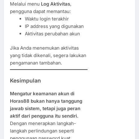
Melalui menu
Log Aktivitas
,
pengguna dapat memantau:
Waktu login terakhir
IP address yang digunakan
Aktivitas perubahan akun
Jika Anda menemukan aktivitas
yang tidak dikenali, segera lakukan
pengamanan tambahan.
Kesimpulan
Mengatur keamanan akun di
Horas88 bukan hanya tanggung
jawab sistem, tetapi juga peran
aktif dari pengguna itu sendiri.
Dengan menerapkan langkah-
langkah perlindungan seperti
penggunaan password kuat,