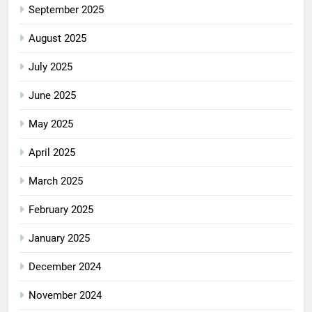
September 2025
August 2025
July 2025
June 2025
May 2025
April 2025
March 2025
February 2025
January 2025
December 2024
November 2024