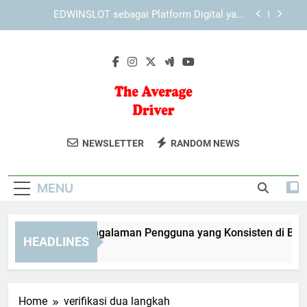
Skip
LEBAH4D sebagai Platform Digital yang Fleksibel
to
di Berbagai Perangkat
content
KAYA787 dan Pentingnya Pengalaman Akses yang
Stabil
LEBAH4D dan Pengalaman Pengguna yang
Konsisten di Berbagai Layar
EDWINSLOT sebagai Platform Digital yang
Fleksibel di Berbagai Perangkat
The Average
Baca Panduan Dan Tips Mengemudi Di
LEBAH4D sebagai Platform Digital yang Fleksibel
NEWSLETTER
RANDOM NEWS
di Berbagai Perangkat
Driver
The Average Driver. Untuk Pengemudi
KAYA787 dan Pentingnya Pengalaman Akses yang
Baru Hingga Berpengalaman.
Stabil
MENU
BAH4D dan Pengalaman Pengguna yang Konsisten di Berbaga
HEADLINES
Weeks Ago
Home
verifikasi dua langkah