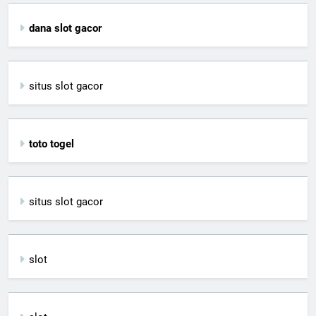
dana slot gacor
situs slot gacor
toto togel
situs slot gacor
slot