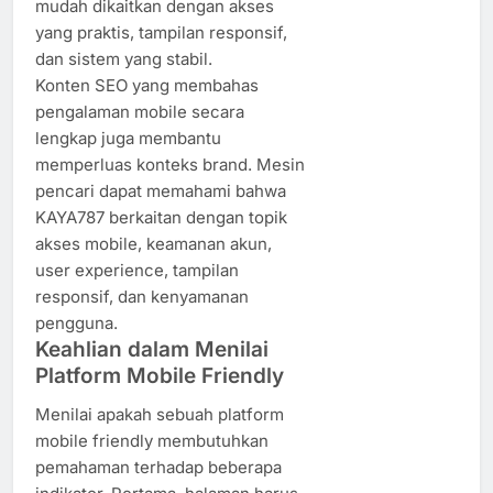
mudah dikaitkan dengan akses
yang praktis, tampilan responsif,
dan sistem yang stabil.
Konten SEO yang membahas
pengalaman mobile secara
lengkap juga membantu
memperluas konteks brand. Mesin
pencari dapat memahami bahwa
KAYA787 berkaitan dengan topik
akses mobile, keamanan akun,
user experience, tampilan
responsif, dan kenyamanan
pengguna.
Keahlian dalam Menilai
Platform Mobile Friendly
Menilai apakah sebuah platform
mobile friendly membutuhkan
pemahaman terhadap beberapa