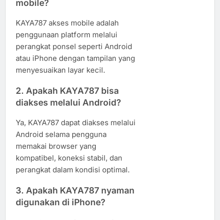
mobile?
KAYA787 akses mobile adalah
penggunaan platform melalui
perangkat ponsel seperti Android
atau iPhone dengan tampilan yang
menyesuaikan layar kecil.
2. Apakah KAYA787 bisa
diakses melalui Android?
Ya, KAYA787 dapat diakses melalui
Android selama pengguna
memakai browser yang
kompatibel, koneksi stabil, dan
perangkat dalam kondisi optimal.
3. Apakah KAYA787 nyaman
digunakan di iPhone?