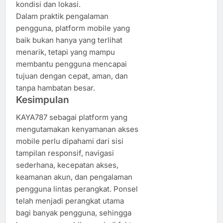
kondisi dan lokasi.
Dalam praktik pengalaman
pengguna, platform mobile yang
baik bukan hanya yang terlihat
menarik, tetapi yang mampu
membantu pengguna mencapai
tujuan dengan cepat, aman, dan
tanpa hambatan besar.
Kesimpulan
KAYA787 sebagai platform yang
mengutamakan kenyamanan akses
mobile perlu dipahami dari sisi
tampilan responsif, navigasi
sederhana, kecepatan akses,
keamanan akun, dan pengalaman
pengguna lintas perangkat. Ponsel
telah menjadi perangkat utama
bagi banyak pengguna, sehingga