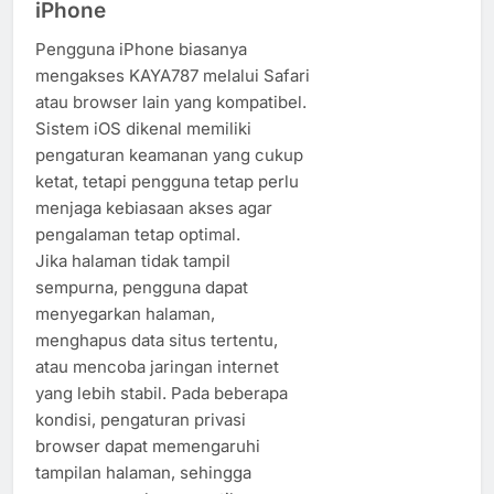
iPhone
Pengguna iPhone biasanya
mengakses KAYA787 melalui Safari
atau browser lain yang kompatibel.
Sistem iOS dikenal memiliki
pengaturan keamanan yang cukup
ketat, tetapi pengguna tetap perlu
menjaga kebiasaan akses agar
pengalaman tetap optimal.
Jika halaman tidak tampil
sempurna, pengguna dapat
menyegarkan halaman,
menghapus data situs tertentu,
atau mencoba jaringan internet
yang lebih stabil. Pada beberapa
kondisi, pengaturan privasi
browser dapat memengaruhi
tampilan halaman, sehingga