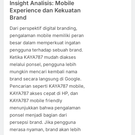
Insight Analisis: Mobile
Experience dan Kekuatan
Brand
Dari perspektif digital branding,
pengalaman mobile memiliki peran
besar dalam memperkuat ingatan
pengguna terhadap sebuah brand.
Ketika KAYA787 mudah diakses
melalui ponsel, pengguna lebih
mungkin mencari kembali nama
brand secara langsung di Google.
Pencarian seperti KAYA787 mobile,
KAYA787 akses cepat di HP, dan
KAYA787 mobile friendly
menunjukkan bahwa pengalaman
ponsel menjadi bagian dari
persepsi brand. Jika pengguna
merasa nyaman, brand akan lebih