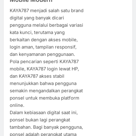
KAYA787 menjadi salah satu brand
digital yang banyak dicari
pengguna melalui berbagai variasi
kata kunci, terutama yang
berkaitan dengan akses mobile,
login aman, tampilan responsif,
dan kenyamanan penggunaan.
Pola pencarian seperti KAYA787
mobile, KAYA787 login lewat HP,
dan KAYA787 akses stabil
menunjukkan bahwa pengguna
semakin mengandalkan perangkat
ponsel untuk membuka platform
online.
Dalam kebiasaan digital saat ini,
ponsel bukan lagi perangkat
tambahan. Bagi banyak pengguna,
ponsel adalah perangkat utama