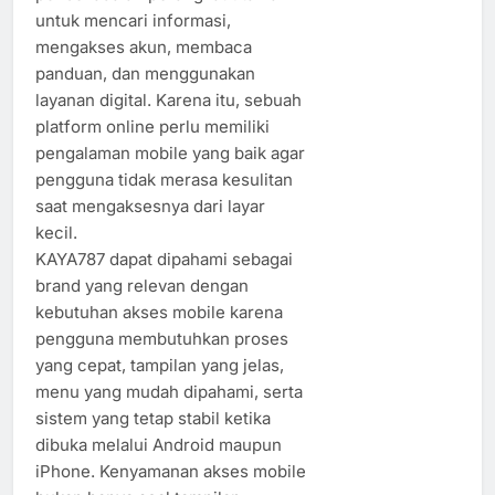
untuk mencari informasi,
mengakses akun, membaca
panduan, dan menggunakan
layanan digital. Karena itu, sebuah
platform online perlu memiliki
pengalaman mobile yang baik agar
pengguna tidak merasa kesulitan
saat mengaksesnya dari layar
kecil.
KAYA787 dapat dipahami sebagai
brand yang relevan dengan
kebutuhan akses mobile karena
pengguna membutuhkan proses
yang cepat, tampilan yang jelas,
menu yang mudah dipahami, serta
sistem yang tetap stabil ketika
dibuka melalui Android maupun
iPhone. Kenyamanan akses mobile