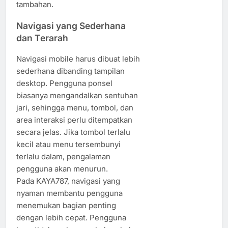
tambahan.
Navigasi yang Sederhana
dan Terarah
Navigasi mobile harus dibuat lebih
sederhana dibanding tampilan
desktop. Pengguna ponsel
biasanya mengandalkan sentuhan
jari, sehingga menu, tombol, dan
area interaksi perlu ditempatkan
secara jelas. Jika tombol terlalu
kecil atau menu tersembunyi
terlalu dalam, pengalaman
pengguna akan menurun.
Pada KAYA787, navigasi yang
nyaman membantu pengguna
menemukan bagian penting
dengan lebih cepat. Pengguna