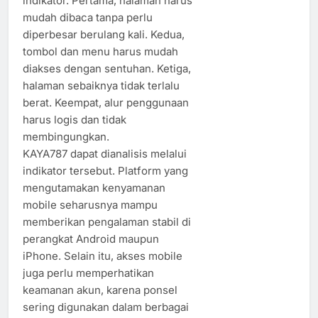
indikator. Pertama, halaman harus
mudah dibaca tanpa perlu
diperbesar berulang kali. Kedua,
tombol dan menu harus mudah
diakses dengan sentuhan. Ketiga,
halaman sebaiknya tidak terlalu
berat. Keempat, alur penggunaan
harus logis dan tidak
membingungkan.
KAYA787 dapat dianalisis melalui
indikator tersebut. Platform yang
mengutamakan kenyamanan
mobile seharusnya mampu
memberikan pengalaman stabil di
perangkat Android maupun
iPhone. Selain itu, akses mobile
juga perlu memperhatikan
keamanan akun, karena ponsel
sering digunakan dalam berbagai