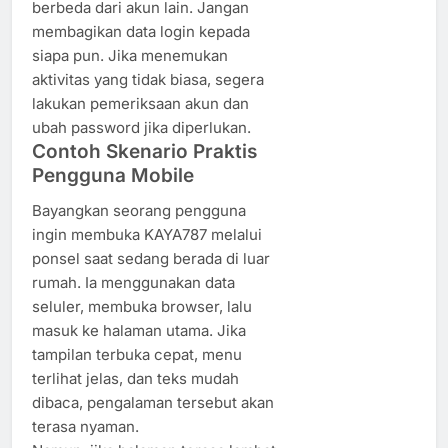
berbeda dari akun lain. Jangan
membagikan data login kepada
siapa pun. Jika menemukan
aktivitas yang tidak biasa, segera
lakukan pemeriksaan akun dan
ubah password jika diperlukan.
Contoh Skenario Praktis
Pengguna Mobile
Bayangkan seorang pengguna
ingin membuka KAYA787 melalui
ponsel saat sedang berada di luar
rumah. Ia menggunakan data
seluler, membuka browser, lalu
masuk ke halaman utama. Jika
tampilan terbuka cepat, menu
terlihat jelas, dan teks mudah
dibaca, pengalaman tersebut akan
terasa nyaman.