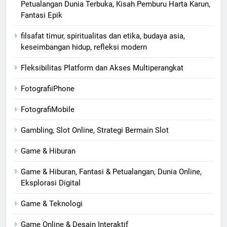
Petualangan Dunia Terbuka, Kisah Pemburu Harta Karun,
Fantasi Epik
filsafat timur, spiritualitas dan etika, budaya asia,
keseimbangan hidup, refleksi modern
Fleksibilitas Platform dan Akses Multiperangkat
FotografiiPhone
FotografiMobile
Gambling, Slot Online, Strategi Bermain Slot
Game & Hiburan
Game & Hiburan, Fantasi & Petualangan, Dunia Online,
Eksplorasi Digital
Game & Teknologi
Game Online & Desain Interaktif