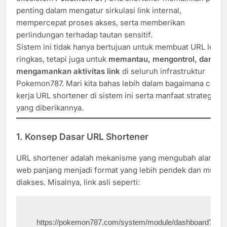
penting dalam mengatur sirkulasi link internal,
mempercepat proses akses, serta memberikan
perlindungan terhadap tautan sensitif.
Sistem ini tidak hanya bertujuan untuk membuat URL lebih
ringkas, tetapi juga untuk
memantau, mengontrol, dan
mengamankan aktivitas link
di seluruh infrastruktur
Pokemon787. Mari kita bahas lebih dalam bagaimana cara
kerja URL shortener di sistem ini serta manfaat strategis
yang diberikannya.
1. Konsep Dasar URL Shortener
URL shortener adalah mekanisme yang mengubah alamat
web panjang menjadi format yang lebih pendek dan muda
diakses. Misalnya, link asli seperti:
https://pokemon787.com/system/module/dashboard?