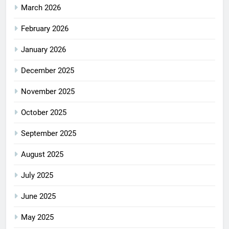
March 2026
February 2026
January 2026
December 2025
November 2025
October 2025
September 2025
August 2025
July 2025
June 2025
May 2025