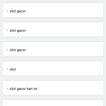
slot gacor
slot gacor
slot gacor
slot
slot gacor hari ini