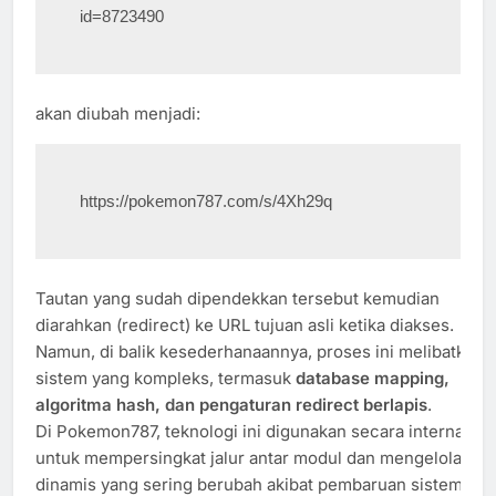
akan diubah menjadi:
Tautan yang sudah dipendekkan tersebut kemudian
diarahkan (redirect) ke URL tujuan asli ketika diakses.
Namun, di balik kesederhanaannya, proses ini melibatkan
sistem yang kompleks, termasuk
database mapping,
algoritma hash, dan pengaturan redirect berlapis
.
Di Pokemon787, teknologi ini digunakan secara internal
untuk mempersingkat jalur antar modul dan mengelola link
dinamis yang sering berubah akibat pembaruan sistem ata