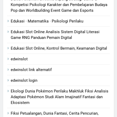
Kompetisi Psikologi Karakter dan Pembelajaran Budaya
Pop dan Worldbuilding Event Game dan Esports
Edukasi · Matematika · Psikologi Perilaku
Edukasi Slot Online Analisis Sistem Digital Literasi
Game RNG Panduan Pemain Digital
Edukasi Slot Online, Kontrol Bermain, Keamanan Digital
edwinslot
edwinslot link alternatif
edwinslot login
Ekologi Dunia Pokémon Perilaku Makhluk Fiksi Analisis
Adaptasi Pokémon Studi Alam Imajinatif Fantasi dan
Ekosistem
Fiksi Petualangan, Dunia Fantasi, Cerita Pencurian,