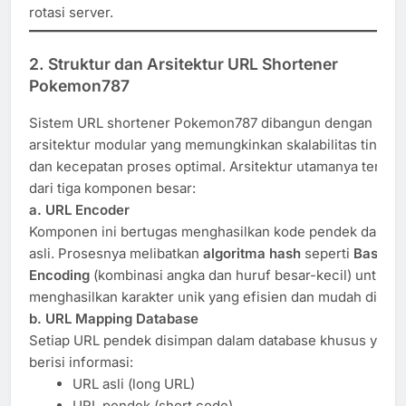
rotasi server.
2. Struktur dan Arsitektur URL Shortener
Pokemon787
Sistem URL shortener Pokemon787 dibangun dengan
arsitektur modular yang memungkinkan skalabilitas tinggi
dan kecepatan proses optimal. Arsitektur utamanya terdiri
dari tiga komponen besar:
a. URL Encoder
Komponen ini bertugas menghasilkan kode pendek dari U
asli. Prosesnya melibatkan
algoritma hash
seperti
Base62
Encoding
(kombinasi angka dan huruf besar-kecil) untuk
menghasilkan karakter unik yang efisien dan mudah dibaca
b. URL Mapping Database
Setiap URL pendek disimpan dalam database khusus yang
berisi informasi:
URL asli (long URL)
URL pendek (short code)