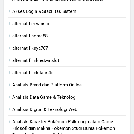
Akses Login & Stabilitas Sistem
alternatif edwinslot
alternatif horas88
alternatif kaya787
alternatif link edwinslot
alternatif link laris4d
Analisis Brand dan Platform Online
Analisis Data Game & Teknologi
Analisis Digital & Teknologi Web
Analisis Karakter Pokémon Psikologi dalam Game
Filosofi dan Makna Pokémon Studi Dunia Pokémon