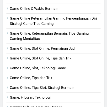
Game Online & Waktu Bermain
Game Online Keterampilan Gaming Pengembangan Diri
Strategi Game Tips Gaming
Game Online, Keterampilan Bermain, Tips Gaming,
Gaming Mentalitas
Game Online, Slot Online, Permainan Judi
Game Online, Slot Online, Tips dan Trik
Game Online, Slot, Teknologi Game
Game Online, Tips dan Trik
Game Online, Tips Slot, Strategi Bermain
Game, Hiburan, Teknologi