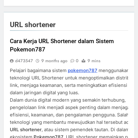
URL shortener
Cara Kerja URL Shortener dalam Sistem
Pokemon787
d473547
9 months ago
0
9 mins
Pelajari bagaimana sistem
pokemon787
menggunakan
teknologi URL Shortener untuk mengoptimalkan distribusi
link, menjaga keamanan, serta meningkatkan efisiensi aks
dalam jaringan digital yang luas.
Dalam dunia digital modern yang semakin terhubung,
pengelolaan link menjadi aspek penting dalam menjaga
efisiensi, keamanan, dan pengalaman pengguna. Salah sat
teknologi yang membantu mewujudkan hal tersebut adalah
URL shortener
, atau sistem pemendek tautan. Di dalam
ekosistem
Pokemon787
, URL shortener memainkan peran