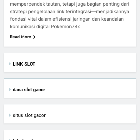
memperpendek tautan, tetapi juga bagian penting dari
strategi pengelolaan link terintegrasi—menjadikannya
fondasi vital dalam efisiensi jaringan dan keandalan
komunikasi digital Pokemon787.
Read More
LINK SLOT
dana slot gacor
situs slot gacor